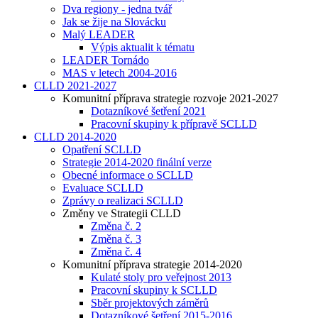
Dva regiony - jedna tvář
Jak se žije na Slovácku
Malý LEADER
Výpis aktualit k tématu
LEADER Tornádo
MAS v letech 2004-2016
CLLD 2021-2027
Komunitní příprava strategie rozvoje 2021-2027
Dotazníkové šetření 2021
Pracovní skupiny k přípravě SCLLD
CLLD 2014-2020
Opatření SCLLD
Strategie 2014-2020 finální verze
Obecné informace o SCLLD
Evaluace SCLLD
Zprávy o realizaci SCLLD
Změny ve Strategii CLLD
Změna č. 2
Změna č. 3
Změna č. 4
Komunitní příprava strategie 2014-2020
Kulaté stoly pro veřejnost 2013
Pracovní skupiny k SCLLD
Sběr projektových záměrů
Dotazníkové šetření 2015-2016