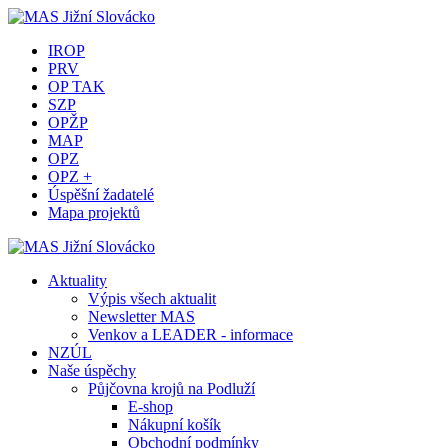
IROP
PRV
OP TAK
SZP
OPŽP
MAP
OPZ
OPZ +
Úspěšní žadatelé
Mapa projektů
Aktuality
Výpis všech aktualit
Newsletter MAS
Venkov a LEADER - informace
NZÚL
Naše úspěchy
Půjčovna krojů na Podluží
E-shop
Nákupní košík
Obchodní podmínky