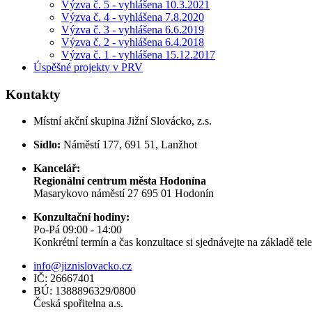
Výzva č. 5 - vyhlášena 10.3.2021
Výzva č. 4 - vyhlášena 7.8.2020
Výzva č. 3 - vyhlášena 6.6.2019
Výzva č. 2 - vyhlášena 6.4.2018
Výzva č. 1 - vyhlášena 15.12.2017
Úspěšné projekty v PRV
Kontakty
Místní akční skupina Jižní Slovácko, z.s.
Sídlo:
Náměstí 177, 691 51, Lanžhot
Kancelář:
Regionální centrum města Hodonína
Masarykovo náměstí 27 695 01 Hodonín
Konzultační hodiny:
Po-Pá 09:00 - 14:00
Konkrétní termín a čas konzultace si sjednávejte na základě te
info@jiznislovacko.cz
IČ: 26667401
BÚ: 1388896329/0800
Česká spořitelna a.s.