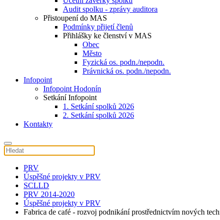
Účetní závěrky spolku
Audit spolku - zprávy auditora
Přistoupení do MAS
Podmínky přijetí členů
Přihlášky ke členství v MAS
Obec
Město
Fyzická os. podn./nepodn.
Právnická os. podn./nepodn.
Infopoint
Infopoint Hodonín
Setkání Infopoint
1. Setkání spolků 2026
2. Setkání spolků 2026
Kontakty
PRV
Úspěšné projekty v PRV
SCLLD
PRV 2014-2020
Úspěšné projekty v PRV
Fabrica de café - rozvoj podnikání prostřednictvím nových tech