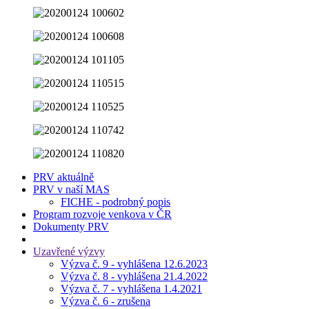
PRV aktuálně
PRV v naší MAS
FICHE - podrobný popis
Program rozvoje venkova v ČR
Dokumenty PRV
Uzavřené výzvy
Výzva č. 9 - vyhlášena 12.6.2023
Výzva č. 8 - vyhlášena 21.4.2022
Výzva č. 7 - vyhlášena 1.4.2021
Výzva č. 6 - zrušena