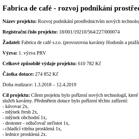
Fabrica de café - rozvoj podnikání prostře
Název projektu:
Rozvoj podnikání prostřednictvím nových technologi
Registrační číslo projektu:
18/001/19210/564/227/000074
Žadatel:
Fabrica de café s.r.o. (provozovna kavárny Hodonín a praží
Výzva:
1. výzva PRV
Celkové způsobilé výdaje projektu:
610 782 Kč
Částka dotace:
274 852 Kč
Doba realizace: 1.3.2018 – 12.4.2019
Cíl projektu:
Cílem projektu bylo pořízení nových technologií, které
služeb kavárny. Předmětem dotace bylo pořízení těchto zařízení:
- kávovar 2x,
- mlýnek fresh 2x,
- mlýnek obchodní 1x,
- destoner - odlučovač nečistot 1x,
- chladící vitrína prosklená 1x,
- lednice prosklená 2x.