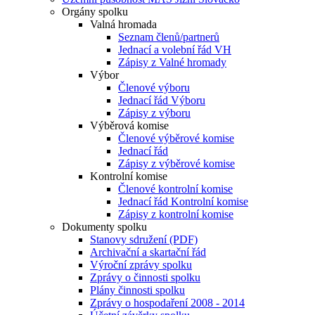
Orgány spolku
Valná hromada
Seznam členů/partnerů
Jednací a volební řád VH
Zápisy z Valné hromady
Výbor
Členové výboru
Jednací řád Výboru
Zápisy z výboru
Výběrová komise
Členové výběrové komise
Jednací řád
Zápisy z výběrové komise
Kontrolní komise
Členové kontrolní komise
Jednací řád Kontrolní komise
Zápisy z kontrolní komise
Dokumenty spolku
Stanovy sdružení (PDF)
Archivační a skartační řád
Výroční zprávy spolku
Zprávy o činnosti spolku
Plány činnosti spolku
Zprávy o hospodaření 2008 - 2014