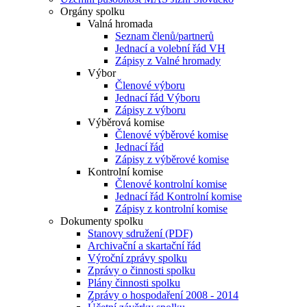
Orgány spolku
Valná hromada
Seznam členů/partnerů
Jednací a volební řád VH
Zápisy z Valné hromady
Výbor
Členové výboru
Jednací řád Výboru
Zápisy z výboru
Výběrová komise
Členové výběrové komise
Jednací řád
Zápisy z výběrové komise
Kontrolní komise
Členové kontrolní komise
Jednací řád Kontrolní komise
Zápisy z kontrolní komise
Dokumenty spolku
Stanovy sdružení (PDF)
Archivační a skartační řád
Výroční zprávy spolku
Zprávy o činnosti spolku
Plány činnosti spolku
Zprávy o hospodaření 2008 - 2014