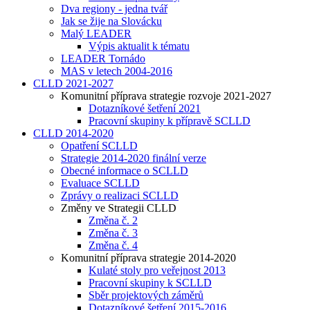
Dva regiony - jedna tvář
Jak se žije na Slovácku
Malý LEADER
Výpis aktualit k tématu
LEADER Tornádo
MAS v letech 2004-2016
CLLD 2021-2027
Komunitní příprava strategie rozvoje 2021-2027
Dotazníkové šetření 2021
Pracovní skupiny k přípravě SCLLD
CLLD 2014-2020
Opatření SCLLD
Strategie 2014-2020 finální verze
Obecné informace o SCLLD
Evaluace SCLLD
Zprávy o realizaci SCLLD
Změny ve Strategii CLLD
Změna č. 2
Změna č. 3
Změna č. 4
Komunitní příprava strategie 2014-2020
Kulaté stoly pro veřejnost 2013
Pracovní skupiny k SCLLD
Sběr projektových záměrů
Dotazníkové šetření 2015-2016