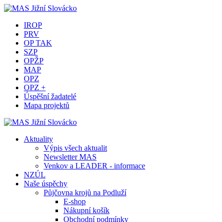
IROP
PRV
OP TAK
SZP
OPŽP
MAP
OPZ
OPZ +
Úspěšní žadatelé
Mapa projektů
Aktuality
Výpis všech aktualit
Newsletter MAS
Venkov a LEADER - informace
NZÚL
Naše úspěchy
Půjčovna krojů na Podluží
E-shop
Nákupní košík
Obchodní podmínky