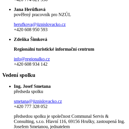
Jana Herůfková
pověřený pracovník pro NZÚL
herufkova@jiznislovacko.cz
+420 608 950 593
Zdeňka Šimková
Regionální turistické informační centrum
info@regionalko.cz
+420 608 934 142
Vedení spolku
Ing. Josef Smetana
předseda spolku
smetana@jiznislovacko.cz
+420 777 328 052
předsedou spolku je společnost Communal Servis &
Consulting, s.r.o. Hlavní 116, 69156 Hrušky, zastoupená Ing.
Josefem Smetanou, jednatelem