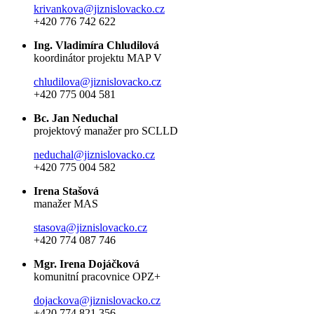
krivankova@jiznislovacko.cz
+420 776 742 622
Ing. Vladimíra Chludilová
koordinátor projektu MAP V
chludilova@jiznislovacko.cz
+420 775 004 581
Bc. Jan Neduchal
projektový manažer pro SCLLD
neduchal@jiznislovacko.cz
+420 775 004 582
Irena Stašová
manažer MAS
stasova@jiznislovacko.cz
+420 774 087 746
Mgr. Irena Dojáčková
komunitní pracovnice OPZ+
dojackova@jiznislovacko.cz
+420 774 821 356