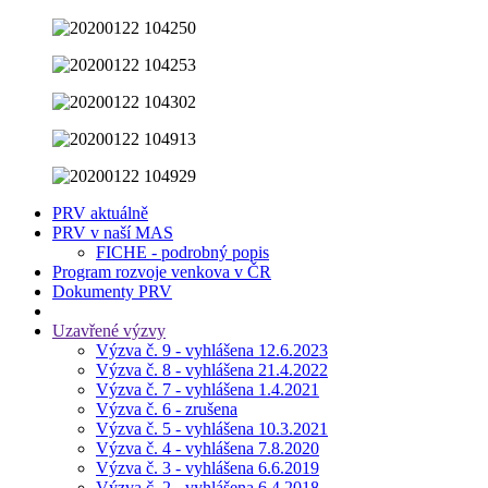
PRV aktuálně
PRV v naší MAS
FICHE - podrobný popis
Program rozvoje venkova v ČR
Dokumenty PRV
Uzavřené výzvy
Výzva č. 9 - vyhlášena 12.6.2023
Výzva č. 8 - vyhlášena 21.4.2022
Výzva č. 7 - vyhlášena 1.4.2021
Výzva č. 6 - zrušena
Výzva č. 5 - vyhlášena 10.3.2021
Výzva č. 4 - vyhlášena 7.8.2020
Výzva č. 3 - vyhlášena 6.6.2019
Výzva č. 2 - vyhlášena 6.4.2018