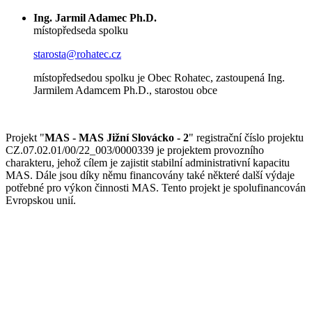
Ing. Jarmil Adamec Ph.D.
místopředseda spolku
starosta@rohatec.cz
místopředsedou spolku je Obec Rohatec, zastoupená Ing.
Jarmilem Adamcem Ph.D., starostou obce
Projekt "
MAS - MAS Jižní Slovácko - 2
" registrační číslo projektu
CZ.07.02.01/00/22_003/0000339 je projektem provozního
charakteru, jehož cílem je zajistit stabilní administrativní kapacitu
MAS. Dále jsou díky němu financovány také některé další výdaje
potřebné pro výkon činnosti MAS. Tento projekt je spolufinancován
Evropskou unií.
© Jižní Slovácko
vytvořil
www.pixelhouse.cz