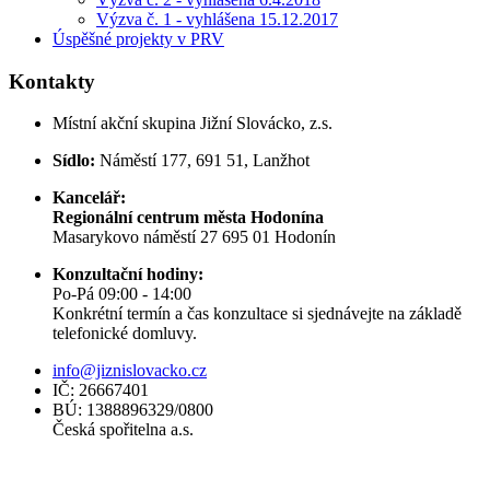
Výzva č. 1 - vyhlášena 15.12.2017
Úspěšné projekty v PRV
Kontakty
Místní akční skupina Jižní Slovácko, z.s.
Sídlo:
Náměstí 177, 691 51, Lanžhot
Kancelář:
Regionální centrum města Hodonína
Masarykovo náměstí 27 695 01 Hodonín
Konzultační hodiny:
Po-Pá 09:00 - 14:00
Konkrétní termín a čas konzultace si sjednávejte na základě
telefonické domluvy.
info@jiznislovacko.cz
IČ: 26667401
BÚ: 1388896329/0800
Česká spořitelna a.s.