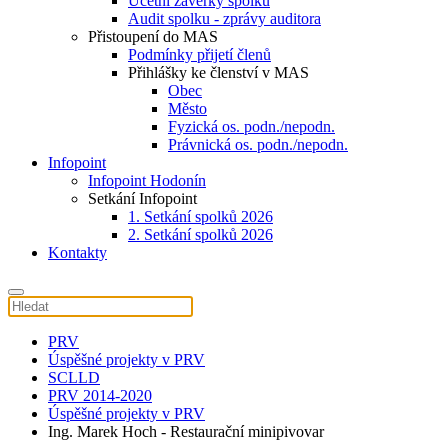
Účetní závěrky spolku
Audit spolku - zprávy auditora
Přistoupení do MAS
Podmínky přijetí členů
Přihlášky ke členství v MAS
Obec
Město
Fyzická os. podn./nepodn.
Právnická os. podn./nepodn.
Infopoint
Infopoint Hodonín
Setkání Infopoint
1. Setkání spolků 2026
2. Setkání spolků 2026
Kontakty
PRV
Úspěšné projekty v PRV
SCLLD
PRV 2014-2020
Úspěšné projekty v PRV
Ing. Marek Hoch - Restaurační minipivovar