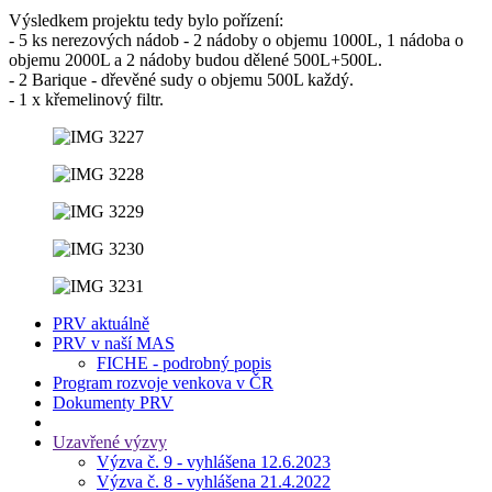
Výsledkem projektu tedy bylo pořízení:
- 5 ks nerezových nádob - 2 nádoby o objemu 1000L, 1 nádoba o
objemu 2000L a 2 nádoby budou dělené 500L+500L.
- 2 Barique - dřevěné sudy o objemu 500L každý.
- 1 x křemelinový filtr.
PRV aktuálně
PRV v naší MAS
FICHE - podrobný popis
Program rozvoje venkova v ČR
Dokumenty PRV
Uzavřené výzvy
Výzva č. 9 - vyhlášena 12.6.2023
Výzva č. 8 - vyhlášena 21.4.2022