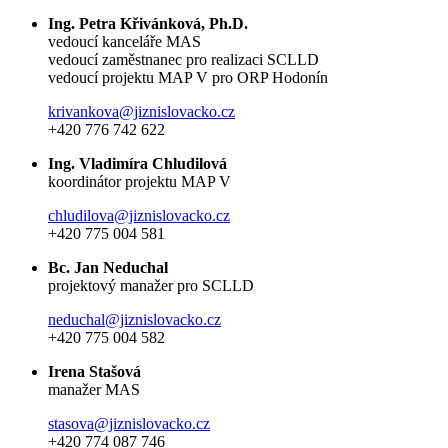
Ing. Petra Křivánková, Ph.D.
vedoucí kanceláře MAS
vedoucí zaměstnanec pro realizaci SCLLD
vedoucí projektu MAP V pro ORP Hodonín
krivankova@jiznislovacko.cz
+420 776 742 622
Ing. Vladimíra Chludilová
koordinátor projektu MAP V
chludilova@jiznislovacko.cz
+420 775 004 581
Bc. Jan Neduchal
projektový manažer pro SCLLD
neduchal@jiznislovacko.cz
+420 775 004 582
Irena Stašová
manažer MAS
stasova@jiznislovacko.cz
+420 774 087 746