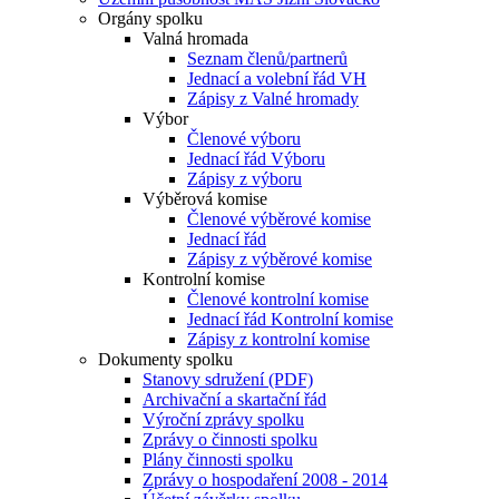
Orgány spolku
Valná hromada
Seznam členů/partnerů
Jednací a volební řád VH
Zápisy z Valné hromady
Výbor
Členové výboru
Jednací řád Výboru
Zápisy z výboru
Výběrová komise
Členové výběrové komise
Jednací řád
Zápisy z výběrové komise
Kontrolní komise
Členové kontrolní komise
Jednací řád Kontrolní komise
Zápisy z kontrolní komise
Dokumenty spolku
Stanovy sdružení (PDF)
Archivační a skartační řád
Výroční zprávy spolku
Zprávy o činnosti spolku
Plány činnosti spolku
Zprávy o hospodaření 2008 - 2014