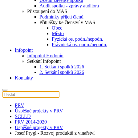
Účetní závěrky spolku
Audit spolku - zprávy auditora
Přistoupení do MAS
Podmínky přijetí členů
Přihlášky ke členství v MAS
Obec
Město
Fyzická os. podn./nepodn.
Právnická os. podn./nepodn.
Infopoint
Infopoint Hodonín
Setkání Infopoint
1. Setkání spolků 2026
2. Setkání spolků 2026
Kontakty
PRV
Úspěšné projekty v PRV
SCLLD
PRV 2014-2020
Úspěšné projekty v PRV
Josef Prygl - Rozvoj produktů z vinařství