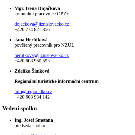
Mgr. Irena Dojáčková
komunitní pracovnice OPZ+
dojackova@jiznislovacko.cz
+420 774 821 356
Jana Herůfková
pověřený pracovník pro NZÚL
herufkova@jiznislovacko.cz
+420 608 950 593
Zdeňka Šimková
Regionální turistické informační centrum
info@regionalko.cz
+420 608 934 142
Vedení spolku
Ing. Josef Smetana
předseda spolku