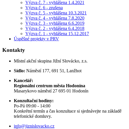
Výzva č. 7 - vyhlášena 1.4.2021
Výzva č. 6 - zrušena
Výzva č. 5 - vyhlášena 10.3.2021
Výzva č. 4 - vyhlášena 7.8.2020
Výzva č. 3 - vyhlášena 6.6.2019
Výzva č. 2 - vyhlášena 6.4.2018
Výzva č. 1 - vyhlášena 15.12.2017
Úspěšné projekty v PRV
Kontakty
Místní akční skupina Jižní Slovácko, z.s.
Sídlo:
Náměstí 177, 691 51, Lanžhot
Kancelář:
Regionální centrum města Hodonína
Masarykovo náměstí 27 695 01 Hodonín
Konzultační hodiny:
Po-Pá 09:00 - 14:00
Konkrétní termín a čas konzultace si sjednávejte na základě
telefonické domluvy.
info@jiznislovacko.cz