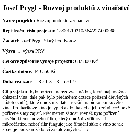
Josef Prygl - Rozvoj produktů z vinařství
Název projektu:
Rozvoj produktů z vinařství
Registrační číslo projektu:
18/001/19210/564/227/000068
Žadatel:
Josef Prygl, Starý Poddvorov
Výzva:
1. výzva PRV
Celkové způsobilé výdaje projektu:
687 800 Kč
Částka dotace:
340 366 Kč
Doba realizace:
1.8.2018 – 31.5.2019
Cíl projektu:
bylo pořízení nerezových nádob, které mají možnost
chlazení vína, dále pak bylo předmětem dotace pořízení dřevěných
nádob (sudů), které umožní žadateli rozšířit nabídku barikového
vína. Pro barikové víno je typická dlouhá doba jeho zrání, což nově
pořízené sudy zajistí. Předmětem žádosti rovněž bylo pořízení
nového křemelinového filtru, který umožní vyfiltrovat i
mikročástice, neboť filtr funguje jako filtrační sítko a víno se tak
zbavuje pouze nežádoucí zakalovaných částic