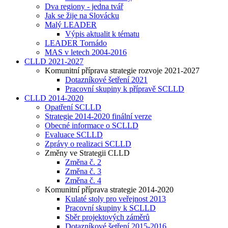
Dva regiony - jedna tvář
Jak se žije na Slovácku
Malý LEADER
Výpis aktualit k tématu
LEADER Tornádo
MAS v letech 2004-2016
CLLD 2021-2027
Komunitní příprava strategie rozvoje 2021-2027
Dotazníkové šetření 2021
Pracovní skupiny k přípravě SCLLD
CLLD 2014-2020
Opatření SCLLD
Strategie 2014-2020 finální verze
Obecné informace o SCLLD
Evaluace SCLLD
Zprávy o realizaci SCLLD
Změny ve Strategii CLLD
Změna č. 2
Změna č. 3
Změna č. 4
Komunitní příprava strategie 2014-2020
Kulaté stoly pro veřejnost 2013
Pracovní skupiny k SCLLD
Sběr projektových záměrů
Dotazníkové šetření 2015-2016