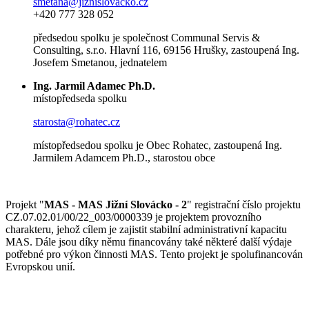
smetana@jiznislovacko.cz
+420 777 328 052
předsedou spolku je společnost Communal Servis &
Consulting, s.r.o. Hlavní 116, 69156 Hrušky, zastoupená Ing.
Josefem Smetanou, jednatelem
Ing. Jarmil Adamec Ph.D.
místopředseda spolku
starosta@rohatec.cz
místopředsedou spolku je Obec Rohatec, zastoupená Ing.
Jarmilem Adamcem Ph.D., starostou obce
Projekt "
MAS - MAS Jižní Slovácko - 2
" registrační číslo projektu
CZ.07.02.01/00/22_003/0000339 je projektem provozního
charakteru, jehož cílem je zajistit stabilní administrativní kapacitu
MAS. Dále jsou díky němu financovány také některé další výdaje
potřebné pro výkon činnosti MAS. Tento projekt je spolufinancován
Evropskou unií.