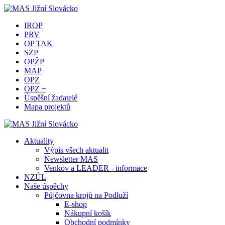
IROP
PRV
OP TAK
SZP
OPŽP
MAP
OPZ
OPZ +
Úspěšní žadatelé
Mapa projektů
Aktuality
Výpis všech aktualit
Newsletter MAS
Venkov a LEADER - informace
NZÚL
Naše úspěchy
Půjčovna krojů na Podluží
E-shop
Nákupní košík
Obchodní podmínky