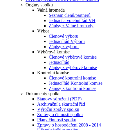
Orgány spolku
Valná hromada
Seznam členů/partnerů
Jednací a volební řád VH
Zápisy z Valné hromady
Výbor
Členové výboru
Jednací řád Výboru
Zápisy z výboru
Výběrová komise
Členové výběrové komise
Jednací řád
Zápisy z výběrové komise
Kontrolní komise
Členové kontrolní komise
Jednací řád Kontrolní komise
Zápisy z kontrolní komise
Dokumenty spolku
Stanovy sdružení (PDF)
Archivační a skartační řád
Výroční zprávy spolku
Zprávy o činnosti spolku
Plány činnosti spolku
Zprávy o hospodaření 2008 - 2014