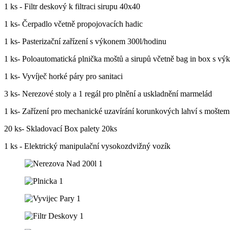
1 ks - Filtr deskový k filtraci sirupu 40x40
1 ks- Čerpadlo včetně propojovacích hadic
1 ks- Pasterizační zařízení s výkonem 300l/hodinu
1 ks- Poloautomatická plnička moštů a sirupů včetně bag in box s v
1 ks- Vyvíječ horké páry pro sanitaci
3 ks- Nerezové stoly a 1 regál pro plnění a uskladnění marmelád
1 ks- Zařízení pro mechanické uzavírání korunkových lahví s moštem
20 ks- Skladovací Box palety 20ks
1 ks - Elektrický manipulační vysokozdvižný vozík