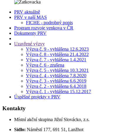
PRV aktuálně
PRV v naší MAS
FICHE - podrobný popis
Program rozvoje venkova v ČR
Dokumenty PRV
Uzavřené výzvy
Výzva č. 9 - vyhlášena 12.6.2023
Výzva č. 8 - vyhlášena 21.4.2022
Výzva č. 7 - vyhlášena 1.4.2021
Výzva č. 6 - zrušena
Výzva č. 5 - vyhlášena 10.3.2021
Výzva č. 4 - vyhlášena 7.8.2020
Výzva č. 3 - vyhlášena 6.6.2019
Výzva č. 2 - vyhlášena 6.4.2018
Výzva č. 1 - vyhlášena 15.12.2017
Úspěšné projekty v PRV
Kontakty
Místní akční skupina Jižní Slovácko, z.s.
Sídlo:
Náměstí 177, 691 51, Lanžhot