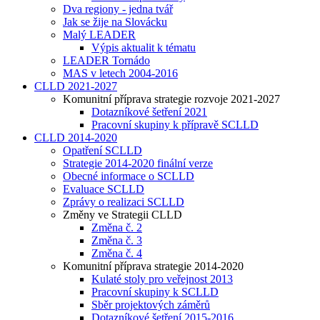
Dva regiony - jedna tvář
Jak se žije na Slovácku
Malý LEADER
Výpis aktualit k tématu
LEADER Tornádo
MAS v letech 2004-2016
CLLD 2021-2027
Komunitní příprava strategie rozvoje 2021-2027
Dotazníkové šetření 2021
Pracovní skupiny k přípravě SCLLD
CLLD 2014-2020
Opatření SCLLD
Strategie 2014-2020 finální verze
Obecné informace o SCLLD
Evaluace SCLLD
Zprávy o realizaci SCLLD
Změny ve Strategii CLLD
Změna č. 2
Změna č. 3
Změna č. 4
Komunitní příprava strategie 2014-2020
Kulaté stoly pro veřejnost 2013
Pracovní skupiny k SCLLD
Sběr projektových záměrů
Dotazníkové šetření 2015-2016