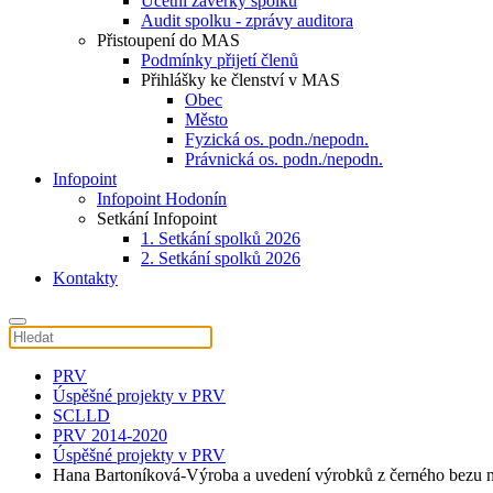
Účetní závěrky spolku
Audit spolku - zprávy auditora
Přistoupení do MAS
Podmínky přijetí členů
Přihlášky ke členství v MAS
Obec
Město
Fyzická os. podn./nepodn.
Právnická os. podn./nepodn.
Infopoint
Infopoint Hodonín
Setkání Infopoint
1. Setkání spolků 2026
2. Setkání spolků 2026
Kontakty
PRV
Úspěšné projekty v PRV
SCLLD
PRV 2014-2020
Úspěšné projekty v PRV
Hana Bartoníková-Výroba a uvedení výrobků z černého bezu n