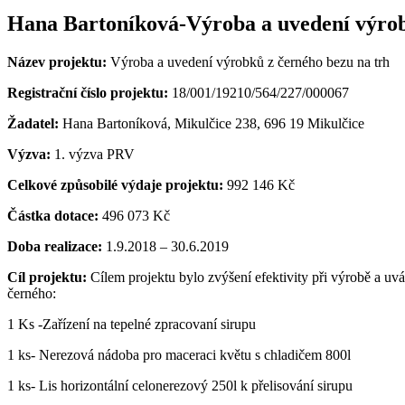
Hana Bartoníková-Výroba a uvedení výrob
Název projektu:
Výroba a uvedení výrobků z černého bezu na trh
Registrační číslo projektu:
18/001/19210/564/227/000067
Žadatel:
Hana Bartoníková, Mikulčice 238, 696 19 Mikulčice
Výzva:
1. výzva PRV
Celkové způsobilé výdaje projektu:
992 146 Kč
Částka dotace:
496 073 Kč
Doba realizace:
1.9.2018 – 30.6.2019
Cíl projektu:
Cílem projektu bylo zvýšení efektivity při výrobě a uv
černého:
1 Ks -Zařízení na tepelné zpracovaní sirupu
1 ks- Nerezová nádoba pro maceraci květu s chladičem 800l
1 ks- Lis horizontální celonerezový 250l k přelisování sirupu