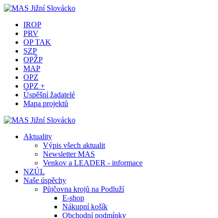
IROP
PRV
OP TAK
SZP
OPŽP
MAP
OPZ
OPZ +
Úspěšní žadatelé
Mapa projektů
Aktuality
Výpis všech aktualit
Newsletter MAS
Venkov a LEADER - informace
NZÚL
Naše úspěchy
Půjčovna krojů na Podluží
E-shop
Nákupní košík
Obchodní podmínky