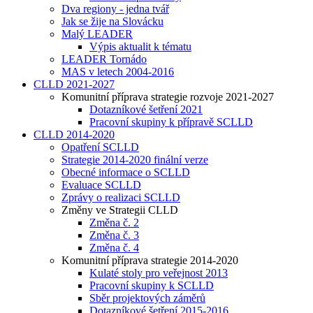
Dva regiony - jedna tvář
Jak se žije na Slovácku
Malý LEADER
Výpis aktualit k tématu
LEADER Tornádo
MAS v letech 2004-2016
CLLD 2021-2027
Komunitní příprava strategie rozvoje 2021-2027
Dotazníkové šetření 2021
Pracovní skupiny k přípravě SCLLD
CLLD 2014-2020
Opatření SCLLD
Strategie 2014-2020 finální verze
Obecné informace o SCLLD
Evaluace SCLLD
Zprávy o realizaci SCLLD
Změny ve Strategii CLLD
Změna č. 2
Změna č. 3
Změna č. 4
Komunitní příprava strategie 2014-2020
Kulaté stoly pro veřejnost 2013
Pracovní skupiny k SCLLD
Sběr projektových záměrů
Dotazníkové šetření 2015-2016