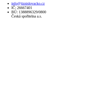
info@jiznislovacko.cz
IČ: 26667401
BÚ: 1388896329/0800
Česká spořitelna a.s.