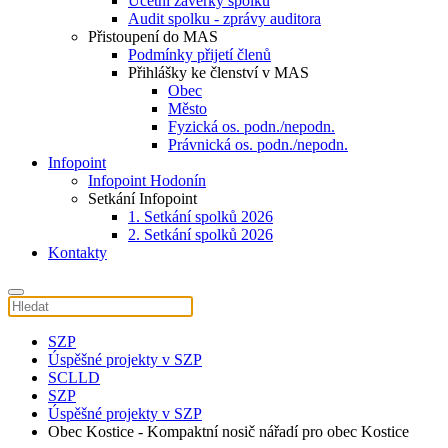
Účetní závěrky spolku
Audit spolku - zprávy auditora
Přistoupení do MAS
Podmínky přijetí členů
Přihlášky ke členství v MAS
Obec
Město
Fyzická os. podn./nepodn.
Právnická os. podn./nepodn.
Infopoint
Infopoint Hodonín
Setkání Infopoint
1. Setkání spolků 2026
2. Setkání spolků 2026
Kontakty
SZP
Úspěšné projekty v SZP
SCLLD
SZP
Úspěšné projekty v SZP
Obec Kostice - Kompaktní nosič nářadí pro obec Kostice