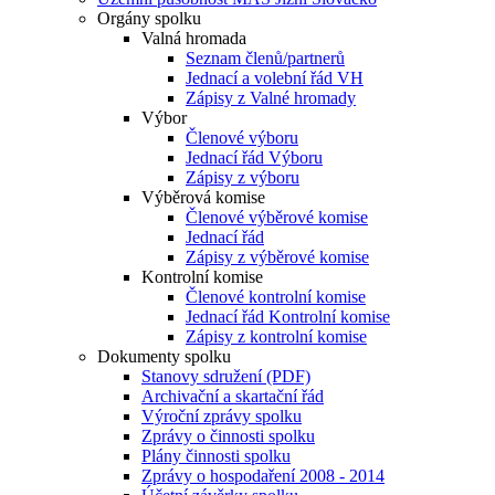
Orgány spolku
Valná hromada
Seznam členů/partnerů
Jednací a volební řád VH
Zápisy z Valné hromady
Výbor
Členové výboru
Jednací řád Výboru
Zápisy z výboru
Výběrová komise
Členové výběrové komise
Jednací řád
Zápisy z výběrové komise
Kontrolní komise
Členové kontrolní komise
Jednací řád Kontrolní komise
Zápisy z kontrolní komise
Dokumenty spolku
Stanovy sdružení (PDF)
Archivační a skartační řád
Výroční zprávy spolku
Zprávy o činnosti spolku
Plány činnosti spolku
Zprávy o hospodaření 2008 - 2014