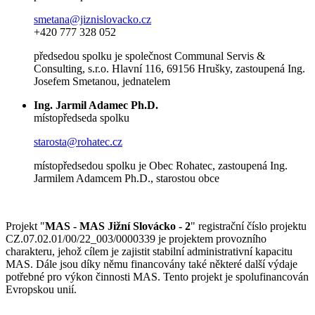
smetana@jiznislovacko.cz
+420 777 328 052
předsedou spolku je společnost Communal Servis &
Consulting, s.r.o. Hlavní 116, 69156 Hrušky, zastoupená Ing.
Josefem Smetanou, jednatelem
Ing. Jarmil Adamec Ph.D.
místopředseda spolku
starosta@rohatec.cz
místopředsedou spolku je Obec Rohatec, zastoupená Ing.
Jarmilem Adamcem Ph.D., starostou obce
Projekt "
MAS - MAS Jižní Slovácko - 2
" registrační číslo projektu
CZ.07.02.01/00/22_003/0000339 je projektem provozního
charakteru, jehož cílem je zajistit stabilní administrativní kapacitu
MAS. Dále jsou díky němu financovány také některé další výdaje
potřebné pro výkon činnosti MAS. Tento projekt je spolufinancován
Evropskou unií.