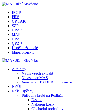
IROP
PRV
OP TAK
SZP
OPŽP
MAP
OPZ
OPZ +
Úspěšní žadatelé
Mapa projektů
Aktuality
Výpis všech aktualit
Newsletter MAS
Venkov a LEADER - informace
NZÚL
Naše úspěchy
Půjčovna krojů na Podluží
E-shop
Nákupní košík
Obchodní podmínky