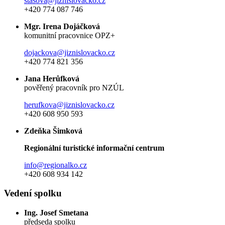
stasova@jiznislovacko.cz
+420 774 087 746
Mgr. Irena Dojáčková
komunitní pracovnice OPZ+
dojackova@jiznislovacko.cz
+420 774 821 356
Jana Herůfková
pověřený pracovník pro NZÚL
herufkova@jiznislovacko.cz
+420 608 950 593
Zdeňka Šimková
Regionální turistické informační centrum
info@regionalko.cz
+420 608 934 142
Vedení spolku
Ing. Josef Smetana
předseda spolku