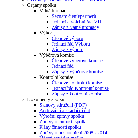
Orgány spolku
Valná hromada
Seznam členů/partnerů
Jednací a volební řád VH
Zápisy z Valné hromady
Výbor
Členové výboru
Jednací řád Výboru
Zápisy z výboru
Výběrová komise
Členové výběrové komise
Jednací řád
Zápisy z výběrové komise
Kontrolní komise
Členové kontrolní komise
Jednací řád Kontrolní komise
Zápisy z kontrolní komise
Dokumenty spolku
Stanovy sdružení (PDF)
Archivační a skartační řád
Výroční zprávy spolku
Zprávy o činnosti spolku
Plány činnosti spolku
Zprávy o hospodaření 2008 - 2014