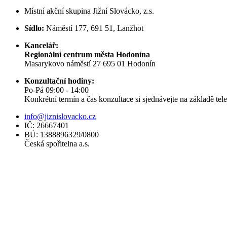
Místní akční skupina Jižní Slovácko, z.s.
Sídlo:
Náměstí 177, 691 51, Lanžhot
Kancelář:
Regionální centrum města Hodonína
Masarykovo náměstí 27 695 01 Hodonín
Konzultační hodiny:
Po-Pá 09:00 - 14:00
Konkrétní termín a čas konzultace si sjednávejte na základě te
info@jiznislovacko.cz
IČ: 26667401
BÚ: 1388896329/0800
Česká spořitelna a.s.