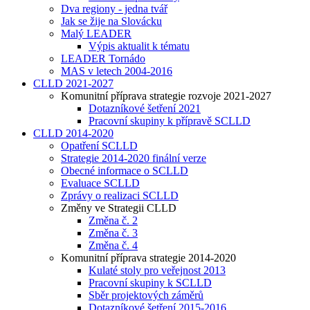
Dva regiony - jedna tvář
Jak se žije na Slovácku
Malý LEADER
Výpis aktualit k tématu
LEADER Tornádo
MAS v letech 2004-2016
CLLD 2021-2027
Komunitní příprava strategie rozvoje 2021-2027
Dotazníkové šetření 2021
Pracovní skupiny k přípravě SCLLD
CLLD 2014-2020
Opatření SCLLD
Strategie 2014-2020 finální verze
Obecné informace o SCLLD
Evaluace SCLLD
Zprávy o realizaci SCLLD
Změny ve Strategii CLLD
Změna č. 2
Změna č. 3
Změna č. 4
Komunitní příprava strategie 2014-2020
Kulaté stoly pro veřejnost 2013
Pracovní skupiny k SCLLD
Sběr projektových záměrů
Dotazníkové šetření 2015-2016