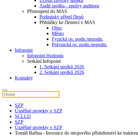
Účetní závěrky spolku
Audit spolku - zprávy auditora
Přistoupení do MAS
Podmínky přijetí členů
Přihlášky ke členství v MAS
Obec
Město
Fyzická os. podn./nepodn.
Právnická os. podn./nepodn.
Infopoint
Infopoint Hodonín
Setkání Infopoint
1. Setkání spolků 2026
2. Setkání spolků 2026
Kontakty
SZP
Úspěšné projekty v SZP
SCLLD
SZP
Úspěšné projekty v SZP
Tomáš Bařina - Investice do strojového příslušenství ke traktor