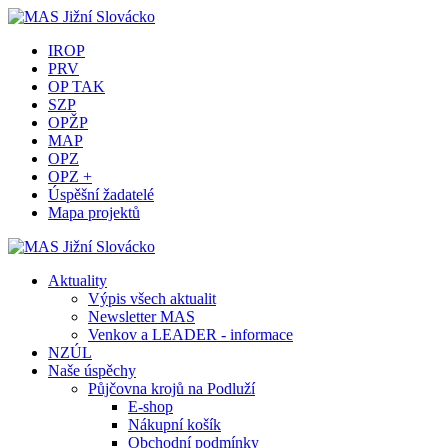
IROP
PRV
OP TAK
SZP
OPŽP
MAP
OPZ
OPZ +
Úspěšní žadatelé
Mapa projektů
Aktuality
Výpis všech aktualit
Newsletter MAS
Venkov a LEADER - informace
NZÚL
Naše úspěchy
Půjčovna krojů na Podluží
E-shop
Nákupní košík
Obchodní podmínky