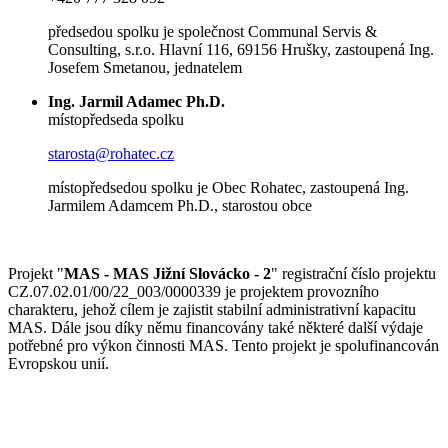
předsedou spolku je společnost Communal Servis &
Consulting, s.r.o. Hlavní 116, 69156 Hrušky, zastoupená Ing.
Josefem Smetanou, jednatelem
Ing. Jarmil Adamec Ph.D.
místopředseda spolku
starosta@rohatec.cz
místopředsedou spolku je Obec Rohatec, zastoupená Ing.
Jarmilem Adamcem Ph.D., starostou obce
Projekt "
MAS - MAS Jižní Slovácko - 2
" registrační číslo projektu
CZ.07.02.01/00/22_003/0000339 je projektem provozního
charakteru, jehož cílem je zajistit stabilní administrativní kapacitu
MAS. Dále jsou díky němu financovány také některé další výdaje
potřebné pro výkon činnosti MAS. Tento projekt je spolufinancován
Evropskou unií.