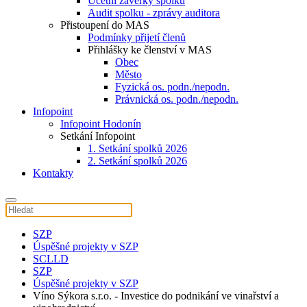
Účetní závěrky spolku
Audit spolku - zprávy auditora
Přistoupení do MAS
Podmínky přijetí členů
Přihlášky ke členství v MAS
Obec
Město
Fyzická os. podn./nepodn.
Právnická os. podn./nepodn.
Infopoint
Infopoint Hodonín
Setkání Infopoint
1. Setkání spolků 2026
2. Setkání spolků 2026
Kontakty
SZP
Úspěšné projekty v SZP
SCLLD
SZP
Úspěšné projekty v SZP
Víno Sýkora s.r.o. - Investice do podnikání ve vinařství a