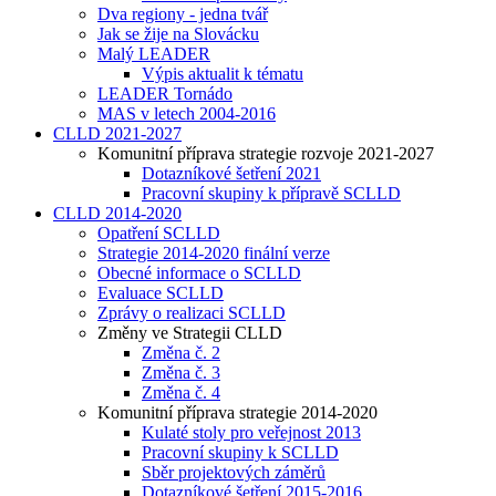
Dva regiony - jedna tvář
Jak se žije na Slovácku
Malý LEADER
Výpis aktualit k tématu
LEADER Tornádo
MAS v letech 2004-2016
CLLD 2021-2027
Komunitní příprava strategie rozvoje 2021-2027
Dotazníkové šetření 2021
Pracovní skupiny k přípravě SCLLD
CLLD 2014-2020
Opatření SCLLD
Strategie 2014-2020 finální verze
Obecné informace o SCLLD
Evaluace SCLLD
Zprávy o realizaci SCLLD
Změny ve Strategii CLLD
Změna č. 2
Změna č. 3
Změna č. 4
Komunitní příprava strategie 2014-2020
Kulaté stoly pro veřejnost 2013
Pracovní skupiny k SCLLD
Sběr projektových záměrů
Dotazníkové šetření 2015-2016