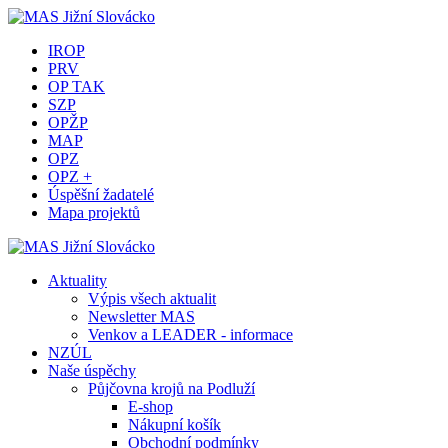
IROP
PRV
OP TAK
SZP
OPŽP
MAP
OPZ
OPZ +
Úspěšní žadatelé
Mapa projektů
Aktuality
Výpis všech aktualit
Newsletter MAS
Venkov a LEADER - informace
NZÚL
Naše úspěchy
Půjčovna krojů na Podluží
E-shop
Nákupní košík
Obchodní podmínky