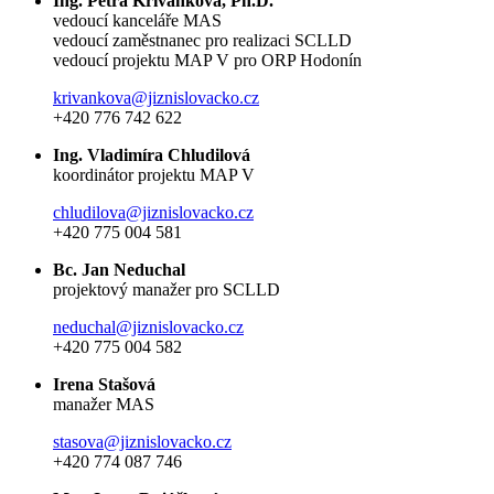
Ing. Petra Křivánková, Ph.D.
vedoucí kanceláře MAS
vedoucí zaměstnanec pro realizaci SCLLD
vedoucí projektu MAP V pro ORP Hodonín
krivankova@jiznislovacko.cz
+420 776 742 622
Ing. Vladimíra Chludilová
koordinátor projektu MAP V
chludilova@jiznislovacko.cz
+420 775 004 581
Bc. Jan Neduchal
projektový manažer pro SCLLD
neduchal@jiznislovacko.cz
+420 775 004 582
Irena Stašová
manažer MAS
stasova@jiznislovacko.cz
+420 774 087 746