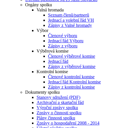
Orgány spolku
Valná hromada
Seznam členů/partnerů
Jednací a volební řád VH
Zápisy z Valné hromady
Výbor
Členové výboru
Jednací řád Výboru
Zápisy z výboru
Výběrová komise
Členové výběrové komise
Jednací řád
Zápisy z výběrové komise
Kontrolní komise
Členové kontrolní komise
Jednací řád Kontrolní komise
Zápisy z kontrolní komise
Dokumenty spolku
Stanovy sdružení (PDF)
Archivační a skartační řád
Výroční zprávy spolku
Zprávy o činnosti spolku
Plány činnosti spolku
Zprávy o hospodaření 2008 - 2014