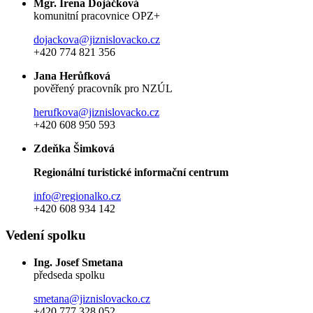
Mgr. Irena Dojáčková
komunitní pracovnice OPZ+
dojackova@jiznislovacko.cz
+420 774 821 356
Jana Herůfková
pověřený pracovník pro NZÚL
herufkova@jiznislovacko.cz
+420 608 950 593
Zdeňka Šimková
Regionální turistické informační centrum
info@regionalko.cz
+420 608 934 142
Vedení spolku
Ing. Josef Smetana
předseda spolku
smetana@jiznislovacko.cz
+420 777 328 052