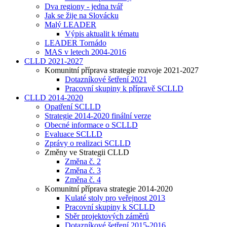
Dva regiony - jedna tvář
Jak se žije na Slovácku
Malý LEADER
Výpis aktualit k tématu
LEADER Tornádo
MAS v letech 2004-2016
CLLD 2021-2027
Komunitní příprava strategie rozvoje 2021-2027
Dotazníkové šetření 2021
Pracovní skupiny k přípravě SCLLD
CLLD 2014-2020
Opatření SCLLD
Strategie 2014-2020 finální verze
Obecné informace o SCLLD
Evaluace SCLLD
Zprávy o realizaci SCLLD
Změny ve Strategii CLLD
Změna č. 2
Změna č. 3
Změna č. 4
Komunitní příprava strategie 2014-2020
Kulaté stoly pro veřejnost 2013
Pracovní skupiny k SCLLD
Sběr projektových záměrů
Dotazníkové šetření 2015-2016