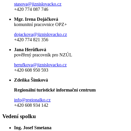
stasova@jiznislovacko.cz
+420 774 087 746
Mgr. Irena Dojáčková
komunitní pracovnice OPZ+
dojackova@jiznislovacko.cz
+420 774 821 356
Jana Herůfková
pověřený pracovník pro NZÚL
herufkova@jiznislovacko.cz
+420 608 950 593
Zdeňka Šimková
Regionální turistické informační centrum
info@regionalko.cz
+420 608 934 142
Vedení spolku
Ing. Josef Smetana