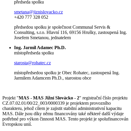
předseda spolku
smetana@jiznislovacko.cz
+420 777 328 052
předsedou spolku je společnost Communal Servis &
Consulting, s.r.o. Hlavní 116, 69156 Hrušky, zastoupená Ing.
Josefem Smetanou, jednatelem
Ing. Jarmil Adamec Ph.D.
místopředseda spolku
starosta@rohatec.cz
místopředsedou spolku je Obec Rohatec, zastoupená Ing.
Jarmilem Adamcem Ph.D., starostou obce
Projekt "
MAS - MAS Jižní Slovácko - 2
" registrační číslo projektu
CZ.07.02.01/00/22_003/0000339 je projektem provozního
charakteru, jehož cílem je zajistit stabilní administrativní kapacitu
MAS. Dále jsou díky němu financovány také některé další výdaje
potřebné pro výkon činnosti MAS. Tento projekt je spolufinancován
Evropskou unií.