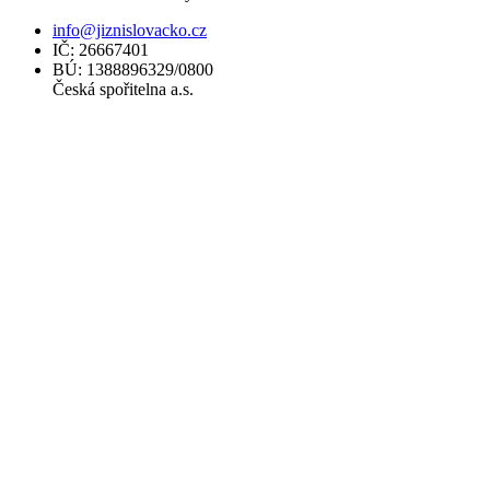
info@jiznislovacko.cz
IČ: 26667401
BÚ: 1388896329/0800
Česká spořitelna a.s.