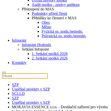
Účetní závěrky spolku
Audit spolku - zprávy auditora
Přistoupení do MAS
Podmínky přijetí členů
Přihlášky ke členství v MAS
Obec
Město
Fyzická os. podn./nepodn.
Právnická os. podn./nepodn.
Infopoint
Infopoint Hodonín
Setkání Infopoint
1. Setkání spolků 2026
2. Setkání spolků 2026
Kontakty
SZP
Úspěšné projekty v SZP
SCLLD
SZP
Úspěšné projekty v SZP
MORAVIA ESSENCE s.r.o. - Destilační zařízení pro výrobu