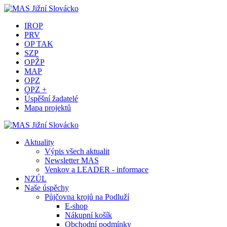
IROP
PRV
OP TAK
SZP
OPŽP
MAP
OPZ
OPZ +
Úspěšní žadatelé
Mapa projektů
Aktuality
Výpis všech aktualit
Newsletter MAS
Venkov a LEADER - informace
NZÚL
Naše úspěchy
Půjčovna krojů na Podluží
E-shop
Nákupní košík
Obchodní podmínky