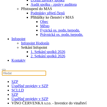
Účetní závěrky spolku
Audit spolku - zprávy auditora
Přistoupení do MAS
Podmínky přijetí členů
Přihlášky ke členství v MAS
Obec
Město
Fyzická os. podn./nepodn.
Právnická os. podn./nepodn.
Infopoint
Infopoint Hodonín
Setkání Infopoint
1. Setkání spolků 2026
2. Setkání spolků 2026
Kontakty
SZP
Úspěšné projekty v SZP
SCLLD
SZP
Úspěšné projekty v SZP
VÍNO ČERVENKA s.r.o. - Investice do vinařství