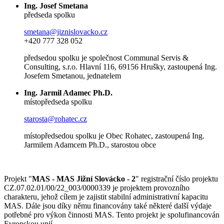
Ing. Josef Smetana
předseda spolku
smetana@jiznislovacko.cz
+420 777 328 052
předsedou spolku je společnost Communal Servis &
Consulting, s.r.o. Hlavní 116, 69156 Hrušky, zastoupená Ing.
Josefem Smetanou, jednatelem
Ing. Jarmil Adamec Ph.D.
místopředseda spolku
starosta@rohatec.cz
místopředsedou spolku je Obec Rohatec, zastoupená Ing.
Jarmilem Adamcem Ph.D., starostou obce
Projekt "
MAS - MAS Jižní Slovácko - 2
" registrační číslo projektu
CZ.07.02.01/00/22_003/0000339 je projektem provozního
charakteru, jehož cílem je zajistit stabilní administrativní kapacitu
MAS. Dále jsou díky němu financovány také některé další výdaje
potřebné pro výkon činnosti MAS. Tento projekt je spolufinancován
Evropskou unií.