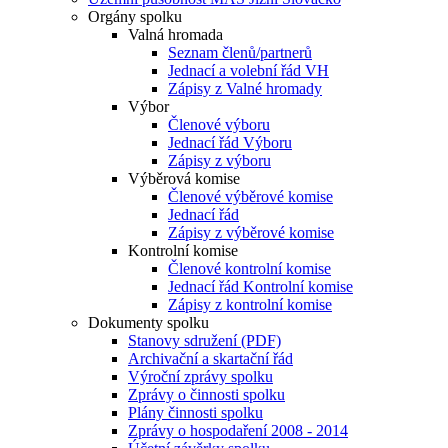
Orgány spolku
Valná hromada
Seznam členů/partnerů
Jednací a volební řád VH
Zápisy z Valné hromady
Výbor
Členové výboru
Jednací řád Výboru
Zápisy z výboru
Výběrová komise
Členové výběrové komise
Jednací řád
Zápisy z výběrové komise
Kontrolní komise
Členové kontrolní komise
Jednací řád Kontrolní komise
Zápisy z kontrolní komise
Dokumenty spolku
Stanovy sdružení (PDF)
Archivační a skartační řád
Výroční zprávy spolku
Zprávy o činnosti spolku
Plány činnosti spolku
Zprávy o hospodaření 2008 - 2014