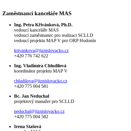
Zaměstnanci kanceláře MAS
Ing. Petra Křivánková, Ph.D.
vedoucí kanceláře MAS
vedoucí zaměstnanec pro realizaci SCLLD
vedoucí projektu MAP V pro ORP Hodonín
krivankova@jiznislovacko.cz
+420 776 742 622
Ing. Vladimíra Chludilová
koordinátor projektu MAP V
chludilova@jiznislovacko.cz
+420 775 004 581
Bc. Jan Neduchal
projektový manažer pro SCLLD
neduchal@jiznislovacko.cz
+420 775 004 582
Irena Stašová