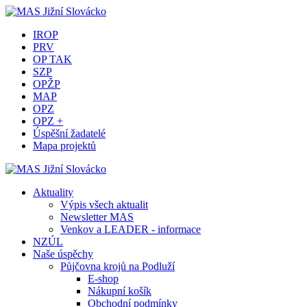
IROP
PRV
OP TAK
SZP
OPŽP
MAP
OPZ
OPZ +
Úspěšní žadatelé
Mapa projektů
Aktuality
Výpis všech aktualit
Newsletter MAS
Venkov a LEADER - informace
NZÚL
Naše úspěchy
Půjčovna krojů na Podluží
E-shop
Nákupní košík
Obchodní podmínky