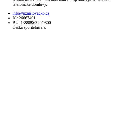
telefonické domluvy.
info@jiznislovacko.cz
IČ: 26667401
BÚ: 1388896329/0800
Česká spořitelna a.s.