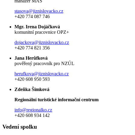
manažer MAS
stasova@jiznislovacko.cz
+420 774 087 746
Mgr. Irena Dojáčková
komunitní pracovnice OPZ+
dojackova@jiznislovacko.cz
+420 774 821 356
Jana Herůfková
pověřený pracovník pro NZÚL
herufkova@jiznislovacko.cz
+420 608 950 593
Zdeňka Šimková
Regionální turistické informační centrum
info@regionalko.cz
+420 608 934 142
Vedení spolku