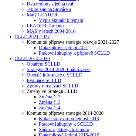
Dva regiony - jedna tvář
Jak se žije na Slovácku
Malý LEADER
Výpis aktualit k tématu
LEADER Tornádo
MAS v letech 2004-2016
CLLD 2021-2027
Komunitní příprava strategie rozvoje 2021-2027
Dotazníkové šetření 2021
Pracovní skupiny k přípravě SCLLD
CLLD 2014-2020
Opatření SCLLD
Strategie 2014-2020 finální verze
Obecné informace o SCLLD
Evaluace SCLLD
Zprávy o realizaci SCLLD
Změny ve Strategii CLLD
Změna č. 2
Změna č. 3
Změna č. 4
Komunitní příprava strategie 2014-2020
Kulaté stoly pro veřejnost 2013
Pracovní skupiny k SCLLD
Sběr projektových záměrů
Dotazníkové šetření 2015-2016