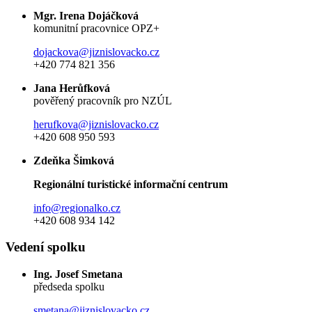
Mgr. Irena Dojáčková
komunitní pracovnice OPZ+
dojackova@jiznislovacko.cz
+420 774 821 356
Jana Herůfková
pověřený pracovník pro NZÚL
herufkova@jiznislovacko.cz
+420 608 950 593
Zdeňka Šimková
Regionální turistické informační centrum
info@regionalko.cz
+420 608 934 142
Vedení spolku
Ing. Josef Smetana
předseda spolku
smetana@jiznislovacko.cz