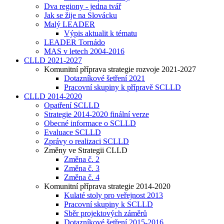
Dva regiony - jedna tvář
Jak se žije na Slovácku
Malý LEADER
Výpis aktualit k tématu
LEADER Tornádo
MAS v letech 2004-2016
CLLD 2021-2027
Komunitní příprava strategie rozvoje 2021-2027
Dotazníkové šetření 2021
Pracovní skupiny k přípravě SCLLD
CLLD 2014-2020
Opatření SCLLD
Strategie 2014-2020 finální verze
Obecné informace o SCLLD
Evaluace SCLLD
Zprávy o realizaci SCLLD
Změny ve Strategii CLLD
Změna č. 2
Změna č. 3
Změna č. 4
Komunitní příprava strategie 2014-2020
Kulaté stoly pro veřejnost 2013
Pracovní skupiny k SCLLD
Sběr projektových záměrů
Dotazníkové šetření 2015-2016