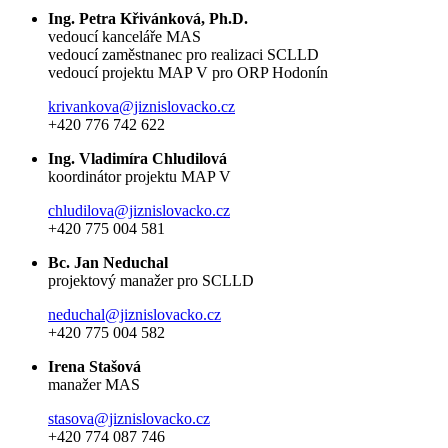
Ing. Petra Křivánková, Ph.D.
vedoucí kanceláře MAS
vedoucí zaměstnanec pro realizaci SCLLD
vedoucí projektu MAP V pro ORP Hodonín
krivankova@jiznislovacko.cz
+420 776 742 622
Ing. Vladimíra Chludilová
koordinátor projektu MAP V
chludilova@jiznislovacko.cz
+420 775 004 581
Bc. Jan Neduchal
projektový manažer pro SCLLD
neduchal@jiznislovacko.cz
+420 775 004 582
Irena Stašová
manažer MAS
stasova@jiznislovacko.cz
+420 774 087 746