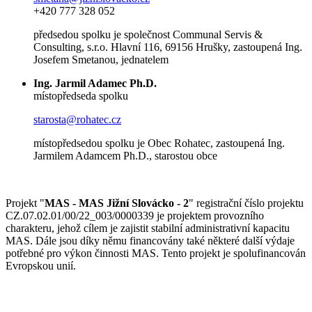
+420 777 328 052
předsedou spolku je společnost Communal Servis &
Consulting, s.r.o. Hlavní 116, 69156 Hrušky, zastoupená Ing.
Josefem Smetanou, jednatelem
Ing. Jarmil Adamec Ph.D.
místopředseda spolku
starosta@rohatec.cz
místopředsedou spolku je Obec Rohatec, zastoupená Ing.
Jarmilem Adamcem Ph.D., starostou obce
Projekt "
MAS - MAS Jižní Slovácko - 2
" registrační číslo projektu
CZ.07.02.01/00/22_003/0000339 je projektem provozního
charakteru, jehož cílem je zajistit stabilní administrativní kapacitu
MAS. Dále jsou díky němu financovány také některé další výdaje
potřebné pro výkon činnosti MAS. Tento projekt je spolufinancován
Evropskou unií.