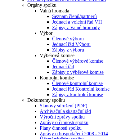
Orgány spolku
Valná hromada
Seznam členů/partnerů
Jednací a volební řád VH
Zápisy z Valné hromady
Výbor
Členové výboru
Jednací řád Výboru
Zápisy z výboru
Výběrová komise
Členové výběrové komise
Jednací řád
Zápisy z výběrové komise
Kontrolní komise
Členové kontrolní komise
Jednací řád Kontrolní komise
Zápisy z kontrolní komise
Dokumenty spolku
Stanovy sdružení (PDF)
Archivační a skartační řád
Výroční zprávy spolku
Zprávy o činnosti spolku
Plány činnosti spolku
Zprávy o hospodaření 2008 - 2014