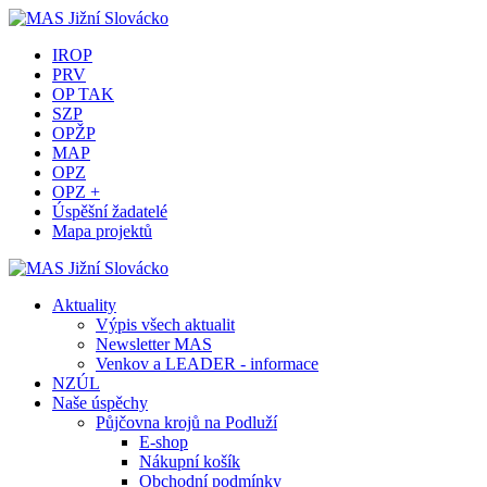
IROP
PRV
OP TAK
SZP
OPŽP
MAP
OPZ
OPZ +
Úspěšní žadatelé
Mapa projektů
Aktuality
Výpis všech aktualit
Newsletter MAS
Venkov a LEADER - informace
NZÚL
Naše úspěchy
Půjčovna krojů na Podluží
E-shop
Nákupní košík
Obchodní podmínky