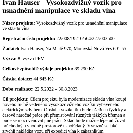
Ivan Hauser - Vysokozdvižný vozík pro
usnadnění manipulace ve skladu vína
Název projektu:
Vysokozdvižný vozík pro usnadnění manipulace
ve skladu vína
Registrační číslo projektu:
22/008/19210/564/227/003500
Žadatel:
Ivan Hauser, Na Mlatě 970, Moravská Nová Ves 691 55
Výzva:
8. výzva PRV
Celkové způsobilé výdaje projektu:
89 290 Kč
Částka dotace:
44 645 Kč
Doba realizace:
22.5.2022 – 30.8.2023
Cíl projektu:
Cílem projektu byla modernizace skladu vína koupí
nového ručně vedeného vysokozdvižného vozíku vybaveného
elektrickým zdvihem. Obsluha vozíku tím bude ušetřena fyzicky a
časově náročné práce při přemisťování různých těžkých břemen a
bude se moci věnovat jiné práci. Sklad bude možné lépe udržovat
průchodný a vhodně prostorově uspořádaný. Výrazně se také
zrychlí nakládka vozu při expedici vína k zákazníkům.