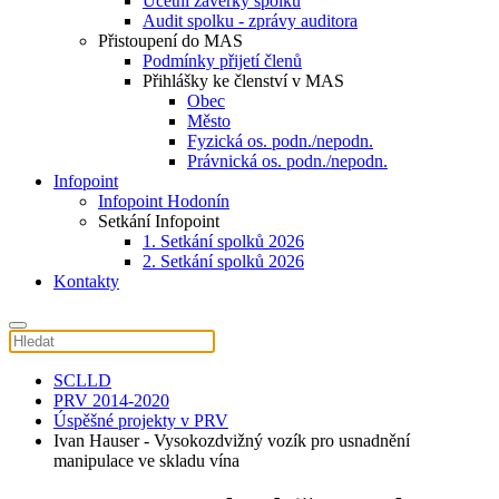
Účetní závěrky spolku
Audit spolku - zprávy auditora
Přistoupení do MAS
Podmínky přijetí členů
Přihlášky ke členství v MAS
Obec
Město
Fyzická os. podn./nepodn.
Právnická os. podn./nepodn.
Infopoint
Infopoint Hodonín
Setkání Infopoint
1. Setkání spolků 2026
2. Setkání spolků 2026
Kontakty
SCLLD
PRV 2014-2020
Úspěšné projekty v PRV
Ivan Hauser - Vysokozdvižný vozík pro usnadnění
manipulace ve skladu vína