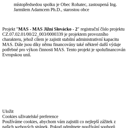
místopředsedou spolku je Obec Rohatec, zastoupená Ing.
Jarmilem Adamcem Ph.D., starostou obce
Projekt "
MAS - MAS Jižní Slovácko - 2
" registrační číslo projektu
CZ.07.02.01/00/22_003/0000339 je projektem provozního
charakteru, jehož cílem je zajistit stabilní administrativní kapacitu
MAS. Dále jsou díky němu financovány také některé další výdaje
potřebné pro výkon činnosti MAS. Tento projekt je spolufinancován
Evropskou unií.
© Jižní Slovácko
vytvořil
www.pixelhouse.cz
Uložit
Cookies uživatelské preference
Používáme cookies, abychom vám zajistili co nejlepší zážitek z
našich webových stránek. Pokud odmítnete používání souborů