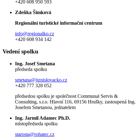
+420 608 950 593
Zdeňka Šimková
Regionální turistické informační centrum
info@regionalko.cz
+420 608 934 142
Vedení spolku
Ing. Josef Smetana
předseda spolku
smetana@jiznislovacko.cz
+420 777 328 052
předsedou spolku je společnost Communal Servis &
Consulting, s.r.o. Hlavní 116, 69156 Hrušky, zastoupená Ing.
Josefem Smetanou, jednatelem
Ing. Jarmil Adamec Ph.D.
místopředseda spolku
starosta@rohatec.cz