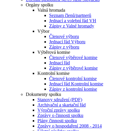
Orgány spolku
Valná hromada
Seznam členů/partnerů
Jednací a volební řád VH
Zápisy z Valné hromady
Výbor
Členové výboru
Jednací řád Výboru
Zápisy z výboru
Výběrová komise
Členové výběrové komise
Jednací řád
Zápisy z výběrové komise
Kontrolní komise
Členové kontrolní komise
Jednací řád Kontrolní komise
Zápisy z kontrolní komise
Dokumenty spolku
Stanovy sdružení (PDF)
Archivační a skartační řád
Výroční zprávy spolku
Zprávy o činnosti spolku
Plány činnosti spolku
Zprávy o hospodaření 2008 - 2014