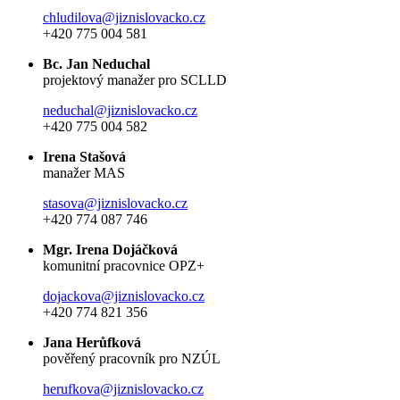
chludilova@jiznislovacko.cz
+420 775 004 581
Bc. Jan Neduchal
projektový manažer pro SCLLD
neduchal@jiznislovacko.cz
+420 775 004 582
Irena Stašová
manažer MAS
stasova@jiznislovacko.cz
+420 774 087 746
Mgr. Irena Dojáčková
komunitní pracovnice OPZ+
dojackova@jiznislovacko.cz
+420 774 821 356
Jana Herůfková
pověřený pracovník pro NZÚL
herufkova@jiznislovacko.cz