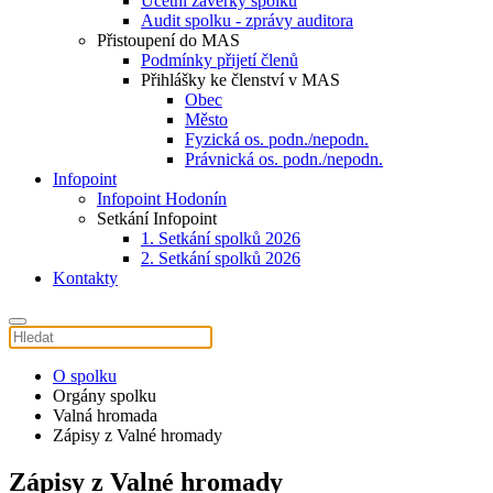
Účetní závěrky spolku
Audit spolku - zprávy auditora
Přistoupení do MAS
Podmínky přijetí členů
Přihlášky ke členství v MAS
Obec
Město
Fyzická os. podn./nepodn.
Právnická os. podn./nepodn.
Infopoint
Infopoint Hodonín
Setkání Infopoint
1. Setkání spolků 2026
2. Setkání spolků 2026
Kontakty
O spolku
Orgány spolku
Valná hromada
Zápisy z Valné hromady
Zápisy z Valné hromady