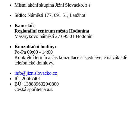
Místní akční skupina Jižní Slovácko, z.s.
Sídlo:
Náměstí 177, 691 51, Lanžhot
Kancelář:
Regionální centrum města Hodonína
Masarykovo náměstí 27 695 01 Hodonín
Konzultační hodiny:
Po-Pá 09:00 - 14:00
Konkrétní termín a čas konzultace si sjednávejte na základě
telefonické domluvy.
info@jiznislovacko.cz
IČ: 26667401
BÚ: 1388896329/0800
Česká spořitelna a.s.