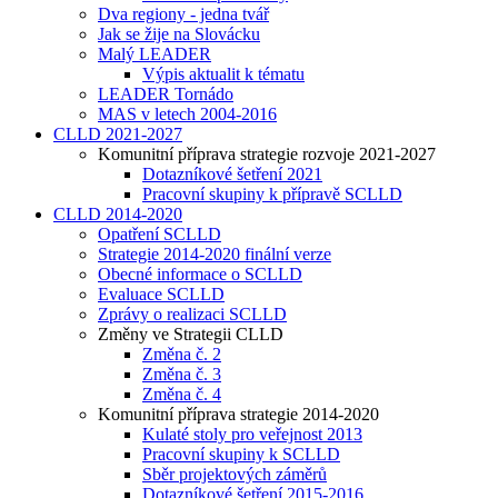
Dva regiony - jedna tvář
Jak se žije na Slovácku
Malý LEADER
Výpis aktualit k tématu
LEADER Tornádo
MAS v letech 2004-2016
CLLD 2021-2027
Komunitní příprava strategie rozvoje 2021-2027
Dotazníkové šetření 2021
Pracovní skupiny k přípravě SCLLD
CLLD 2014-2020
Opatření SCLLD
Strategie 2014-2020 finální verze
Obecné informace o SCLLD
Evaluace SCLLD
Zprávy o realizaci SCLLD
Změny ve Strategii CLLD
Změna č. 2
Změna č. 3
Změna č. 4
Komunitní příprava strategie 2014-2020
Kulaté stoly pro veřejnost 2013
Pracovní skupiny k SCLLD
Sběr projektových záměrů
Dotazníkové šetření 2015-2016