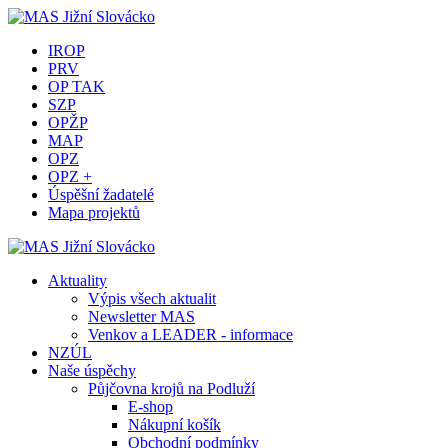
IROP
PRV
OP TAK
SZP
OPŽP
MAP
OPZ
OPZ +
Úspěšní žadatelé
Mapa projektů
Aktuality
Výpis všech aktualit
Newsletter MAS
Venkov a LEADER - informace
NZÚL
Naše úspěchy
Půjčovna krojů na Podluží
E-shop
Nákupní košík
Obchodní podmínky