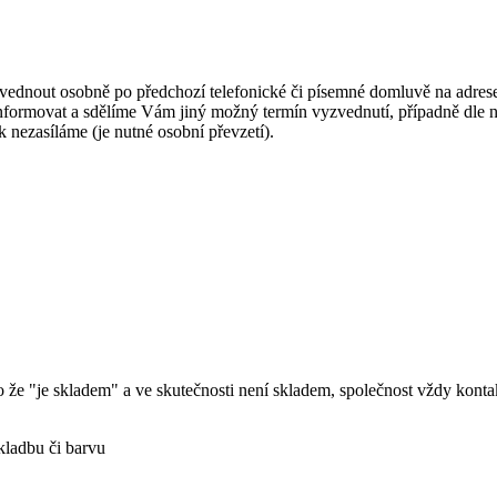
zvednout osobně po předchozí telefonické či písemné domluvě na adre
formovat a sdělíme Vám jiný možný termín vyzvednutí, případně dle n
 nezasíláme (je nutné osobní převzetí).
o že "je skladem" a ve skutečnosti není skladem, společnost vždy kont
kladbu či barvu