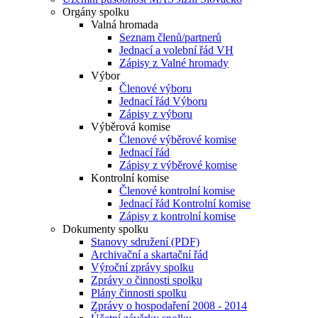
Orgány spolku
Valná hromada
Seznam členů/partnerů
Jednací a volební řád VH
Zápisy z Valné hromady
Výbor
Členové výboru
Jednací řád Výboru
Zápisy z výboru
Výběrová komise
Členové výběrové komise
Jednací řád
Zápisy z výběrové komise
Kontrolní komise
Členové kontrolní komise
Jednací řád Kontrolní komise
Zápisy z kontrolní komise
Dokumenty spolku
Stanovy sdružení (PDF)
Archivační a skartační řád
Výroční zprávy spolku
Zprávy o činnosti spolku
Plány činnosti spolku
Zprávy o hospodaření 2008 - 2014