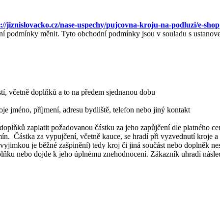
s://jiznislovacko.cz/nase-uspechy/pujcovna-kroju-na-podluzi/e-shop
dní podmínky měnit. Tyto obchodní podmínky jsou v souladu s ustano
stí, včetně doplňků a to na předem sjednanou dobu
oje jméno, příjmení, adresu bydliště, telefon nebo jiný kontakt
ých doplňků zaplatit požadovanou částku za jeho zapůjčení dle platného 
mín. Částka za vypujčení, včetně kauce, se hradí při vyzvednutí kroje a
jimkou je běžné zašpinění) tedy kroj či jiná součást nebo doplněk nesm
 doplňku nebo dojde k jeho úplnému znehodnocení. Zákazník uhradí násle