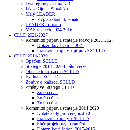
Dva regiony - jedna tvář
Jak se žije na Slovácku
Malý LEADER
Výpis aktualit k tématu
LEADER Tornádo
MAS v letech 2004-2016
CLLD 2021-2027
Komunitní příprava strategie rozvoje 2021-2027
Dotazníkové šetření 2021
Pracovní skupiny k přípravě SCLLD
CLLD 2014-2020
Opatření SCLLD
Strategie 2014-2020 finální verze
Obecné informace o SCLLD
Evaluace SCLLD
Zprávy o realizaci SCLLD
Změny ve Strategii CLLD
Změna č. 2
Změna č. 3
Změna č. 4
Komunitní příprava strategie 2014-2020
Kulaté stoly pro veřejnost 2013
Pracovní skupiny k SCLLD
Sběr projektových záměrů
Dotazníkové šetření 2015-2016