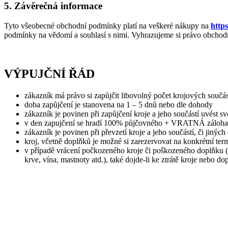
5. Závěreč
ná informace
Tyto všeobecné obchodní podmínky platí na veškeré nákupy na
http
podmínky na vědomí a souhlasí s nimi. Vyhrazujeme si právo obcho
VÝPUJČNÍ ŘÁD
zákazník má právo si zapůjčit libovolný počet krojových součá
doba zapůjčení je stanovena na 1 – 5 dnů nebo dle dohody
zákazník je povinen při zapůjčení kroje a jeho součástí uvést sv
v den zapujčení se hradí 100% půjčovného + VRATNÁ záloha
zákazník je povinen při převzetí kroje a jeho součástí, či jin
kroj, včetně doplňků je možné si zarezervovat na konkrétní ter
v případě vrácení počkozeného kroje či poškozeného doplňku (vy
krve, vína, mastnoty atd.), také dojde-li ke ztrátě kroje nebo