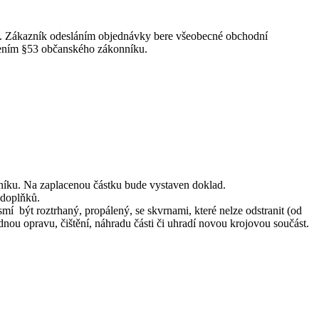
. Zákazník odesláním objednávky bere všeobecné obchodní
vením §53 občanského zákonníku.
ceníku. Na zaplacenou částku bude vystaven doklad.
 doplňků.
í být roztrhaný, propálený, se skvrnami, které nelze odstranit (od
dnou opravu, čištění, náhradu části či uhradí novou krojovou součást.