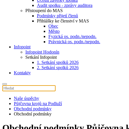
Účetní závěrky spolku
Audit spolku - zprávy auditora
Přistoupení do MAS
Podmínky přijetí členů
Přihlášky ke členství v MAS
Obec
Město
Fyzická os. podn./nepodn.
Právnická os. podn./nepodn.
Infopoint
Infopoint Hodonín
Setkání Infopoint
1. Setkání spolků 2026
2. Setkání spolků 2026
Kontakty
Naše úspěchy
Půjčovna krojů na Podluží
Obchodní podmínky
Obchodní podmínky
Obchodní podmínky Půjčovna k