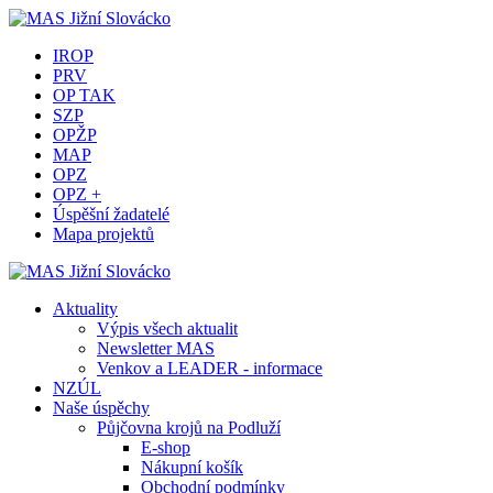
IROP
PRV
OP TAK
SZP
OPŽP
MAP
OPZ
OPZ +
Úspěšní žadatelé
Mapa projektů
Aktuality
Výpis všech aktualit
Newsletter MAS
Venkov a LEADER - informace
NZÚL
Naše úspěchy
Půjčovna krojů na Podluží
E-shop
Nákupní košík
Obchodní podmínky