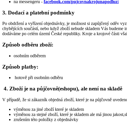
na messengeru -
facebook.com/pujcovnakrojunapodluz
i
3.
Dodací a platební podmínky
Po obdržení a vyřízení objednávky, je možnost si zapůjčený oděv vy
chybějících součástí, nebo když zboží nebude skladem Vás budeme in
dodáváme po celém území České republiky. Kroje a krojové části však
Způsob odběru zboží:
osobním odběrem
Způsob platby:
hotově při osobním odběru
4. Zboží je na půjčovně(eshopu), ale není na skladě
V případě, že si zákazník objedná zboží, které je na půjčovně uveden
výměnou za jiné zboží které je skladem
výměnou za stejné zboží, které je skladem ale má jinou jakost,s
zrušením této položky z objednávky