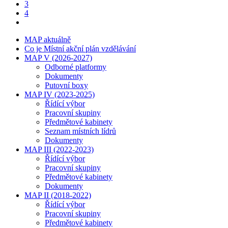
3
4
MAP aktuálně
Co je Místní akční plán vzdělávání
MAP V (2026-2027)
Odborné platformy
Dokumenty
Putovní boxy
MAP IV (2023-2025)
Řídící výbor
Pracovní skupiny
Předmětové kabinety
Seznam místních lídrů
Dokumenty
MAP III (2022-2023)
Řídící výbor
Pracovní skupiny
Předmětové kabinety
Dokumenty
MAP II (2018-2022)
Řídící výbor
Pracovní skupiny
Předmětové kabinety