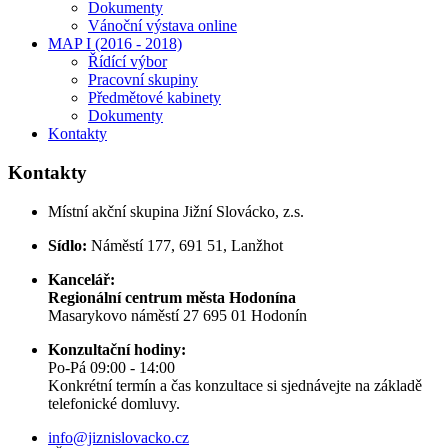
Dokumenty
Vánoční výstava online
MAP I (2016 - 2018)
Řídící výbor
Pracovní skupiny
Předmětové kabinety
Dokumenty
Kontakty
Kontakty
Místní akční skupina Jižní Slovácko, z.s.
Sídlo:
Náměstí 177, 691 51, Lanžhot
Kancelář:
Regionální centrum města Hodonína
Masarykovo náměstí 27 695 01 Hodonín
Konzultační hodiny:
Po-Pá 09:00 - 14:00
Konkrétní termín a čas konzultace si sjednávejte na základě
telefonické domluvy.
info@jiznislovacko.cz