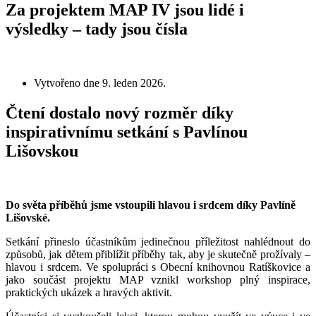
Za projektem MAP IV jsou lidé i
výsledky – tady jsou čísla
Vytvořeno dne
9. leden 2026
.
Čtení dostalo nový rozměr díky
inspirativnímu setkání s Pavlínou
Lišovskou
Do světa příběhů jsme vstoupili hlavou i srdcem díky Pavlíně
Lišovské.
Setkání přineslo účastníkům jedinečnou příležitost nahlédnout do
způsobů, jak dětem přiblížit příběhy tak, aby je skutečně prožívaly –
hlavou i srdcem. Ve spolupráci s Obecní knihovnou Ratíškovice a
jako součást projektu MAP vznikl workshop plný inspirace,
praktických ukázek a hravých aktivit.