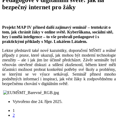
Pedagogové v digitálním světě: jak na
bezpečný internet pro žáky
Projekt MAP IV přinesl další zajímavý seminář – tentokrát o
tom, jak chránit žáky v online světě. Kyberšikana, sociální sítě,
hry i umělá inteligence – to vše probrali pedagogové i s
praktickými příklady s Mgr. Lukášem Látalem.
Lektor představil také nové kazuistiky, doporučení MŠMT a reálné
případy z praxe, které ukazují, jak mohou být moderní technologie
zneužity – ale i jak jim lze účinně předcházet. Závěr semináře byl
věnován otevřené diskuzi a sdílení zkušeností, během které měli
účastníci možnost probrat konkrétní potřeby své školy a problémy,
se kterými se ve výuce setkávají. Seminář přinesl mnoho
podnětných informací i inspiraci, jak vést žáky k zodpovědnému a
bezpečnému chování v digitálním světě.
Vytvořeno dne
24. říjen 2025
.
1
2