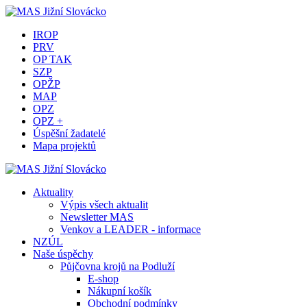
IROP
PRV
OP TAK
SZP
OPŽP
MAP
OPZ
OPZ +
Úspěšní žadatelé
Mapa projektů
Aktuality
Výpis všech aktualit
Newsletter MAS
Venkov a LEADER - informace
NZÚL
Naše úspěchy
Půjčovna krojů na Podluží
E-shop
Nákupní košík
Obchodní podmínky