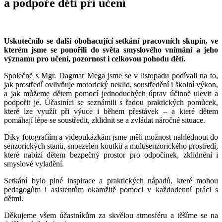
a podpoře dětí při učení
Uskutečnilo se další obohacující setkání pracovních skupin, ve
kterém jsme se ponořili do světa smyslového vnímání a jeho
významu pro učení, pozornost i celkovou pohodu dětí.
Společně s Mgr. Dagmar Mega jsme se v listopadu podívali na to,
jak prostředí ovlivňuje motorický neklid, soustředění i školní výkon,
a jak můžeme dětem pomocí jednoduchých úprav účinně ulevit a
podpořit je. Účastníci se seznámili s řadou praktických pomůcek,
které lze využít při výuce i během přestávek – a které dětem
pomáhají lépe se soustředit, zklidnit se a zvládat náročné situace.
Díky fotografiím a videoukázkám jsme měli možnost nahlédnout do
senzorických stanů, snoezelen koutků a multisenzorického prostředí,
které nabízí dětem bezpečný prostor pro odpočinek, zklidnění i
smyslové vyladění.
Setkání bylo plné inspirace a praktických nápadů, které mohou
pedagogům i asistentům okamžitě pomoci v každodenní práci s
dětmi.
Děkujeme všem účastníkům za skvělou atmosféru a těšíme se na