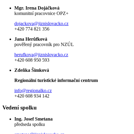
Mgr. Irena Dojáčková
komunitní pracovnice OPZ+
dojackova@jiznislovacko.cz
+420 774 821 356
Jana Herůfková
pověřený pracovník pro NZÚL
herufkova@jiznislovacko.cz
+420 608 950 593
Zdeňka Šimková
Regionální turistické informační centrum
info@regionalko.cz
+420 608 934 142
Vedení spolku
Ing. Josef Smetana
předseda spolku