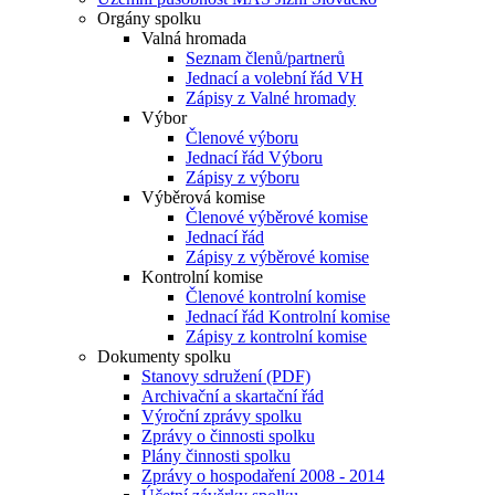
Orgány spolku
Valná hromada
Seznam členů/partnerů
Jednací a volební řád VH
Zápisy z Valné hromady
Výbor
Členové výboru
Jednací řád Výboru
Zápisy z výboru
Výběrová komise
Členové výběrové komise
Jednací řád
Zápisy z výběrové komise
Kontrolní komise
Členové kontrolní komise
Jednací řád Kontrolní komise
Zápisy z kontrolní komise
Dokumenty spolku
Stanovy sdružení (PDF)
Archivační a skartační řád
Výroční zprávy spolku
Zprávy o činnosti spolku
Plány činnosti spolku
Zprávy o hospodaření 2008 - 2014