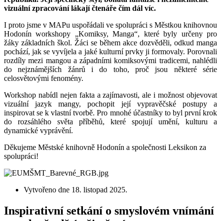
vizuální zpracování lákají čtenáře čím dál víc.
I proto jsme v MAPu uspořádali ve spolupráci s Městkou knihovnou
Hodonín workshopy „Komiksy, Manga“, které byly určeny pro
žáky základních škol. Žáci se během akce dozvěděli, odkud manga
pochází, jak se vyvíjela a jaké kulturní prvky ji formovaly. Porovnali
rozdíly mezi mangou a západními komiksovými tradicemi, nahlédli
do nejznámějších žánrů i do toho, proč jsou některé série
celosvětovými fenomény.
Workshop nabídl nejen fakta a zajímavosti, ale i možnost objevovat
vizuální jazyk mangy, pochopit její vypravěčské postupy a
inspirovat se k vlastní tvorbě. Pro mnohé účastníky to byl první krok
do rozsáhlého světa příběhů, které spojují umění, kulturu a
dynamické vyprávění.
Děkujeme Městské knihovně Hodonín a společnosti Leksikon za
spolupráci!
Vytvořeno dne
18. listopad 2025
.
Inspirativní setkání o smyslovém vnímání