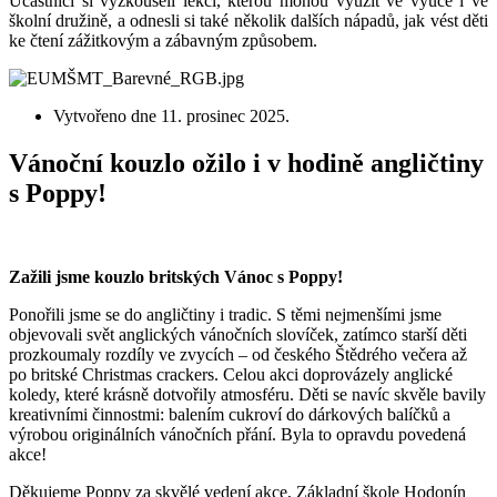
Účastníci si vyzkoušeli lekci, kterou mohou využít ve výuce i ve
školní družině, a odnesli si také několik dalších nápadů, jak vést děti
ke čtení zážitkovým a zábavným způsobem.
Vytvořeno dne
11. prosinec 2025
.
Vánoční kouzlo ožilo i v hodině angličtiny
s Poppy!
Zažili jsme kouzlo britských Vánoc s Poppy!
Ponořili jsme se do angličtiny i tradic. S těmi nejmenšími jsme
objevovali svět anglických vánočních slovíček, zatímco starší děti
prozkoumaly rozdíly ve zvycích – od českého Štědrého večera až
po britské Christmas crackers. Celou akci doprovázely anglické
koledy, které krásně dotvořily atmosféru. Děti se navíc skvěle bavily
kreativními činnostmi: balením cukroví do dárkových balíčků a
výrobou originálních vánočních přání. Byla to opravdu povedená
akce!
Děkujeme Poppy za skvělé vedení akce, Základní škole Hodonín