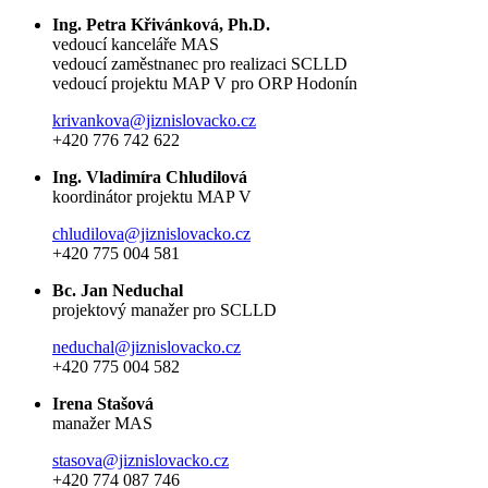
Ing. Petra Křivánková, Ph.D.
vedoucí kanceláře MAS
vedoucí zaměstnanec pro realizaci SCLLD
vedoucí projektu MAP V pro ORP Hodonín
krivankova@jiznislovacko.cz
+420 776 742 622
Ing. Vladimíra Chludilová
koordinátor projektu MAP V
chludilova@jiznislovacko.cz
+420 775 004 581
Bc. Jan Neduchal
projektový manažer pro SCLLD
neduchal@jiznislovacko.cz
+420 775 004 582
Irena Stašová
manažer MAS
stasova@jiznislovacko.cz
+420 774 087 746