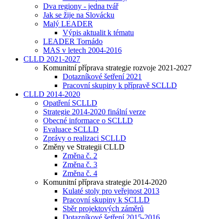
Dva regiony - jedna tvář
Jak se žije na Slovácku
Malý LEADER
Výpis aktualit k tématu
LEADER Tornádo
MAS v letech 2004-2016
CLLD 2021-2027
Komunitní příprava strategie rozvoje 2021-2027
Dotazníkové šetření 2021
Pracovní skupiny k přípravě SCLLD
CLLD 2014-2020
Opatření SCLLD
Strategie 2014-2020 finální verze
Obecné informace o SCLLD
Evaluace SCLLD
Zprávy o realizaci SCLLD
Změny ve Strategii CLLD
Změna č. 2
Změna č. 3
Změna č. 4
Komunitní příprava strategie 2014-2020
Kulaté stoly pro veřejnost 2013
Pracovní skupiny k SCLLD
Sběr projektových záměrů
Dotazníkové šetření 2015-2016