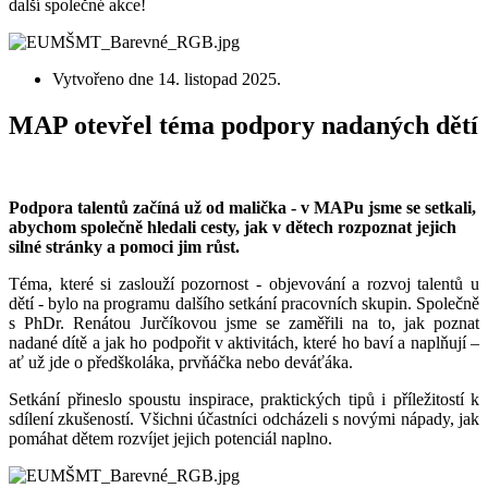
další společné akce!
Vytvořeno dne
14. listopad 2025
.
MAP otevřel téma podpory nadaných dětí
Podpora talentů začíná už od malička - v MAPu jsme se setkali,
abychom společně hledali cesty, jak v dětech rozpoznat jejich
silné stránky a pomoci jim růst.
Téma, které si zaslouží pozornost - objevování a rozvoj talentů u
dětí - bylo na programu dalšího setkání pracovních skupin. Společně
s PhDr. Renátou Jurčíkovou jsme se zaměřili na to, jak poznat
nadané dítě a jak ho podpořit v aktivitách, které ho baví a naplňují –
ať už jde o předškoláka, prvňáčka nebo deváťáka.
Setkání přineslo spoustu inspirace, praktických tipů i příležitostí k
sdílení zkušeností. Všichni účastníci odcházeli s novými nápady, jak
pomáhat dětem rozvíjet jejich potenciál naplno.