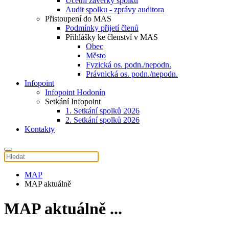
Účetní závěrky spolku
Audit spolku - zprávy auditora
Přistoupení do MAS
Podmínky přijetí členů
Přihlášky ke členství v MAS
Obec
Město
Fyzická os. podn./nepodn.
Právnická os. podn./nepodn.
Infopoint
Infopoint Hodonín
Setkání Infopoint
1. Setkání spolků 2026
2. Setkání spolků 2026
Kontakty
MAP
MAP aktuálně
MAP aktuálně ...