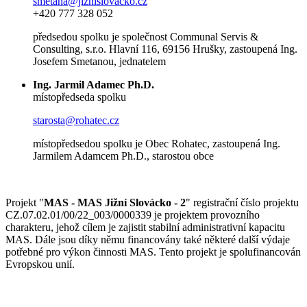
smetana@jiznislovacko.cz
+420 777 328 052
předsedou spolku je společnost Communal Servis &
Consulting, s.r.o. Hlavní 116, 69156 Hrušky, zastoupená Ing.
Josefem Smetanou, jednatelem
Ing. Jarmil Adamec Ph.D.
místopředseda spolku
starosta@rohatec.cz
místopředsedou spolku je Obec Rohatec, zastoupená Ing.
Jarmilem Adamcem Ph.D., starostou obce
Projekt "
MAS - MAS Jižní Slovácko - 2
" registrační číslo projektu
CZ.07.02.01/00/22_003/0000339 je projektem provozního
charakteru, jehož cílem je zajistit stabilní administrativní kapacitu
MAS. Dále jsou díky němu financovány také některé další výdaje
potřebné pro výkon činnosti MAS. Tento projekt je spolufinancován
Evropskou unií.