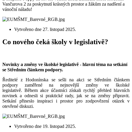
Vančurova 2 za poskytnutí krásných prostor a žákům za nadšení a
vánoční náladu!
Vytvořeno dne
27. listopad 2025
.
Co nového čeká školy v legislativě?
Novinky a změny ve školské legislativě - hlavní téma na setkání
se Středním článkem podpory.
Ředitelé z Hodonínska se sešli na akci se Středním článkem
podpory zaměřené na nejnovější změny ve školské
legislativě. Během akce účastníci získali rychlý přehled hlavních
novinek a odnesli si praktické rady, jak se na změny připravit.
Setkání přineslo inspiraci i prostor pro zodpovězení otázek v
otevřené diskuzi.
Vytvořeno dne
19. listopad 2025
.