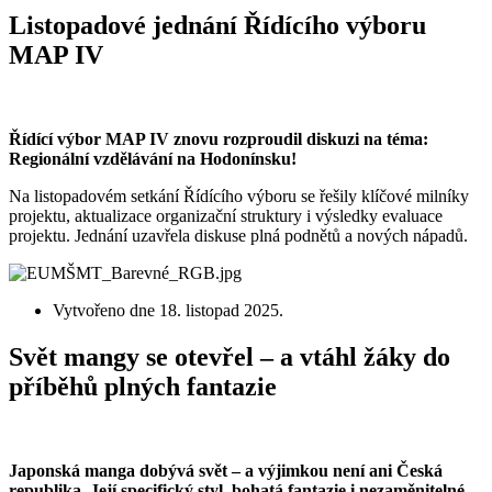
Listopadové jednání Řídícího výboru
MAP IV
Řídící výbor MAP IV znovu rozproudil diskuzi na téma:
Regionální vzdělávání na Hodonínsku!
Na listopadovém setkání Řídícího výboru se řešily klíčové milníky
projektu, aktualizace organizační struktury i výsledky evaluace
projektu. Jednání uzavřela diskuse plná podnětů a nových nápadů.
Vytvořeno dne
18. listopad 2025
.
Svět mangy se otevřel – a vtáhl žáky do
příběhů plných fantazie
Japonská manga dobývá svět – a výjimkou není ani Česká
republika. Její specifický styl, bohatá fantazie i nezaměnitelné