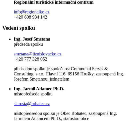
Regionální turistické informační centrum
info@regionalko.cz
+420 608 934 142
Vedení spolku
Ing. Josef Smetana
předseda spolku
smetana@jiznislovacko.cz
+420 777 328 052
předsedou spolku je společnost Communal Servis &
Consulting, s.r.o. Hlavní 116, 69156 Hrušky, zastoupená Ing.
Josefem Smetanou, jednatelem
Ing. Jarmil Adamec Ph.D.
místopředseda spolku
starosta@rohatec.cz
místopředsedou spolku je Obec Rohatec, zastoupená Ing.
Jarmilem Adamcem Ph.D., starostou obce