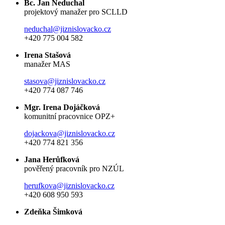
Bc. Jan Neduchal
projektový manažer pro SCLLD
neduchal@jiznislovacko.cz
+420 775 004 582
Irena Stašová
manažer MAS
stasova@jiznislovacko.cz
+420 774 087 746
Mgr. Irena Dojáčková
komunitní pracovnice OPZ+
dojackova@jiznislovacko.cz
+420 774 821 356
Jana Herůfková
pověřený pracovník pro NZÚL
herufkova@jiznislovacko.cz
+420 608 950 593
Zdeňka Šimková