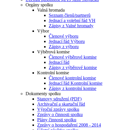
Orgány spolku
Valná hromada
Seznam členů/partnerů
Jednací a volební řád VH
Zápisy z Valné hromady
Výbor
Členové výboru
Jednací řád Výboru
Zápisy z výboru
Výběrová komise
Členové výběrové komise
Jednací řád
Zápisy z výběrové komise
Kontrolní komise
Členové kontrolní komise
Jednací řád Kontrolní komise
Zápisy z kontrolní komise
Dokumenty spolku
Stanovy sdružení (PDF)
Archivační a skartační řád
Výroční zprávy spolku
Zprávy o činnosti spolku
Plány činnosti spolku
Zprávy o hospodaření 2008 - 2014