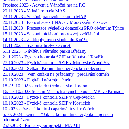
Prosinec 2023 - Advent a Vánoční hra na RC
29.11.2023 - Valná hromada MAS
23.11.2023 - Setkání pracovních skupin MAP
20.11.2023 - Konzultace s JINAG v Moravském Žižkově
15.11.2023 - Prezentace výsledků dotazníku PRO občanům Týnce
15.11.2023 - Setkání iniciátorů pro rozvoj vzdělávání
14.11.2023 - Za bioplynovou stanicí do Kněžic
11.11.2023 - Svatomartinské slavnosti
6.11.2023 - Návštěva větrného parku Břežany
2.11.2023 - Fyzická kontrola SZIF ve Vinařství Tesařík
27.10.2023 - Fyzická kontrola SZIF v Moravské Nové Vsi
25.10.2023 - Setkání Komunitní energetické společnosti
25.10.2023 - Vem knížku na prázdniny - předávání odměn
19.10.2023 - Digitální nástroje učitele
18.-19.10.2023 - Veletrh středních škol Hodonín
16.-17.10.2023 Setkání Místních akčních skupin JMK ve Křtinách
10.10.2023 - Fyzická kontrola SZIF v Čejkovicích
10.10.2023 - Fyzická kontrola SZIF v Kosticích
10.2023 - Fyzická kontrola apartmánů v Hruškách
5.10. 2023 - seminář "Jak na komunitní energetiku a posílení
odolnosti území"
25.9.2023 - Řídící výbor projektu MAP III