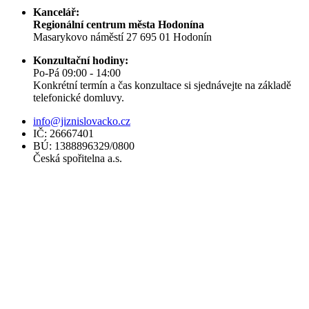
Kancelář:
Regionální centrum města Hodonína
Masarykovo náměstí 27 695 01 Hodonín
Konzultační hodiny:
Po-Pá 09:00 - 14:00
Konkrétní termín a čas konzultace si sjednávejte na základě
telefonické domluvy.
info@jiznislovacko.cz
IČ: 26667401
BÚ: 1388896329/0800
Česká spořitelna a.s.