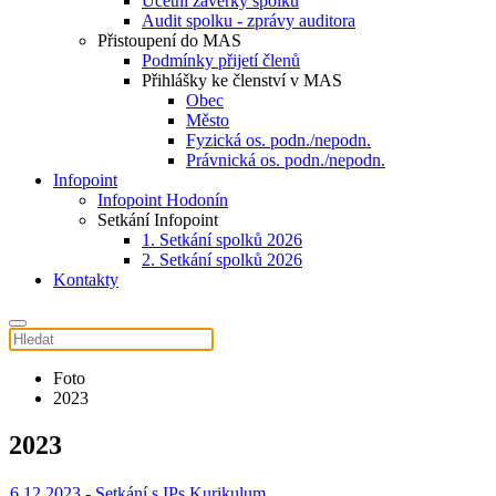
Účetní závěrky spolku
Audit spolku - zprávy auditora
Přistoupení do MAS
Podmínky přijetí členů
Přihlášky ke členství v MAS
Obec
Město
Fyzická os. podn./nepodn.
Právnická os. podn./nepodn.
Infopoint
Infopoint Hodonín
Setkání Infopoint
1. Setkání spolků 2026
2. Setkání spolků 2026
Kontakty
Foto
2023
2023
6.12.2023 - Setkání s IPs Kurikulum