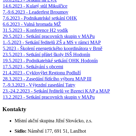
14.6.2023 - Kulatý stůl Mikulčice
7.-9.6.2023 - Leaderfest Broumov
7.6.2023 - Podnikatelské setkání OHK
6.6.2023 - Valná hromada MŽ
31.5.2023 - Konference H2 vodík
29.5.2023 - Setkání pracovních skupin v MAPu
1.-5.2023 - Setkání ředitelů ZŠ a MS v rámci MAP
5.2023 - Školení energetického koordinátora v Brně
23.5.2023 - Setkání přátel školy ISŠ Hodonín
19.5.2023 - Podnikatelské setkání OHK Hodonín
17.5.2023 - Setkávání s obcemi
21.4.2023 - Cyklovýlet Regionu Podluží
28.3.2023 - Zasedání řídícího výboru MAP III
7.-9.3.2023 - Výjezdní zasedání Tatry
23.-24.2.2023 - Setkání ředitelů ve Bzenci KAP a MAP
13.2.2023 - Setkání pracovních skupin v MAPu
Kontakty
Místní akční skupina Jižní Slovácko, z.s.
Sídlo:
Náměstí 177, 691 51, Lanžhot