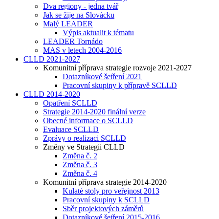
Dva regiony - jedna tvář
Jak se žije na Slovácku
Malý LEADER
Výpis aktualit k tématu
LEADER Tornádo
MAS v letech 2004-2016
CLLD 2021-2027
Komunitní příprava strategie rozvoje 2021-2027
Dotazníkové šetření 2021
Pracovní skupiny k přípravě SCLLD
CLLD 2014-2020
Opatření SCLLD
Strategie 2014-2020 finální verze
Obecné informace o SCLLD
Evaluace SCLLD
Zprávy o realizaci SCLLD
Změny ve Strategii CLLD
Změna č. 2
Změna č. 3
Změna č. 4
Komunitní příprava strategie 2014-2020
Kulaté stoly pro veřejnost 2013
Pracovní skupiny k SCLLD
Sběr projektových záměrů
Dotazníkové šetření 2015-2016