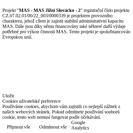
Projekt "
MAS - MAS Jižní Slovácko - 2
" registrační číslo projektu
CZ.07.02.01/00/22_003/0000339 je projektem provozního
charakteru, jehož cílem je zajistit stabilní administrativní kapacitu
MAS. Dále jsou díky němu financovány také některé další výdaje
potřebné pro výkon činnosti MAS. Tento projekt je spolufinancován
Evropskou unií.
© Jižní Slovácko
vytvořil
www.pixelhouse.cz
Uložit
Cookies uživatelské preference
Používáme cookies, abychom vám zajistili co nejlepší zážitek z
našich webových stránek. Pokud odmítnete používání souborů
cookie, tento web nemusí fungovat podle očekávání.
Google
Přijmout vše
Odmítnout vše
Více informací
Analytics