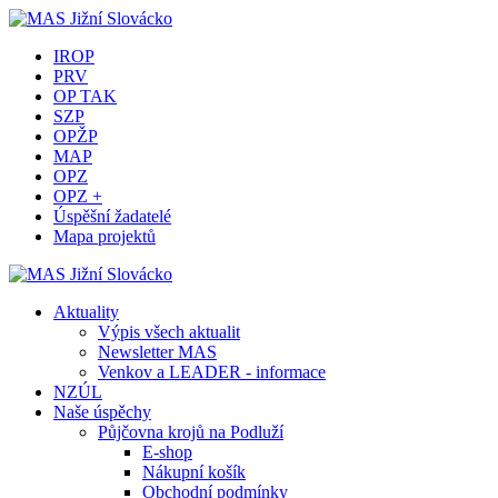
IROP
PRV
OP TAK
SZP
OPŽP
MAP
OPZ
OPZ +
Úspěšní žadatelé
Mapa projektů
Aktuality
Výpis všech aktualit
Newsletter MAS
Venkov a LEADER - informace
NZÚL
Naše úspěchy
Půjčovna krojů na Podluží
E-shop
Nákupní košík
Obchodní podmínky