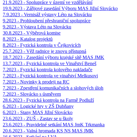
21.9.2023 - Spolupráce v území ve vzdělávání
19.9.2023 - Zářijové zasedání Výboru MAS Jižní Slovácko
7.9.2023 - Vernisáž výstavy Léto na Slovácku
9.2023 - Prohloubení přeshraniční spolupráce
9.2023 - Výstava Léto na Slovácku
30.8.2023 - Výběrová komise
8.2023 - Katalog projektů
8.2023 - Fyzická kontrola v Čejkovicích
25.7.2023 - Věž radnice je znovu přístupná
18.7.2023 - Zasedání výboru krajské sítě MAS JMK
13.7.2023 - Fyzická kontrola ve Vinařství Beneš
7.2023 - Fyzická kontrola kolového nakladače
7.2023 - Fyzická kontrola ve vinařství Melkusovi
7.2023 - Novinky k prodeji na RC
7.2023 - Zpestření komunikačních a slohových úloh
7.2023 - Slovácko s úsměvem
28.6.2023 - Fyzická kontrola na Farmě Podluží
6.2023 - Logické hry v ZŠ Dubňany
6.2023 - Stany MAS Jižní Slovácko
23.6.2023 - ZUŠ - Zastav se u školy
23.6.2023 - Pravidelné setkání MAS JmK Trkmanka
20.6.2023 - Valná hromada KS NS MAS JMK
16.6.2023 - Setkání na LVA