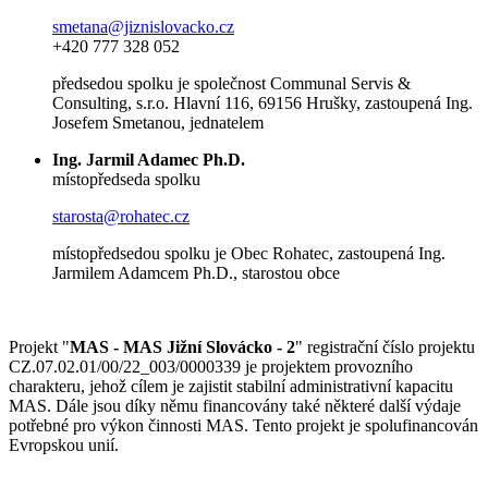
smetana@jiznislovacko.cz
+420 777 328 052
předsedou spolku je společnost Communal Servis &
Consulting, s.r.o. Hlavní 116, 69156 Hrušky, zastoupená Ing.
Josefem Smetanou, jednatelem
Ing. Jarmil Adamec Ph.D.
místopředseda spolku
starosta@rohatec.cz
místopředsedou spolku je Obec Rohatec, zastoupená Ing.
Jarmilem Adamcem Ph.D., starostou obce
Projekt "
MAS - MAS Jižní Slovácko - 2
" registrační číslo projektu
CZ.07.02.01/00/22_003/0000339 je projektem provozního
charakteru, jehož cílem je zajistit stabilní administrativní kapacitu
MAS. Dále jsou díky němu financovány také některé další výdaje
potřebné pro výkon činnosti MAS. Tento projekt je spolufinancován
Evropskou unií.