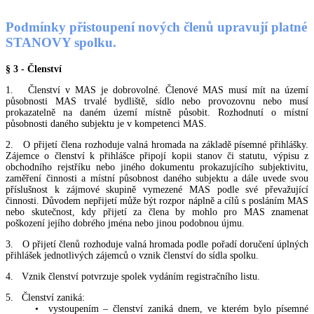
Podmínky přistoupení nových členů upravují platné
STANOVY spolku.
§ 3 - Členství
1. Členství v MAS je dobrovolné. Členové MAS musí mít na území
působnosti MAS trvalé bydliště, sídlo nebo provozovnu nebo musí
prokazatelně na daném území místně působit. Rozhodnutí o místní
působnosti daného subjektu je v kompetenci MAS.
2. O přijetí člena rozhoduje valná hromada na základě písemné přihlášky.
Zájemce o členství k přihlášce připojí kopii stanov či statutu, výpisu z
obchodního rejstříku nebo jiného dokumentu prokazujícího subjektivitu,
zaměření činnosti a místní působnost daného subjektu a dále uvede svou
příslušnost k zájmové skupině vymezené MAS podle své převažující
činnosti. Důvodem nepřijetí může být rozpor náplně a cílů s posláním MAS
nebo skutečnost, kdy přijetí za člena by mohlo pro MAS znamenat
poškození jejího dobrého jména nebo jinou podobnou újmu.
3. O přijetí členů rozhoduje valná hromada podle pořadí doručení úplných
přihlášek jednotlivých zájemců o vznik členství do sídla spolku.
4. Vznik členství potvrzuje spolek vydáním registračního listu.
5. Členství zaniká:
• vystoupením – členství zaniká dnem, ve kterém bylo písemné