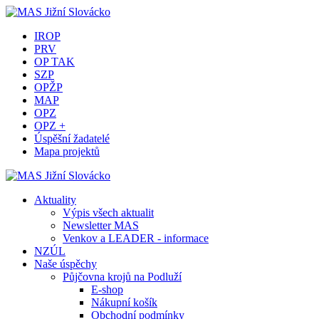
IROP
PRV
OP TAK
SZP
OPŽP
MAP
OPZ
OPZ +
Úspěšní žadatelé
Mapa projektů
Aktuality
Výpis všech aktualit
Newsletter MAS
Venkov a LEADER - informace
NZÚL
Naše úspěchy
Půjčovna krojů na Podluží
E-shop
Nákupní košík
Obchodní podmínky