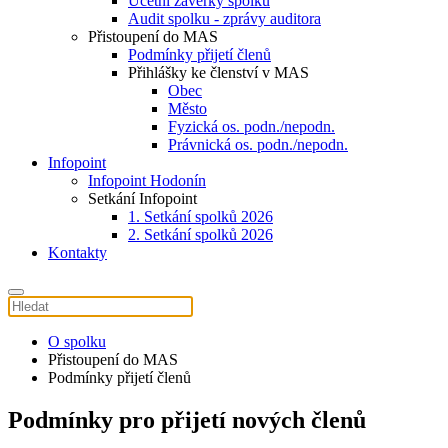
Účetní závěrky spolku
Audit spolku - zprávy auditora
Přistoupení do MAS
Podmínky přijetí členů
Přihlášky ke členství v MAS
Obec
Město
Fyzická os. podn./nepodn.
Právnická os. podn./nepodn.
Infopoint
Infopoint Hodonín
Setkání Infopoint
1. Setkání spolků 2026
2. Setkání spolků 2026
Kontakty
O spolku
Přistoupení do MAS
Podmínky přijetí členů
Podmínky pro přijetí nových členů