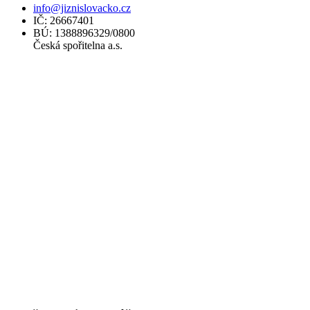
info@jiznislovacko.cz
IČ: 26667401
BÚ: 1388896329/0800
Česká spořitelna a.s.