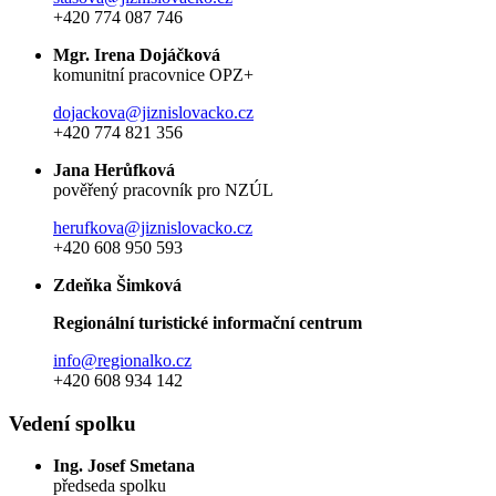
+420 774 087 746
Mgr. Irena Dojáčková
komunitní pracovnice OPZ+
dojackova@jiznislovacko.cz
+420 774 821 356
Jana Herůfková
pověřený pracovník pro NZÚL
herufkova@jiznislovacko.cz
+420 608 950 593
Zdeňka Šimková
Regionální turistické informační centrum
info@regionalko.cz
+420 608 934 142
Vedení spolku
Ing. Josef Smetana
předseda spolku