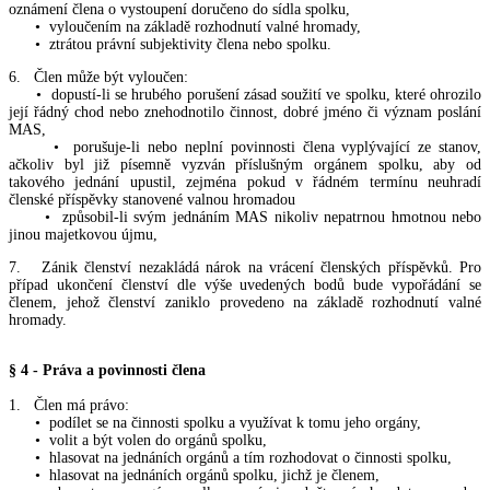
oznámení člena o vystoupení doručeno do sídla spolku,
• vyloučením na základě rozhodnutí valné hromady,
• ztrátou právní subjektivity člena nebo spolku.
6. Člen může být vyloučen:
• dopustí-li se hrubého porušení zásad soužití ve spolku, které ohrozilo
její řádný chod nebo znehodnotilo činnost, dobré jméno či význam poslání
MAS,
• porušuje-li nebo neplní povinnosti člena vyplývající ze stanov,
ačkoliv byl již písemně vyzván příslušným orgánem spolku, aby od
takového jednání upustil, zejména pokud v řádném termínu neuhradí
členské příspěvky stanovené valnou hromadou
• způsobil-li svým jednáním MAS nikoliv nepatrnou hmotnou nebo
jinou majetkovou újmu,
7. Zánik členství nezakládá nárok na vrácení členských příspěvků. Pro
případ ukončení členství dle výše uvedených bodů bude vypořádání se
členem, jehož členství zaniklo provedeno na základě rozhodnutí valné
hromady.
§ 4 - Práva a povinnosti člena
1. Člen má právo:
• podílet se na činnosti spolku a využívat k tomu jeho orgány,
• volit a být volen do orgánů spolku,
• hlasovat na jednáních orgánů a tím rozhodovat o činnosti spolku,
• hlasovat na jednáních orgánů spolku, jichž je členem,