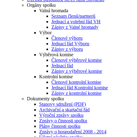
Orgány spolku
Valná hromada
Seznam členů/partnerů
Jednací a volební řád VH
Zápisy z Valné hromady
Výbor
Členové výboru
Jednací řád Výboru
Zápisy z výboru
Výběrová komise
Členové výběrové komise
Jednací řád
Zápisy z výběrové komise
Kontrolní komise
Členové kontrolní komise
Jednací řád Kontrolní komise
Zápisy z kontrolní komise
Dokumenty spolku
Stanovy sdružení (PDF)
Archivační a skartační řád
Výroční zprávy spolku
Zprávy o činnosti spolku
Plány činnosti spolku
Zprávy o hospodaření 2008 - 2014