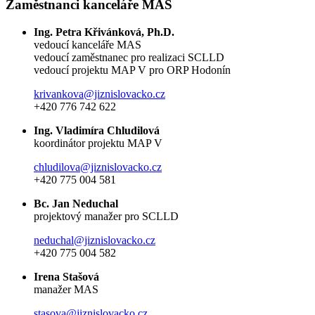
Zaměstnanci kanceláře MAS
Ing. Petra Křivánková, Ph.D.
vedoucí kanceláře MAS
vedoucí zaměstnanec pro realizaci SCLLD
vedoucí projektu MAP V pro ORP Hodonín
krivankova@jiznislovacko.cz
+420 776 742 622
Ing. Vladimíra Chludilová
koordinátor projektu MAP V
chludilova@jiznislovacko.cz
+420 775 004 581
Bc. Jan Neduchal
projektový manažer pro SCLLD
neduchal@jiznislovacko.cz
+420 775 004 582
Irena Stašová
manažer MAS
stasova@jiznislovacko.cz