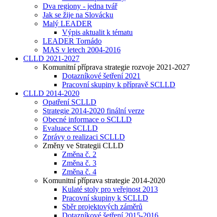
Dva regiony - jedna tvář
Jak se žije na Slovácku
Malý LEADER
Výpis aktualit k tématu
LEADER Tornádo
MAS v letech 2004-2016
CLLD 2021-2027
Komunitní příprava strategie rozvoje 2021-2027
Dotazníkové šetření 2021
Pracovní skupiny k přípravě SCLLD
CLLD 2014-2020
Opatření SCLLD
Strategie 2014-2020 finální verze
Obecné informace o SCLLD
Evaluace SCLLD
Zprávy o realizaci SCLLD
Změny ve Strategii CLLD
Změna č. 2
Změna č. 3
Změna č. 4
Komunitní příprava strategie 2014-2020
Kulaté stoly pro veřejnost 2013
Pracovní skupiny k SCLLD
Sběr projektových záměrů
Dotazníkové šetření 2015-2016