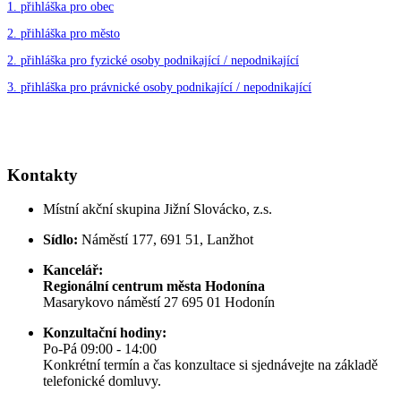
1. přihláška pro obec
2. přihláška pro město
2. přihláška pro fyzické osoby podnikající / nepodnikající
3. přihláška pro právnické osoby podnikající / nepodnikající
Kontakty
Místní akční skupina Jižní Slovácko, z.s.
Sídlo:
Náměstí 177, 691 51, Lanžhot
Kancelář:
Regionální centrum města Hodonína
Masarykovo náměstí 27 695 01 Hodonín
Konzultační hodiny:
Po-Pá 09:00 - 14:00
Konkrétní termín a čas konzultace si sjednávejte na základě
telefonické domluvy.