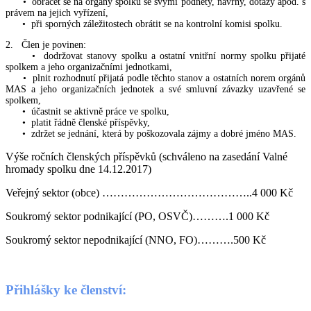
• obracet se na orgány spolku se svými podněty, návrhy, dotazy apod. s
právem na jejich vyřízení,
• při sporných záležitostech obrátit se na kontrolní komisi spolku.
2. Člen je povinen:
• dodržovat stanovy spolku a ostatní vnitřní normy spolku přijaté
spolkem a jeho organizačními jednotkami,
• plnit rozhodnutí přijatá podle těchto stanov a ostatních norem orgánů
MAS a jeho organizačních jednotek a své smluvní závazky uzavřené se
spolkem,
• účastnit se aktivně práce ve spolku,
• platit řádně členské příspěvky,
• zdržet se jednání, která by poškozovala zájmy a dobré jméno MAS.
Výše ročních členských příspěvků (schváleno na zasedání Valné
hromady spolku dne 14.12.2017)
Veřejný sektor (obce) …………………………………..4 000 Kč
Soukromý sektor podnikající (PO, OSVČ)……….1 000 Kč
Soukromý sektor nepodnikající (NNO, FO)……….500 Kč
Přihlášky ke členství: