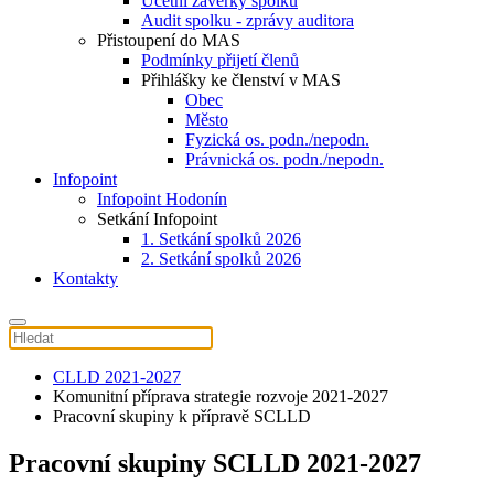
Účetní závěrky spolku
Audit spolku - zprávy auditora
Přistoupení do MAS
Podmínky přijetí členů
Přihlášky ke členství v MAS
Obec
Město
Fyzická os. podn./nepodn.
Právnická os. podn./nepodn.
Infopoint
Infopoint Hodonín
Setkání Infopoint
1. Setkání spolků 2026
2. Setkání spolků 2026
Kontakty
CLLD 2021-2027
Komunitní příprava strategie rozvoje 2021-2027
Pracovní skupiny k přípravě SCLLD
Pracovní skupiny SCLLD 2021-2027