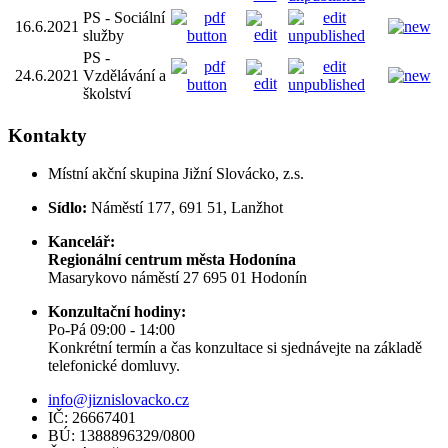
PS - Sociální
16.6.2021
služby
PS -
24.6.2021
Vzdělávání a
školství
Kontakty
Místní akční skupina Jižní Slovácko, z.s.
Sídlo:
Náměstí 177, 691 51, Lanžhot
Kancelář:
Regionální centrum města Hodonína
Masarykovo náměstí 27 695 01 Hodonín
Konzultační hodiny:
Po-Pá 09:00 - 14:00
Konkrétní termín a čas konzultace si sjednávejte na základě
telefonické domluvy.
info@jiznislovacko.cz
IČ: 26667401
BÚ: 1388896329/0800