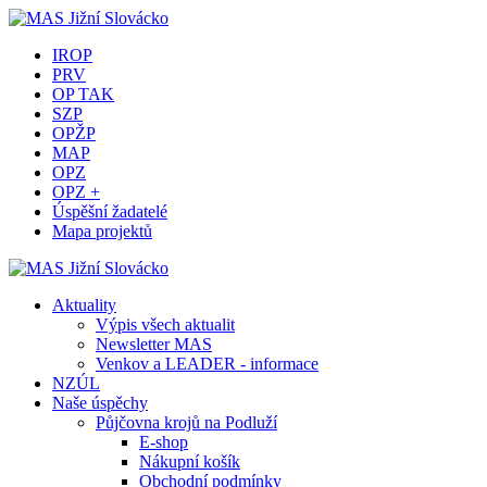
IROP
PRV
OP TAK
SZP
OPŽP
MAP
OPZ
OPZ +
Úspěšní žadatelé
Mapa projektů
Aktuality
Výpis všech aktualit
Newsletter MAS
Venkov a LEADER - informace
NZÚL
Naše úspěchy
Půjčovna krojů na Podluží
E-shop
Nákupní košík
Obchodní podmínky