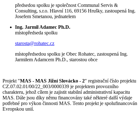
předsedou spolku je společnost Communal Servis &
Consulting, s.r.o. Hlavní 116, 69156 Hrušky, zastoupená Ing.
Josefem Smetanou, jednatelem
Ing. Jarmil Adamec Ph.D.
místopředseda spolku
starosta@rohatec.cz
místopředsedou spolku je Obec Rohatec, zastoupená Ing.
Jarmilem Adamcem Ph.D., starostou obce
Projekt "
MAS - MAS Jižní Slovácko - 2
" registrační číslo projektu
CZ.07.02.01/00/22_003/0000339 je projektem provozního
charakteru, jehož cílem je zajistit stabilní administrativní kapacitu
MAS. Dále jsou díky němu financovány také některé další výdaje
potřebné pro výkon činnosti MAS. Tento projekt je spolufinancován
Evropskou unií.