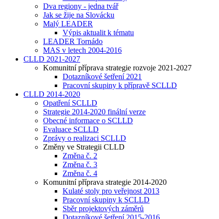
Dva regiony - jedna tvář
Jak se žije na Slovácku
Malý LEADER
Výpis aktualit k tématu
LEADER Tornádo
MAS v letech 2004-2016
CLLD 2021-2027
Komunitní příprava strategie rozvoje 2021-2027
Dotazníkové šetření 2021
Pracovní skupiny k přípravě SCLLD
CLLD 2014-2020
Opatření SCLLD
Strategie 2014-2020 finální verze
Obecné informace o SCLLD
Evaluace SCLLD
Zprávy o realizaci SCLLD
Změny ve Strategii CLLD
Změna č. 2
Změna č. 3
Změna č. 4
Komunitní příprava strategie 2014-2020
Kulaté stoly pro veřejnost 2013
Pracovní skupiny k SCLLD
Sběr projektových záměrů
Dotazníkové šetření 2015-2016