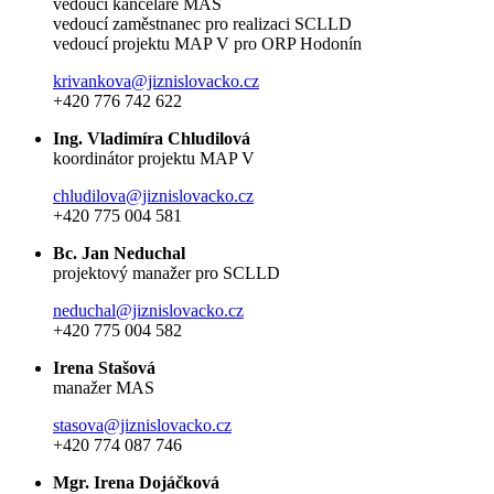
vedoucí kanceláře MAS
vedoucí zaměstnanec pro realizaci SCLLD
vedoucí projektu MAP V pro ORP Hodonín
krivankova@jiznislovacko.cz
+420 776 742 622
Ing. Vladimíra Chludilová
koordinátor projektu MAP V
chludilova@jiznislovacko.cz
+420 775 004 581
Bc. Jan Neduchal
projektový manažer pro SCLLD
neduchal@jiznislovacko.cz
+420 775 004 582
Irena Stašová
manažer MAS
stasova@jiznislovacko.cz
+420 774 087 746
Mgr. Irena Dojáčková