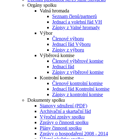
Orgány spolku
Valná hromada
Seznam členů/partnerů
Jednací a volební řád VH
Zápisy z Valné hromady
Výbor
Členové výboru
Jednací řád Výboru
Zápisy z výboru
Výběrová komise
Členové výběrové komise
Jednací řád
Zápisy z výběrové komise
Kontrolní komise
Členové kontrolní komise
Jednací řád Kontrolní komise
Zápisy z kontrolní komise
Dokumenty spolku
Stanovy sdružení (PDF)
Archivační a skartační řád
Výroční zprávy spolku
Zprávy o činnosti spolku
Plány činnosti spolku
Zprávy o hospodaření 2008 - 2014