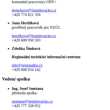
komunitní pracovnice OPZ+
dojackova@jiznislovacko.cz
+420 774 821 356
Jana Herůfková
pověřený pracovník pro NZÚL
herufkova@jiznislovacko.cz
+420 608 950 593
Zdeňka Šimková
Regionální turistické informační centrum
info@regionalko.cz
+420 608 934 142
Vedení spolku
Ing. Josef Smetana
předseda spolku
smetana@jiznislovacko.cz
+420 777 328 052