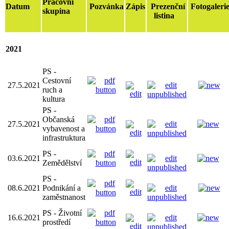
Pracovní
Datum
Pozvánka
Zápis
Prezenční
Fotogaleri
skupina
listina
2021
PS -
Cestovní
27.5.2021
ruch a
kultura
PS -
Občanská
27.5.2021
vybavenost a
infrastruktura
PS -
03.6.2021
Zemědělství
PS -
08.6.2021
Podnikání a
zaměstnanost
PS - Životní
16.6.2021
prostředí