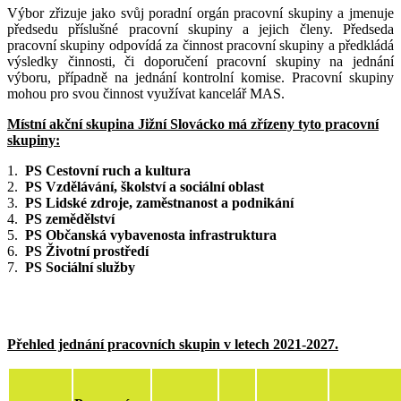
Výbor zřizuje jako svůj poradní orgán pracovní skupiny a jmenuje
předsedu příslušné pracovní skupiny a jejich členy. Předseda
pracovní skupiny odpovídá za činnost pracovní skupiny a předkládá
výsledky činnosti, či doporučení pracovní skupiny na jednání
výboru, případně na jednání kontrolní komise. Pracovní skupiny
mohou pro svou činnost využívat kancelář MAS.
Místní akční skupina Jižní Slovácko má zřízeny tyto pracovní
skupiny:
1.
PS Cestovní ruch a kultura
2.
PS Vzdělávání, školství a sociální oblast
3.
PS Lidské zdroje, zaměstnanost a podnikání
4.
PS zemědělství
5.
PS Občanská vybavenosta infrastruktura
6.
PS Životní prostředí
7.
PS Sociální služby
Přehled jednání pracovních skupin v letech 2021-2027.