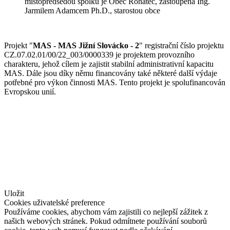
místopředsedou spolku je Obec Rohatec, zastoupená Ing.
Jarmilem Adamcem Ph.D., starostou obce
Projekt "
MAS - MAS Jižní Slovácko - 2
" registrační číslo projektu
CZ.07.02.01/00/22_003/0000339 je projektem provozního
charakteru, jehož cílem je zajistit stabilní administrativní kapacitu
MAS. Dále jsou díky němu financovány také některé další výdaje
potřebné pro výkon činnosti MAS. Tento projekt je spolufinancován
Evropskou unií.
© Jižní Slovácko
vytvořil
www.pixelhouse.cz
Uložit
Cookies uživatelské preference
Používáme cookies, abychom vám zajistili co nejlepší zážitek z
našich webových stránek. Pokud odmítnete používání souborů