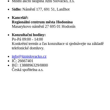
Místní akční skupina Jižní Slovácko, z.s.
Sídlo:
Náměstí 177, 691 51, Lanžhot
Kancelář:
Regionální centrum města Hodonína
Masarykovo náměstí 27 695 01 Hodonín
Konzultační hodiny:
Po-Pá 09:00 - 14:00
Konkrétní termín a čas konzultace si sjednávejte na základě
telefonické domluvy.
info@jiznislovacko.cz
IČ: 26667401
BÚ: 1388896329/0800
Česká spořitelna a.s.