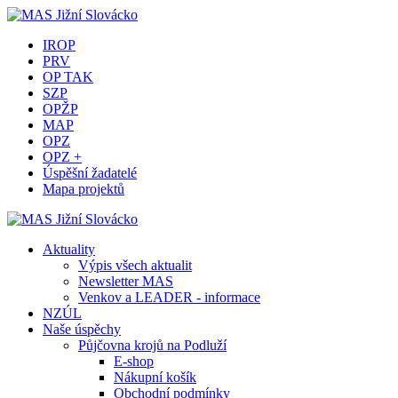
IROP
PRV
OP TAK
SZP
OPŽP
MAP
OPZ
OPZ +
Úspěšní žadatelé
Mapa projektů
Aktuality
Výpis všech aktualit
Newsletter MAS
Venkov a LEADER - informace
NZÚL
Naše úspěchy
Půjčovna krojů na Podluží
E-shop
Nákupní košík
Obchodní podmínky