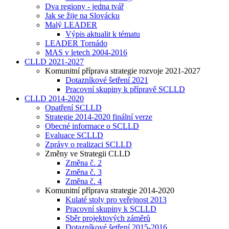
Dva regiony - jedna tvář
Jak se žije na Slovácku
Malý LEADER
Výpis aktualit k tématu
LEADER Tornádo
MAS v letech 2004-2016
CLLD 2021-2027
Komunitní příprava strategie rozvoje 2021-2027
Dotazníkové šetření 2021
Pracovní skupiny k přípravě SCLLD
CLLD 2014-2020
Opatření SCLLD
Strategie 2014-2020 finální verze
Obecné informace o SCLLD
Evaluace SCLLD
Zprávy o realizaci SCLLD
Změny ve Strategii CLLD
Změna č. 2
Změna č. 3
Změna č. 4
Komunitní příprava strategie 2014-2020
Kulaté stoly pro veřejnost 2013
Pracovní skupiny k SCLLD
Sběr projektových záměrů
Dotazníkové šetření 2015-2016