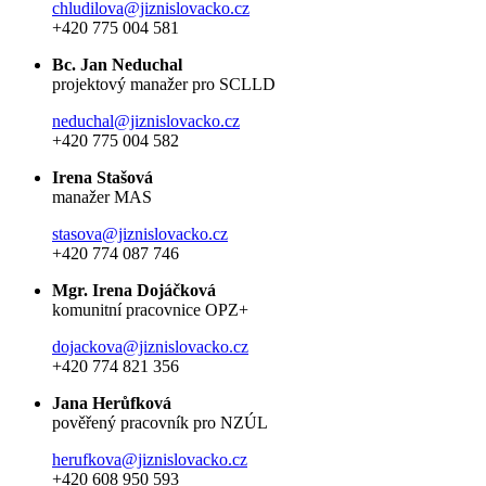
chludilova@jiznislovacko.cz
+420 775 004 581
Bc. Jan Neduchal
projektový manažer pro SCLLD
neduchal@jiznislovacko.cz
+420 775 004 582
Irena Stašová
manažer MAS
stasova@jiznislovacko.cz
+420 774 087 746
Mgr. Irena Dojáčková
komunitní pracovnice OPZ+
dojackova@jiznislovacko.cz
+420 774 821 356
Jana Herůfková
pověřený pracovník pro NZÚL
herufkova@jiznislovacko.cz
+420 608 950 593