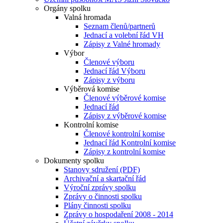
Orgány spolku
Valná hromada
Seznam členů/partnerů
Jednací a volební řád VH
Zápisy z Valné hromady
Výbor
Členové výboru
Jednací řád Výboru
Zápisy z výboru
Výběrová komise
Členové výběrové komise
Jednací řád
Zápisy z výběrové komise
Kontrolní komise
Členové kontrolní komise
Jednací řád Kontrolní komise
Zápisy z kontrolní komise
Dokumenty spolku
Stanovy sdružení (PDF)
Archivační a skartační řád
Výroční zprávy spolku
Zprávy o činnosti spolku
Plány činnosti spolku
Zprávy o hospodaření 2008 - 2014