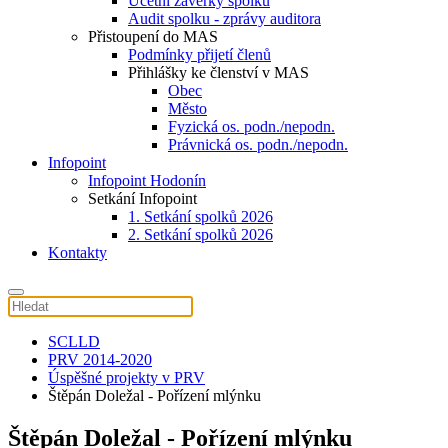
Účetní závěrky spolku
Audit spolku - zprávy auditora
Přistoupení do MAS
Podmínky přijetí členů
Přihlášky ke členství v MAS
Obec
Město
Fyzická os. podn./nepodn.
Právnická os. podn./nepodn.
Infopoint
Infopoint Hodonín
Setkání Infopoint
1. Setkání spolků 2026
2. Setkání spolků 2026
Kontakty
SCLLD
PRV 2014-2020
Úspěšné projekty v PRV
Štěpán Doležal - Pořízení mlýnku
Štěpán Doležal - Pořízení mlýnku