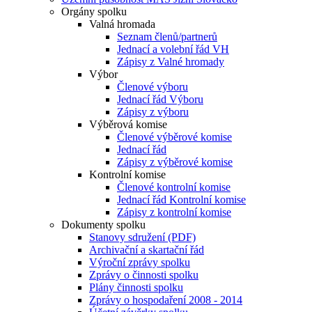
Orgány spolku
Valná hromada
Seznam členů/partnerů
Jednací a volební řád VH
Zápisy z Valné hromady
Výbor
Členové výboru
Jednací řád Výboru
Zápisy z výboru
Výběrová komise
Členové výběrové komise
Jednací řád
Zápisy z výběrové komise
Kontrolní komise
Členové kontrolní komise
Jednací řád Kontrolní komise
Zápisy z kontrolní komise
Dokumenty spolku
Stanovy sdružení (PDF)
Archivační a skartační řád
Výroční zprávy spolku
Zprávy o činnosti spolku
Plány činnosti spolku
Zprávy o hospodaření 2008 - 2014