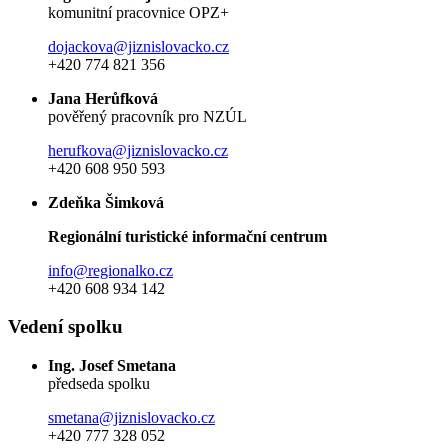
komunitní pracovnice OPZ+
dojackova@jiznislovacko.cz
+420 774 821 356
Jana Herůfková
pověřený pracovník pro NZÚL
herufkova@jiznislovacko.cz
+420 608 950 593
Zdeňka Šimková
Regionální turistické informační centrum
info@regionalko.cz
+420 608 934 142
Vedení spolku
Ing. Josef Smetana
předseda spolku
smetana@jiznislovacko.cz
+420 777 328 052