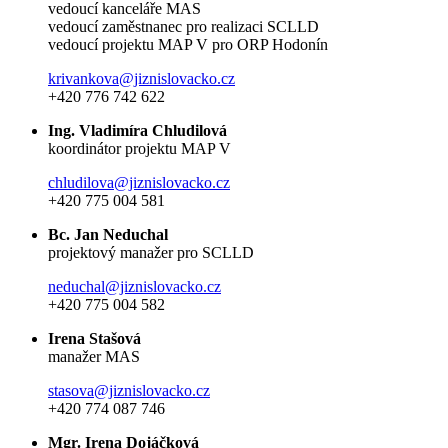
vedoucí kanceláře MAS
vedoucí zaměstnanec pro realizaci SCLLD
vedoucí projektu MAP V pro ORP Hodonín
krivankova@jiznislovacko.cz
+420 776 742 622
Ing. Vladimíra Chludilová
koordinátor projektu MAP V
chludilova@jiznislovacko.cz
+420 775 004 581
Bc. Jan Neduchal
projektový manažer pro SCLLD
neduchal@jiznislovacko.cz
+420 775 004 582
Irena Stašová
manažer MAS
stasova@jiznislovacko.cz
+420 774 087 746
Mgr. Irena Dojáčková