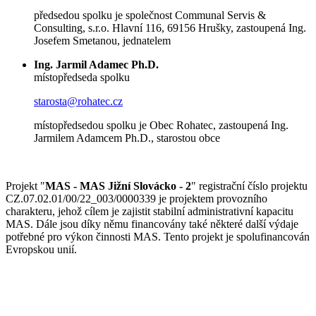
předsedou spolku je společnost Communal Servis &
Consulting, s.r.o. Hlavní 116, 69156 Hrušky, zastoupená Ing.
Josefem Smetanou, jednatelem
Ing. Jarmil Adamec Ph.D.
místopředseda spolku
starosta@rohatec.cz
místopředsedou spolku je Obec Rohatec, zastoupená Ing.
Jarmilem Adamcem Ph.D., starostou obce
Projekt "
MAS - MAS Jižní Slovácko - 2
" registrační číslo projektu
CZ.07.02.01/00/22_003/0000339 je projektem provozního
charakteru, jehož cílem je zajistit stabilní administrativní kapacitu
MAS. Dále jsou díky němu financovány také některé další výdaje
potřebné pro výkon činnosti MAS. Tento projekt je spolufinancován
Evropskou unií.