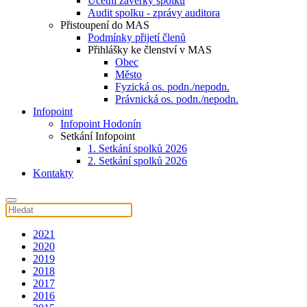
Účetní závěrky spolku
Audit spolku - zprávy auditora
Přistoupení do MAS
Podmínky přijetí členů
Přihlášky ke členství v MAS
Obec
Město
Fyzická os. podn./nepodn.
Právnická os. podn./nepodn.
Infopoint
Infopoint Hodonín
Setkání Infopoint
1. Setkání spolků 2026
2. Setkání spolků 2026
Kontakty
2021
2020
2019
2018
2017
2016