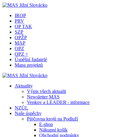
IROP
PRV
OP TAK
SZP
OPŽP
MAP
OPZ
OPZ +
Úspěšní žadatelé
Mapa projektů
Aktuality
Výpis všech aktualit
Newsletter MAS
Venkov a LEADER - informace
NZÚL
Naše úspěchy
Půjčovna krojů na Podluží
E-shop
Nákupní košík
Obchodní podmínky