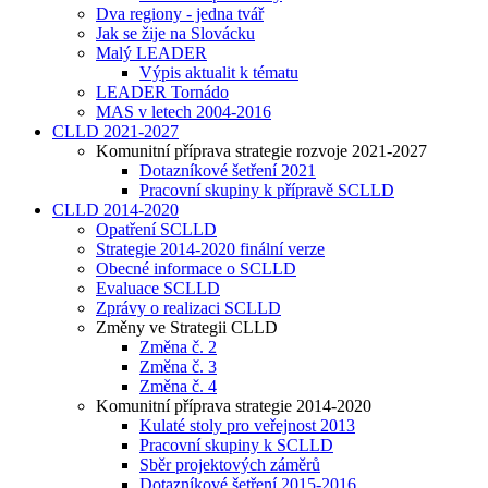
Dva regiony - jedna tvář
Jak se žije na Slovácku
Malý LEADER
Výpis aktualit k tématu
LEADER Tornádo
MAS v letech 2004-2016
CLLD 2021-2027
Komunitní příprava strategie rozvoje 2021-2027
Dotazníkové šetření 2021
Pracovní skupiny k přípravě SCLLD
CLLD 2014-2020
Opatření SCLLD
Strategie 2014-2020 finální verze
Obecné informace o SCLLD
Evaluace SCLLD
Zprávy o realizaci SCLLD
Změny ve Strategii CLLD
Změna č. 2
Změna č. 3
Změna č. 4
Komunitní příprava strategie 2014-2020
Kulaté stoly pro veřejnost 2013
Pracovní skupiny k SCLLD
Sběr projektových záměrů
Dotazníkové šetření 2015-2016