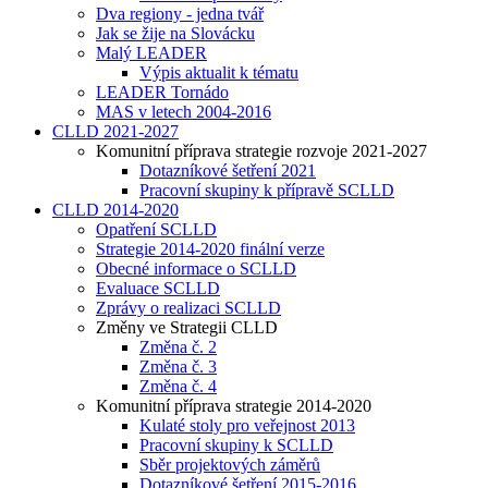
Dva regiony - jedna tvář
Jak se žije na Slovácku
Malý LEADER
Výpis aktualit k tématu
LEADER Tornádo
MAS v letech 2004-2016
CLLD 2021-2027
Komunitní příprava strategie rozvoje 2021-2027
Dotazníkové šetření 2021
Pracovní skupiny k přípravě SCLLD
CLLD 2014-2020
Opatření SCLLD
Strategie 2014-2020 finální verze
Obecné informace o SCLLD
Evaluace SCLLD
Zprávy o realizaci SCLLD
Změny ve Strategii CLLD
Změna č. 2
Změna č. 3
Změna č. 4
Komunitní příprava strategie 2014-2020
Kulaté stoly pro veřejnost 2013
Pracovní skupiny k SCLLD
Sběr projektových záměrů
Dotazníkové šetření 2015-2016