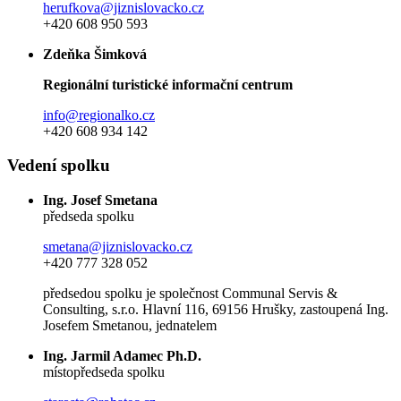
herufkova@jiznislovacko.cz
+420 608 950 593
Zdeňka Šimková
Regionální turistické informační centrum
info@regionalko.cz
+420 608 934 142
Vedení spolku
Ing. Josef Smetana
předseda spolku
smetana@jiznislovacko.cz
+420 777 328 052
předsedou spolku je společnost Communal Servis &
Consulting, s.r.o. Hlavní 116, 69156 Hrušky, zastoupená Ing.
Josefem Smetanou, jednatelem
Ing. Jarmil Adamec Ph.D.
místopředseda spolku