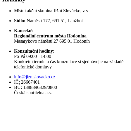
Místní akční skupina Jižní Slovácko, z.s.
Sídlo:
Náměstí 177, 691 51, Lanžhot
Kancelář:
Regionální centrum města Hodonína
Masarykovo náměstí 27 695 01 Hodonín
Konzultační hodiny:
Po-Pá 09:00 - 14:00
Konkrétní termín a čas konzultace si sjednávejte na základě
telefonické domluvy.
info@jiznislovacko.cz
IČ: 26667401
BÚ: 1388896329/0800
Česká spořitelna a.s.