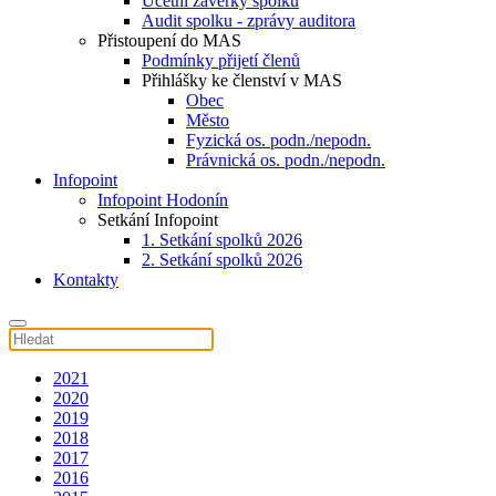
Účetní závěrky spolku
Audit spolku - zprávy auditora
Přistoupení do MAS
Podmínky přijetí členů
Přihlášky ke členství v MAS
Obec
Město
Fyzická os. podn./nepodn.
Právnická os. podn./nepodn.
Infopoint
Infopoint Hodonín
Setkání Infopoint
1. Setkání spolků 2026
2. Setkání spolků 2026
Kontakty
2021
2020
2019
2018
2017
2016