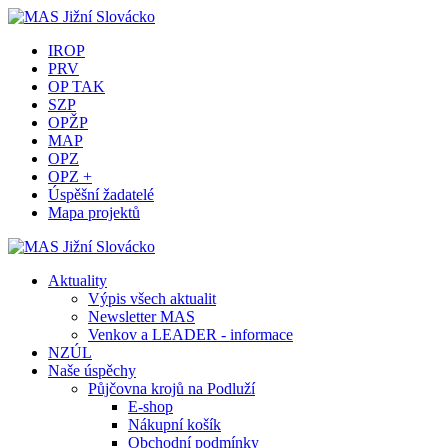
IROP
PRV
OP TAK
SZP
OPŽP
MAP
OPZ
OPZ +
Úspěšní žadatelé
Mapa projektů
Aktuality
Výpis všech aktualit
Newsletter MAS
Venkov a LEADER - informace
NZÚL
Naše úspěchy
Půjčovna krojů na Podluží
E-shop
Nákupní košík
Obchodní podmínky