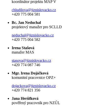
koordinátor projektu MAP V
chludilova@jiznislovacko.cz
+420 775 004 581
Bc. Jan Neduchal
projektový manažer pro SCLLD
neduchal@jiznislovacko.cz
+420 775 004 582
Irena Stašová
manažer MAS
stasova@jiznislovacko.cz
+420 774 087 746
Mgr. Irena Dojáčková
komunitní pracovnice OPZ+
dojackova@jiznislovacko.cz
+420 774 821 356
Jana Herůfková
pověřený pracovník pro NZÚL