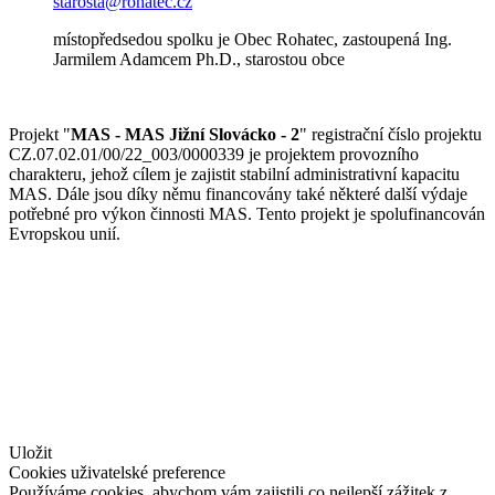
starosta@rohatec.cz
místopředsedou spolku je Obec Rohatec, zastoupená Ing.
Jarmilem Adamcem Ph.D., starostou obce
Projekt "
MAS - MAS Jižní Slovácko - 2
" registrační číslo projektu
CZ.07.02.01/00/22_003/0000339 je projektem provozního
charakteru, jehož cílem je zajistit stabilní administrativní kapacitu
MAS. Dále jsou díky němu financovány také některé další výdaje
potřebné pro výkon činnosti MAS. Tento projekt je spolufinancován
Evropskou unií.
© Jižní Slovácko
vytvořil
www.pixelhouse.cz
Uložit
Cookies uživatelské preference
Používáme cookies, abychom vám zajistili co nejlepší zážitek z