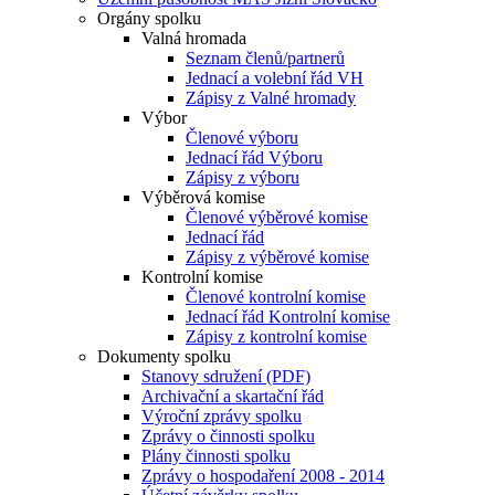
Orgány spolku
Valná hromada
Seznam členů/partnerů
Jednací a volební řád VH
Zápisy z Valné hromady
Výbor
Členové výboru
Jednací řád Výboru
Zápisy z výboru
Výběrová komise
Členové výběrové komise
Jednací řád
Zápisy z výběrové komise
Kontrolní komise
Členové kontrolní komise
Jednací řád Kontrolní komise
Zápisy z kontrolní komise
Dokumenty spolku
Stanovy sdružení (PDF)
Archivační a skartační řád
Výroční zprávy spolku
Zprávy o činnosti spolku
Plány činnosti spolku
Zprávy o hospodaření 2008 - 2014