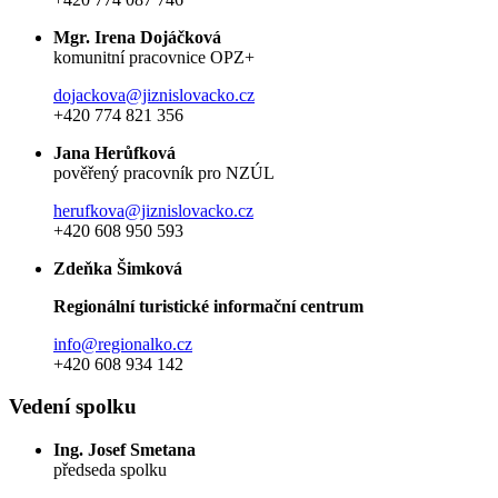
Mgr. Irena Dojáčková
komunitní pracovnice OPZ+
dojackova@jiznislovacko.cz
+420 774 821 356
Jana Herůfková
pověřený pracovník pro NZÚL
herufkova@jiznislovacko.cz
+420 608 950 593
Zdeňka Šimková
Regionální turistické informační centrum
info@regionalko.cz
+420 608 934 142
Vedení spolku
Ing. Josef Smetana
předseda spolku