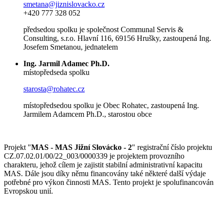
smetana@jiznislovacko.cz
+420 777 328 052
předsedou spolku je společnost Communal Servis &
Consulting, s.r.o. Hlavní 116, 69156 Hrušky, zastoupená Ing.
Josefem Smetanou, jednatelem
Ing. Jarmil Adamec Ph.D.
místopředseda spolku
starosta@rohatec.cz
místopředsedou spolku je Obec Rohatec, zastoupená Ing.
Jarmilem Adamcem Ph.D., starostou obce
Projekt "
MAS - MAS Jižní Slovácko - 2
" registrační číslo projektu
CZ.07.02.01/00/22_003/0000339 je projektem provozního
charakteru, jehož cílem je zajistit stabilní administrativní kapacitu
MAS. Dále jsou díky němu financovány také některé další výdaje
potřebné pro výkon činnosti MAS. Tento projekt je spolufinancován
Evropskou unií.