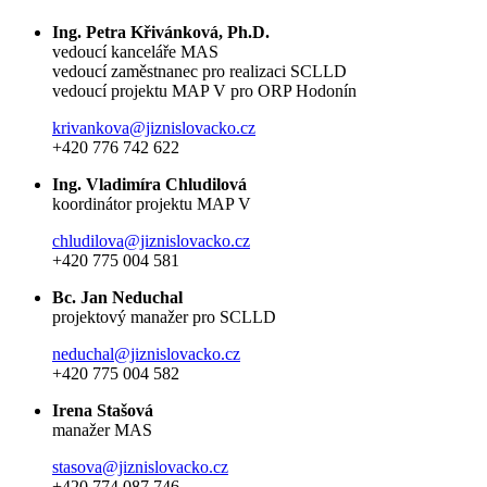
Ing. Petra Křivánková, Ph.D.
vedoucí kanceláře MAS
vedoucí zaměstnanec pro realizaci SCLLD
vedoucí projektu MAP V pro ORP Hodonín
krivankova@jiznislovacko.cz
+420 776 742 622
Ing. Vladimíra Chludilová
koordinátor projektu MAP V
chludilova@jiznislovacko.cz
+420 775 004 581
Bc. Jan Neduchal
projektový manažer pro SCLLD
neduchal@jiznislovacko.cz
+420 775 004 582
Irena Stašová
manažer MAS
stasova@jiznislovacko.cz
+420 774 087 746