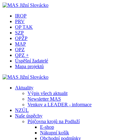
IROP
PRV
OP TAK
SZP
OPŽP
MAP
OPZ
OPZ +
Úspěšní žadatelé
Mapa projektů
Aktuality
Výpis všech aktualit
Newsletter MAS
Venkov a LEADER - informace
NZÚL
Naše úspěchy
Půjčovna krojů na Podluží
E-shop
Nákupní košík
Obchodní podmínky