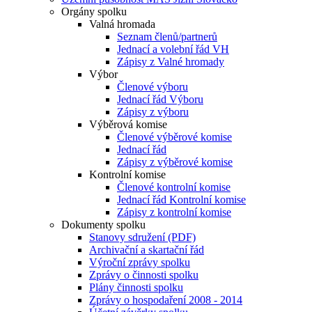
Orgány spolku
Valná hromada
Seznam členů/partnerů
Jednací a volební řád VH
Zápisy z Valné hromady
Výbor
Členové výboru
Jednací řád Výboru
Zápisy z výboru
Výběrová komise
Členové výběrové komise
Jednací řád
Zápisy z výběrové komise
Kontrolní komise
Členové kontrolní komise
Jednací řád Kontrolní komise
Zápisy z kontrolní komise
Dokumenty spolku
Stanovy sdružení (PDF)
Archivační a skartační řád
Výroční zprávy spolku
Zprávy o činnosti spolku
Plány činnosti spolku
Zprávy o hospodaření 2008 - 2014