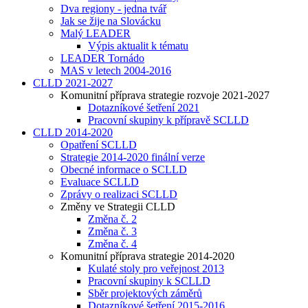
Dva regiony - jedna tvář
Jak se žije na Slovácku
Malý LEADER
Výpis aktualit k tématu
LEADER Tornádo
MAS v letech 2004-2016
CLLD 2021-2027
Komunitní příprava strategie rozvoje 2021-2027
Dotazníkové šetření 2021
Pracovní skupiny k přípravě SCLLD
CLLD 2014-2020
Opatření SCLLD
Strategie 2014-2020 finální verze
Obecné informace o SCLLD
Evaluace SCLLD
Zprávy o realizaci SCLLD
Změny ve Strategii CLLD
Změna č. 2
Změna č. 3
Změna č. 4
Komunitní příprava strategie 2014-2020
Kulaté stoly pro veřejnost 2013
Pracovní skupiny k SCLLD
Sběr projektových záměrů
Dotazníkové šetření 2015-2016