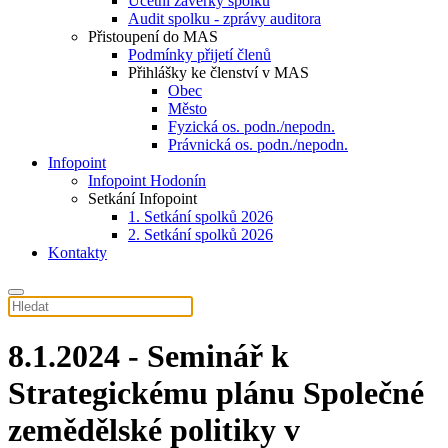
Účetní závěrky spolku
Audit spolku - zprávy auditora
Přistoupení do MAS
Podmínky přijetí členů
Přihlášky ke členství v MAS
Obec
Město
Fyzická os. podn./nepodn.
Právnická os. podn./nepodn.
Infopoint
Infopoint Hodonín
Setkání Infopoint
1. Setkání spolků 2026
2. Setkání spolků 2026
Kontakty
8.1.2024 - Seminář k
Strategickému plánu Společné
zemědělské politiky v