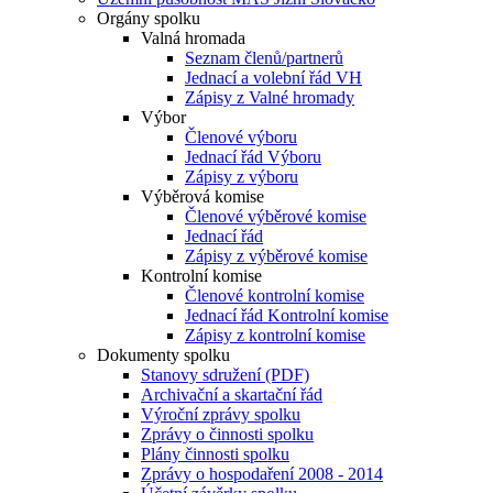
Orgány spolku
Valná hromada
Seznam členů/partnerů
Jednací a volební řád VH
Zápisy z Valné hromady
Výbor
Členové výboru
Jednací řád Výboru
Zápisy z výboru
Výběrová komise
Členové výběrové komise
Jednací řád
Zápisy z výběrové komise
Kontrolní komise
Členové kontrolní komise
Jednací řád Kontrolní komise
Zápisy z kontrolní komise
Dokumenty spolku
Stanovy sdružení (PDF)
Archivační a skartační řád
Výroční zprávy spolku
Zprávy o činnosti spolku
Plány činnosti spolku
Zprávy o hospodaření 2008 - 2014