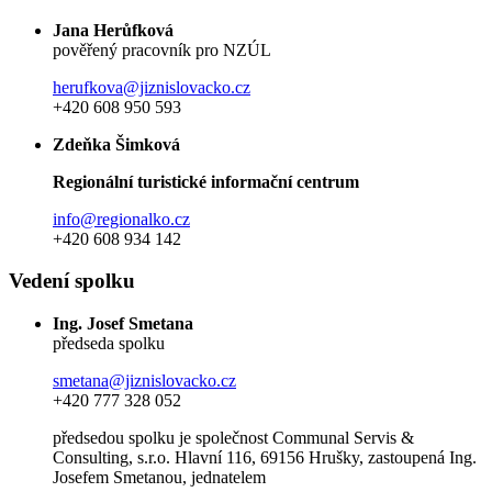
Jana Herůfková
pověřený pracovník pro NZÚL
herufkova@jiznislovacko.cz
+420 608 950 593
Zdeňka Šimková
Regionální turistické informační centrum
info@regionalko.cz
+420 608 934 142
Vedení spolku
Ing. Josef Smetana
předseda spolku
smetana@jiznislovacko.cz
+420 777 328 052
předsedou spolku je společnost Communal Servis &
Consulting, s.r.o. Hlavní 116, 69156 Hrušky, zastoupená Ing.
Josefem Smetanou, jednatelem