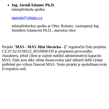
Ing. Jarmil Adamec Ph.D.
místopředseda spolku
starosta@rohatec.cz
místopředsedou spolku je Obec Rohatec, zastoupená Ing.
Jarmilem Adamcem Ph.D., starostou obce
Projekt "
MAS - MAS Jižní Slovácko - 2
" registrační číslo projektu
CZ.07.02.01/00/22_003/0000339 je projektem provozního
charakteru, jehož cílem je zajistit stabilní administrativní kapacitu
MAS. Dále jsou díky němu financovány také některé další výdaje
potřebné pro výkon činnosti MAS. Tento projekt je spolufinancován
Evropskou unií.
© Jižní Slovácko
vytvořil
www.pixelhouse.cz