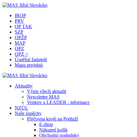
IROP
PRV
OP TAK
SZP
OPŽP
MAP
OPZ
OPZ +
Úspěšní žadatelé
Mapa projektů
Aktuality
Výpis všech aktualit
Newsletter MAS
Venkov a LEADER - informace
NZÚL
Naše úspěchy
Půjčovna krojů na Podluží
E-shop
Nákupní košík
Obchodní podmínky