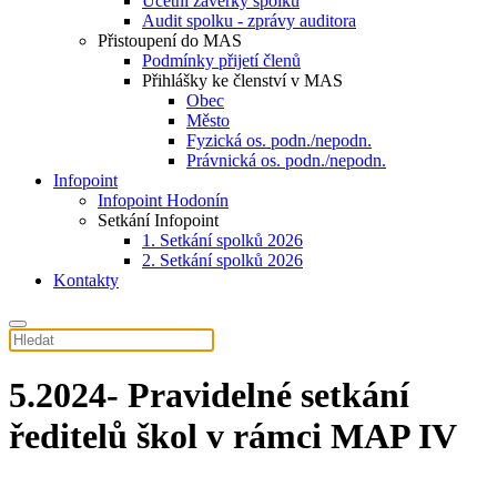
Účetní závěrky spolku
Audit spolku - zprávy auditora
Přistoupení do MAS
Podmínky přijetí členů
Přihlášky ke členství v MAS
Obec
Město
Fyzická os. podn./nepodn.
Právnická os. podn./nepodn.
Infopoint
Infopoint Hodonín
Setkání Infopoint
1. Setkání spolků 2026
2. Setkání spolků 2026
Kontakty
5.2024- Pravidelné setkání
ředitelů škol v rámci MAP IV