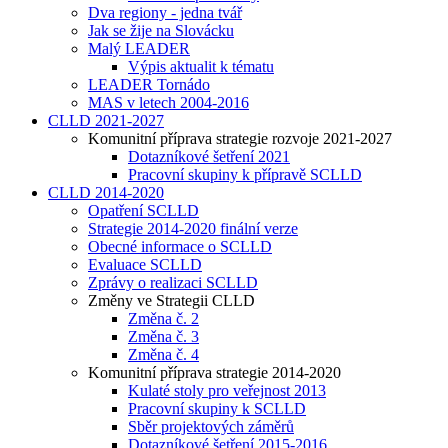
Dva regiony - jedna tvář
Jak se žije na Slovácku
Malý LEADER
Výpis aktualit k tématu
LEADER Tornádo
MAS v letech 2004-2016
CLLD 2021-2027
Komunitní příprava strategie rozvoje 2021-2027
Dotazníkové šetření 2021
Pracovní skupiny k přípravě SCLLD
CLLD 2014-2020
Opatření SCLLD
Strategie 2014-2020 finální verze
Obecné informace o SCLLD
Evaluace SCLLD
Zprávy o realizaci SCLLD
Změny ve Strategii CLLD
Změna č. 2
Změna č. 3
Změna č. 4
Komunitní příprava strategie 2014-2020
Kulaté stoly pro veřejnost 2013
Pracovní skupiny k SCLLD
Sběr projektových záměrů
Dotazníkové šetření 2015-2016