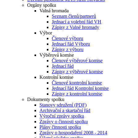
Orgány spolku
Valná hromada
Seznam členů/partnerů
Jednací a volební řád VH
Zápisy z Valné hromady
Výbor
Členové výboru
Jednací řád Výboru
Zápisy z výboru
Výběrová komise
Členové výběrové komise
Jednací řád
Zápisy z výběrové komise
Kontrolní komise
Členové kontrolní komise
Jednací řád Kontrolní komise
Zápisy z kontrolní komise
Dokumenty spolku
Stanovy sdružení (PDF)
Archivační a skartační řád
Výroční zprávy spolku
Zprávy o činnosti spolku
Plány činnosti spolku
Zprávy o hospodaření 2008 - 2014