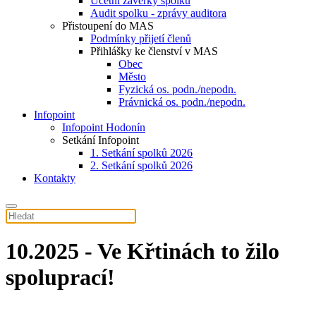
Účetní závěrky spolku
Audit spolku - zprávy auditora
Přistoupení do MAS
Podmínky přijetí členů
Přihlášky ke členství v MAS
Obec
Město
Fyzická os. podn./nepodn.
Právnická os. podn./nepodn.
Infopoint
Infopoint Hodonín
Setkání Infopoint
1. Setkání spolků 2026
2. Setkání spolků 2026
Kontakty
10.2025 - Ve Křtinách to žilo
spoluprací!