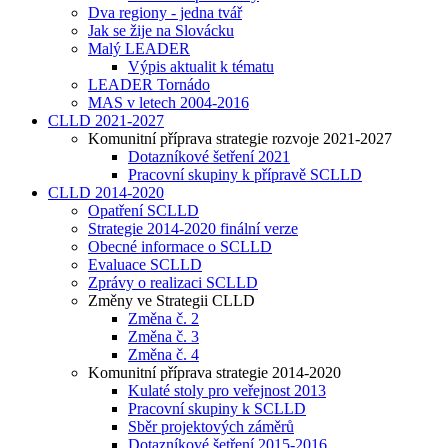
Dva regiony - jedna tvář
Jak se žije na Slovácku
Malý LEADER
Výpis aktualit k tématu
LEADER Tornádo
MAS v letech 2004-2016
CLLD 2021-2027
Komunitní příprava strategie rozvoje 2021-2027
Dotazníkové šetření 2021
Pracovní skupiny k přípravě SCLLD
CLLD 2014-2020
Opatření SCLLD
Strategie 2014-2020 finální verze
Obecné informace o SCLLD
Evaluace SCLLD
Zprávy o realizaci SCLLD
Změny ve Strategii CLLD
Změna č. 2
Změna č. 3
Změna č. 4
Komunitní příprava strategie 2014-2020
Kulaté stoly pro veřejnost 2013
Pracovní skupiny k SCLLD
Sběr projektových záměrů
Dotazníkové šetření 2015-2016