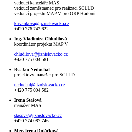
vedoucí kanceláře MAS
vedoucí zaměstnanec pro realizaci SCLLD
vedoucí projektu MAP V pro ORP Hodonín
krivankova@jiznislovacko.cz
+420 776 742 622
Ing. Vladimíra Chludilová
koordinátor projektu MAP V
chludilova@jiznislovacko.cz
+420 775 004 581
Bc. Jan Neduchal
projektový manažer pro SCLLD
neduchal@jiznislovacko.cz
+420 775 004 582
Irena Stašová
manažer MAS
stasova@jiznislovacko.cz
+420 774 087 746
Mgr. Irena Dojáčková