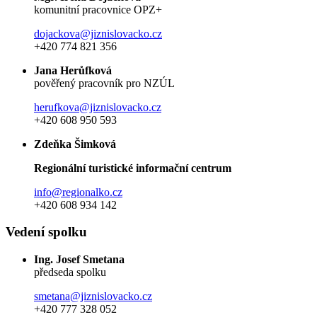
komunitní pracovnice OPZ+
dojackova@jiznislovacko.cz
+420 774 821 356
Jana Herůfková
pověřený pracovník pro NZÚL
herufkova@jiznislovacko.cz
+420 608 950 593
Zdeňka Šimková
Regionální turistické informační centrum
info@regionalko.cz
+420 608 934 142
Vedení spolku
Ing. Josef Smetana
předseda spolku
smetana@jiznislovacko.cz
+420 777 328 052