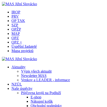
IROP
PRV
OP TAK
SZP
OPŽP
MAP
OPZ
OPZ +
Úspěšní žadatelé
Mapa projektů
Aktuality
Výpis všech aktualit
Newsletter MAS
Venkov a LEADER - informace
NZÚL
Naše úspěchy
Půjčovna krojů na Podluží
E-shop
Nákupní košík
Obchodní podmínky