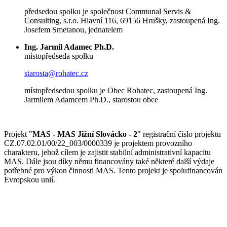
předsedou spolku je společnost Communal Servis &
Consulting, s.r.o. Hlavní 116, 69156 Hrušky, zastoupená Ing.
Josefem Smetanou, jednatelem
Ing. Jarmil Adamec Ph.D.
místopředseda spolku
starosta@rohatec.cz
místopředsedou spolku je Obec Rohatec, zastoupená Ing.
Jarmilem Adamcem Ph.D., starostou obce
Projekt "
MAS - MAS Jižní Slovácko - 2
" registrační číslo projektu
CZ.07.02.01/00/22_003/0000339 je projektem provozního
charakteru, jehož cílem je zajistit stabilní administrativní kapacitu
MAS. Dále jsou díky němu financovány také některé další výdaje
potřebné pro výkon činnosti MAS. Tento projekt je spolufinancován
Evropskou unií.