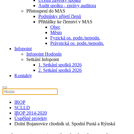
Účetní závěrky spolku
Audit spolku - zprávy auditora
Přistoupení do MAS
Podmínky přijetí členů
Přihlášky ke členství v MAS
Obec
Město
Fyzická os. podn./nepodn.
Právnická os. podn./nepodn.
Infopoint
Infopoint Hodonín
Setkání Infopoint
1. Setkání spolků 2026
2. Setkání spolků 2026
Kontakty
IROP
SCLLD
IROP 2014-2020
Úspěšné projekty
Dolní Bojanovice chodník ul. Spodní Pustá a Rýnská