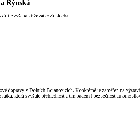
 a Rýnská
ská + zvýšená křižovatková plocha
ilové dopravy v Dolních Bojanovicích. Konkrétně je zaměřen na výstavb
ovatka, která zvyšuje přehlednost a tím pádem i bezpečnost automobilo