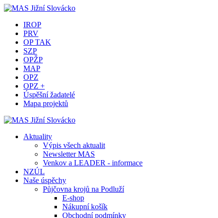
IROP
PRV
OP TAK
SZP
OPŽP
MAP
OPZ
OPZ +
Úspěšní žadatelé
Mapa projektů
Aktuality
Výpis všech aktualit
Newsletter MAS
Venkov a LEADER - informace
NZÚL
Naše úspěchy
Půjčovna krojů na Podluží
E-shop
Nákupní košík
Obchodní podmínky