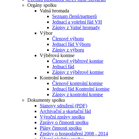
Orgány spolku
Valná hromada
Seznam členů/partnerů
Jednací a volební řád VH
Zápisy z Valné hromady
Výbor
Členové výboru
Jednací řád Výboru
Zápisy z výboru
Výběrová komise
Členové výběrové komise
Jednací řád
Zápisy z výběrové komise
Kontrolní komise
Členové kontrolní komise
Jednací řád Kontrolní komise
Zápisy z kontrolní komise
Dokumenty spolku
Stanovy sdružení (PDF)
Archivační a skartační řád
Výroční zprávy spolku
Zprávy o činnosti spolku
Plány činnosti spolku
Zprávy o hospodaření 2008 - 2014