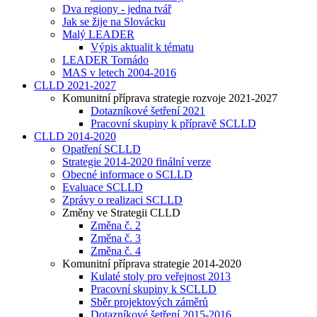
Dva regiony - jedna tvář
Jak se žije na Slovácku
Malý LEADER
Výpis aktualit k tématu
LEADER Tornádo
MAS v letech 2004-2016
CLLD 2021-2027
Komunitní příprava strategie rozvoje 2021-2027
Dotazníkové šetření 2021
Pracovní skupiny k přípravě SCLLD
CLLD 2014-2020
Opatření SCLLD
Strategie 2014-2020 finální verze
Obecné informace o SCLLD
Evaluace SCLLD
Zprávy o realizaci SCLLD
Změny ve Strategii CLLD
Změna č. 2
Změna č. 3
Změna č. 4
Komunitní příprava strategie 2014-2020
Kulaté stoly pro veřejnost 2013
Pracovní skupiny k SCLLD
Sběr projektových záměrů
Dotazníkové šetření 2015-2016