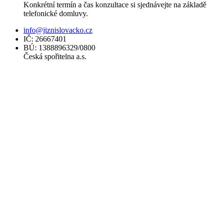
Konkrétní termín a čas konzultace si sjednávejte na základě
telefonické domluvy.
info@jiznislovacko.cz
IČ: 26667401
BÚ: 1388896329/0800
Česká spořitelna a.s.