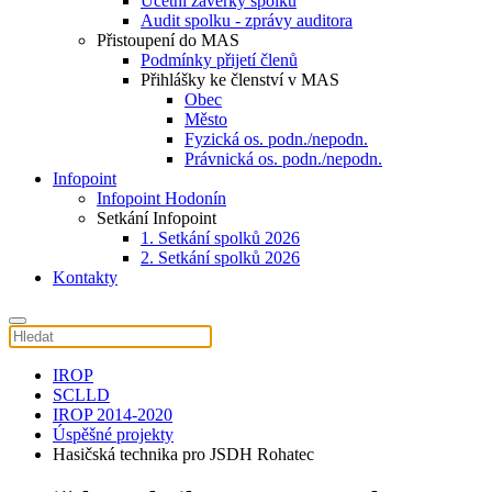
Účetní závěrky spolku
Audit spolku - zprávy auditora
Přistoupení do MAS
Podmínky přijetí členů
Přihlášky ke členství v MAS
Obec
Město
Fyzická os. podn./nepodn.
Právnická os. podn./nepodn.
Infopoint
Infopoint Hodonín
Setkání Infopoint
1. Setkání spolků 2026
2. Setkání spolků 2026
Kontakty
IROP
SCLLD
IROP 2014-2020
Úspěšné projekty
Hasičská technika pro JSDH Rohatec