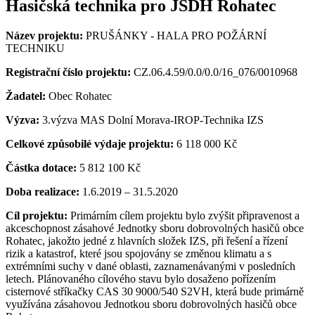
Hasičská technika pro JSDH Rohatec
Název projektu:
PRUŠÁNKY - HALA PRO POŽÁRNÍ
TECHNIKU
Registrační číslo projektu:
CZ.06.4.59/0.0/0.0/16_076/0010968
Žadatel:
Obec Rohatec
Výzva:
3.výzva MAS Dolní Morava-IROP-Technika IZS
Celkové způsobilé výdaje projektu:
6 118 000 Kč
Částka dotace:
5 812 100 Kč
Doba realizace:
1.6.2019 – 31.5.2020
Cíl projektu:
Primárním cílem projektu bylo zvýšit připravenost a
akceschopnost zásahové Jednotky sboru dobrovolných hasičů obce
Rohatec, jakožto jedné z hlavních složek IZS, při řešení a řízení
rizik a katastrof, které jsou spojovány se změnou klimatu a s
extrémními suchy v dané oblasti, zaznamenávanými v posledních
letech. Plánovaného cílového stavu bylo dosaženo pořízením
cisternové stříkačky CAS 30 9000/540 S2VH, která bude primárně
využívána zásahovou Jednotkou sboru dobrovolných hasičů obce