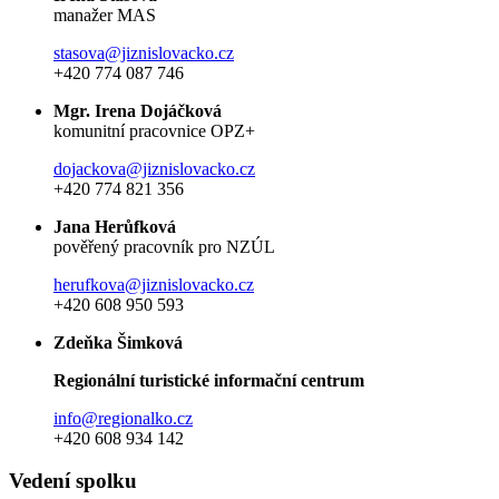
manažer MAS
stasova@jiznislovacko.cz
+420 774 087 746
Mgr. Irena Dojáčková
komunitní pracovnice OPZ+
dojackova@jiznislovacko.cz
+420 774 821 356
Jana Herůfková
pověřený pracovník pro NZÚL
herufkova@jiznislovacko.cz
+420 608 950 593
Zdeňka Šimková
Regionální turistické informační centrum
info@regionalko.cz
+420 608 934 142
Vedení spolku