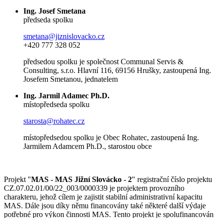
Ing. Josef Smetana
předseda spolku
smetana@jiznislovacko.cz
+420 777 328 052
předsedou spolku je společnost Communal Servis &
Consulting, s.r.o. Hlavní 116, 69156 Hrušky, zastoupená Ing.
Josefem Smetanou, jednatelem
Ing. Jarmil Adamec Ph.D.
místopředseda spolku
starosta@rohatec.cz
místopředsedou spolku je Obec Rohatec, zastoupená Ing.
Jarmilem Adamcem Ph.D., starostou obce
Projekt "
MAS - MAS Jižní Slovácko - 2
" registrační číslo projektu
CZ.07.02.01/00/22_003/0000339 je projektem provozního
charakteru, jehož cílem je zajistit stabilní administrativní kapacitu
MAS. Dále jsou díky němu financovány také některé další výdaje
potřebné pro výkon činnosti MAS. Tento projekt je spolufinancován