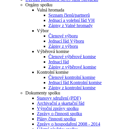
Orgány spolku
Valná hromada
Seznam členů/partnerů
Jednací a volební řád VH
Zápisy z Valné hromady
Výbor
Členové výboru
Jednací řád Výboru
Zápisy z výboru
Výběrová komise
Členové výběrové komise
Jednací řád
Zápisy z výběrové komise
Kontrolní komise
Členové kontrolní komise
Jednací řád Kontrolní komise
Zápisy z kontrolní komise
Dokumenty spolku
Stanovy sdružení (PDF)
Archivační a skartační řád
Výroční zprávy spolku
Zprávy o činnosti spolku
Plány činnosti spolku
Zprávy o hospodaření 2008 - 2014