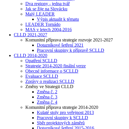
Dva regiony - jedna tvář
Jak se žije na Slovácku
Malý LEADER
Výpis aktualit k tématu
LEADER Tornádo
MAS v letech 2004-2016
CLLD 2021-2027
Komunitní příprava strategie rozvoje 2021-2027
Dotazníkové šetření 2021
Pracovní skupiny k přípravě SCLLD
CLLD 2014-2020
Opatření SCLLD
Strategie 2014-2020 finální verze
Obecné informace o SCLLD
Evaluace SCLLD
Zprávy o realizaci SCLLD
Změny ve Strategii CLLD
Změna č. 2
Změna č. 3
Změna č. 4
Komunitní příprava strategie 2014-2020
Kulaté stoly pro veřejnost 2013
Pracovní skupiny k SCLLD
Sběr projektových záměrů
Dotazníkové šetření 2015-2016