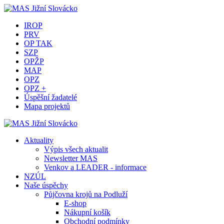
IROP
PRV
OP TAK
SZP
OPŽP
MAP
OPZ
OPZ +
Úspěšní žadatelé
Mapa projektů
Aktuality
Výpis všech aktualit
Newsletter MAS
Venkov a LEADER - informace
NZÚL
Naše úspěchy
Půjčovna krojů na Podluží
E-shop
Nákupní košík
Obchodní podmínky