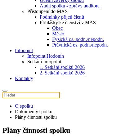
Účetní závěrky spolku
Audit spolku - zprávy auditora
Přistoupení do MAS
Podmínky přijetí členů
Přihlášky ke členství v MAS
Obec
Město
Fyzická os. podn./nepodn.
Právnická os. podn./nepodn.
Infopoint
Infopoint Hodonín
Setkání Infopoint
1. Setkání spolků 2026
2. Setkání spolků 2026
Kontakty
O spolku
Dokumenty spolku
Plány činnosti spolku
Plány činnosti spolku