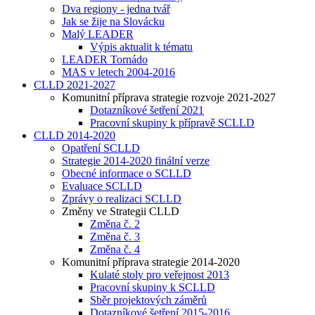
Dva regiony - jedna tvář
Jak se žije na Slovácku
Malý LEADER
Výpis aktualit k tématu
LEADER Tornádo
MAS v letech 2004-2016
CLLD 2021-2027
Komunitní příprava strategie rozvoje 2021-2027
Dotazníkové šetření 2021
Pracovní skupiny k přípravě SCLLD
CLLD 2014-2020
Opatření SCLLD
Strategie 2014-2020 finální verze
Obecné informace o SCLLD
Evaluace SCLLD
Zprávy o realizaci SCLLD
Změny ve Strategii CLLD
Změna č. 2
Změna č. 3
Změna č. 4
Komunitní příprava strategie 2014-2020
Kulaté stoly pro veřejnost 2013
Pracovní skupiny k SCLLD
Sběr projektových záměrů
Dotazníkové šetření 2015-2016