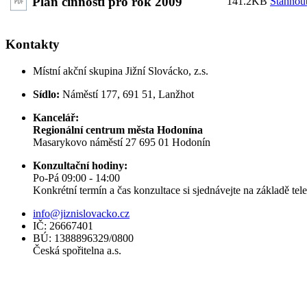
Plán činnosti pro rok 2009
141.2KB
Stáhnou
Kontakty
Místní akční skupina Jižní Slovácko, z.s.
Sídlo:
Náměstí 177, 691 51, Lanžhot
Kancelář:
Regionální centrum města Hodonína
Masarykovo náměstí 27 695 01 Hodonín
Konzultační hodiny:
Po-Pá 09:00 - 14:00
Konkrétní termín a čas konzultace si sjednávejte na základě te
info@jiznislovacko.cz
IČ: 26667401
BÚ: 1388896329/0800
Česká spořitelna a.s.