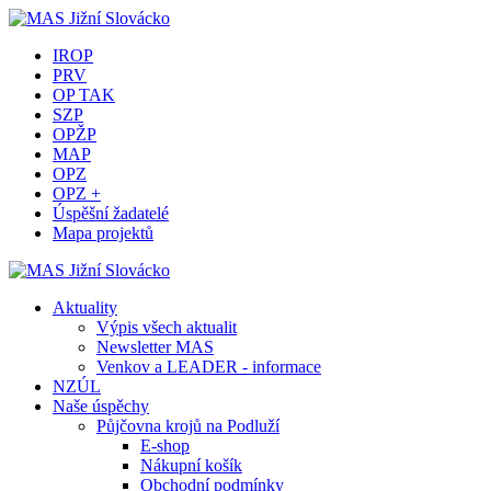
IROP
PRV
OP TAK
SZP
OPŽP
MAP
OPZ
OPZ +
Úspěšní žadatelé
Mapa projektů
Aktuality
Výpis všech aktualit
Newsletter MAS
Venkov a LEADER - informace
NZÚL
Naše úspěchy
Půjčovna krojů na Podluží
E-shop
Nákupní košík
Obchodní podmínky