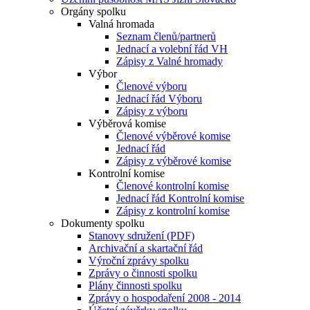
Orgány spolku
Valná hromada
Seznam členů/partnerů
Jednací a volební řád VH
Zápisy z Valné hromady
Výbor
Členové výboru
Jednací řád Výboru
Zápisy z výboru
Výběrová komise
Členové výběrové komise
Jednací řád
Zápisy z výběrové komise
Kontrolní komise
Členové kontrolní komise
Jednací řád Kontrolní komise
Zápisy z kontrolní komise
Dokumenty spolku
Stanovy sdružení (PDF)
Archivační a skartační řád
Výroční zprávy spolku
Zprávy o činnosti spolku
Plány činnosti spolku
Zprávy o hospodaření 2008 - 2014