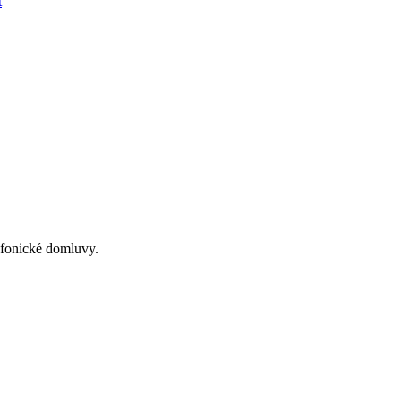
t
lefonické domluvy.