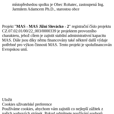
místopředsedou spolku je Obec Rohatec, zastoupená Ing.
Jarmilem Adamcem Ph.D., starostou obce
Projekt "
MAS - MAS Jižní Slovácko - 2
" registrační číslo projektu
CZ.07.02.01/00/22_003/0000339 je projektem provozního
charakteru, jehož cílem je zajistit stabilní administrativní kapacitu
MAS. Dále jsou díky němu financovány také některé další výdaje
potřebné pro výkon činnosti MAS. Tento projekt je spolufinancován
Evropskou unií.
© Jižní Slovácko
vytvořil
www.pixelhouse.cz
Uložit
Cookies uživatelské preference
Používáme cookies, abychom vám zajistili co nejlepší zážitek z
našich webových stránek. Pokud odmítnete používání souborů