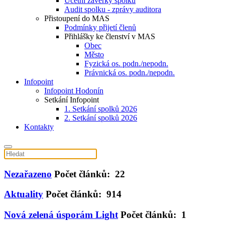
Účetní závěrky spolku
Audit spolku - zprávy auditora
Přistoupení do MAS
Podmínky přijetí členů
Přihlášky ke členství v MAS
Obec
Město
Fyzická os. podn./nepodn.
Právnická os. podn./nepodn.
Infopoint
Infopoint Hodonín
Setkání Infopoint
1. Setkání spolků 2026
2. Setkání spolků 2026
Kontakty
Nezařazeno
Počet článků: 22
Aktuality
Počet článků: 914
Nová zelená úsporám Light
Počet článků: 1