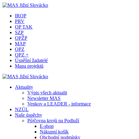
IROP
PRV
OP TAK
SZP
OPŽP
MAP
OPZ
OPZ +
Úspěšní žadatelé
Mapa projektů
Aktuality
Výpis všech aktualit
Newsletter MAS
Venkov a LEADER - informace
NZÚL
Naše úspěchy
Půjčovna krojů na Podluží
E-shop
Nákupní košík
Obchodní podmínky