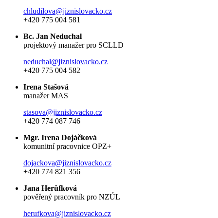
chludilova@jiznislovacko.cz
+420 775 004 581
Bc. Jan Neduchal
projektový manažer pro SCLLD
neduchal@jiznislovacko.cz
+420 775 004 582
Irena Stašová
manažer MAS
stasova@jiznislovacko.cz
+420 774 087 746
Mgr. Irena Dojáčková
komunitní pracovnice OPZ+
dojackova@jiznislovacko.cz
+420 774 821 356
Jana Herůfková
pověřený pracovník pro NZÚL
herufkova@jiznislovacko.cz