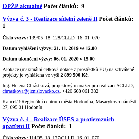
OPŽP aktuálně
Počet článků: 9
Výzva č. 3 - Realizace sídelní zeleně II
Počet článků:
1
Číslo výzvy:
139/05_18_128/CLLD_16_01_070
Datum vyhlášení výzvy: 21. 11. 2019 ve 12.00
Datum ukončení výzvy: 06. 01. 2020 v 15.00
Alokace (maximální celková dotace z prostředků EU) na schválené
projekty je vyhlášena ve výši
2 899 500 Kč.
Ing. Helena Chrástková, projektový manažer pro realizaci SCLLD,
chrastkova@jiznislovacko.cz
, +420 608 061 382
Kancelář:Regionální centrum města Hodonína, Masarykovo náměstí
27, 695 01 Hodonín
Výzva č. 4 - Realizace ÚSES a protierozních
opatření II
Počet článků: 1
Číslo výzvy:
114/05_18_127/CLLD_16_01_070