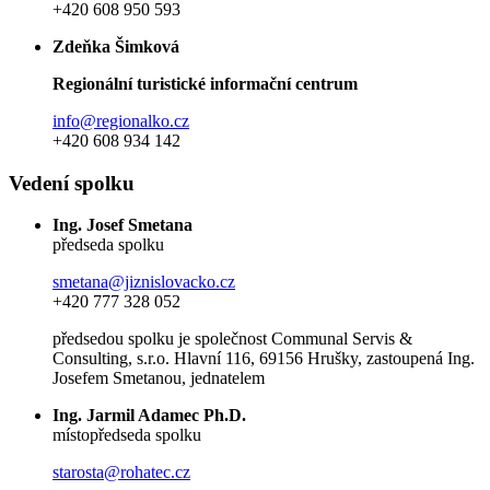
+420 608 950 593
Zdeňka Šimková
Regionální turistické informační centrum
info@regionalko.cz
+420 608 934 142
Vedení spolku
Ing. Josef Smetana
předseda spolku
smetana@jiznislovacko.cz
+420 777 328 052
předsedou spolku je společnost Communal Servis &
Consulting, s.r.o. Hlavní 116, 69156 Hrušky, zastoupená Ing.
Josefem Smetanou, jednatelem
Ing. Jarmil Adamec Ph.D.
místopředseda spolku
starosta@rohatec.cz