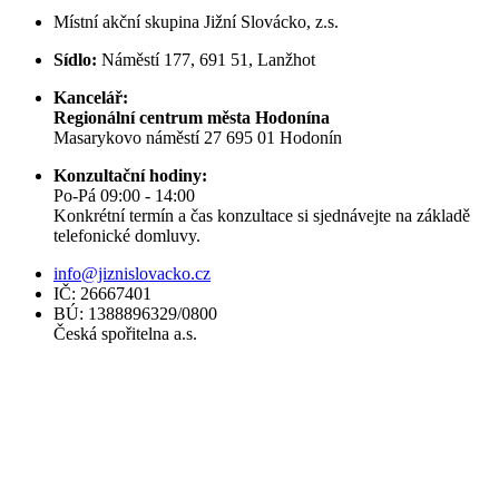
Místní akční skupina Jižní Slovácko, z.s.
Sídlo:
Náměstí 177, 691 51, Lanžhot
Kancelář:
Regionální centrum města Hodonína
Masarykovo náměstí 27 695 01 Hodonín
Konzultační hodiny:
Po-Pá 09:00 - 14:00
Konkrétní termín a čas konzultace si sjednávejte na základě
telefonické domluvy.
info@jiznislovacko.cz
IČ: 26667401
BÚ: 1388896329/0800
Česká spořitelna a.s.