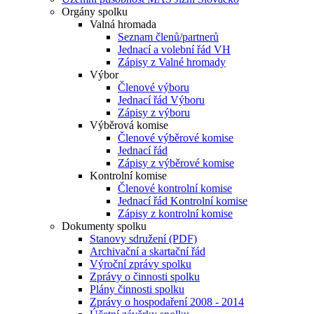
Orgány spolku
Valná hromada
Seznam členů/partnerů
Jednací a volební řád VH
Zápisy z Valné hromady
Výbor
Členové výboru
Jednací řád Výboru
Zápisy z výboru
Výběrová komise
Členové výběrové komise
Jednací řád
Zápisy z výběrové komise
Kontrolní komise
Členové kontrolní komise
Jednací řád Kontrolní komise
Zápisy z kontrolní komise
Dokumenty spolku
Stanovy sdružení (PDF)
Archivační a skartační řád
Výroční zprávy spolku
Zprávy o činnosti spolku
Plány činnosti spolku
Zprávy o hospodaření 2008 - 2014