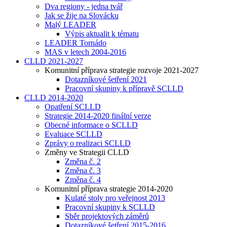
Dva regiony - jedna tvář
Jak se žije na Slovácku
Malý LEADER
Výpis aktualit k tématu
LEADER Tornádo
MAS v letech 2004-2016
CLLD 2021-2027
Komunitní příprava strategie rozvoje 2021-2027
Dotazníkové šetření 2021
Pracovní skupiny k přípravě SCLLD
CLLD 2014-2020
Opatření SCLLD
Strategie 2014-2020 finální verze
Obecné informace o SCLLD
Evaluace SCLLD
Zprávy o realizaci SCLLD
Změny ve Strategii CLLD
Změna č. 2
Změna č. 3
Změna č. 4
Komunitní příprava strategie 2014-2020
Kulaté stoly pro veřejnost 2013
Pracovní skupiny k SCLLD
Sběr projektových záměrů
Dotazníkové šetření 2015-2016