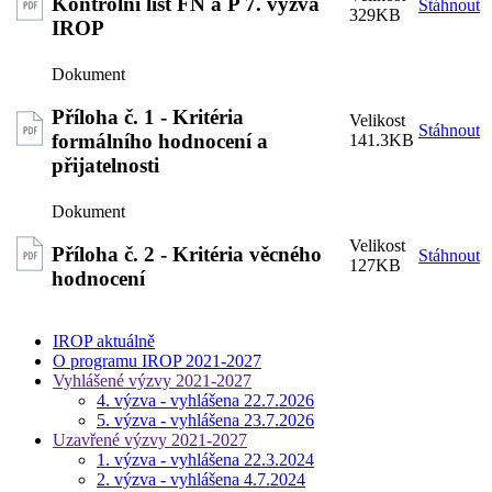
Kontrolní list FN a P 7. výzva
Stáhnout
329KB
IROP
Příloha č. 1 - Kritéria
Stáhnout
formálního hodnocení a
141.3KB
přijatelnosti
Příloha č. 2 - Kritéria věcného
Stáhnout
127KB
hodnocení
IROP aktuálně
O programu IROP 2021-2027
Vyhlášené výzvy 2021-2027
4. výzva - vyhlášena 22.7.2026
5. výzva - vyhlášena 23.7.2026
Uzavřené výzvy 2021-2027
1. výzva - vyhlášena 22.3.2024
2. výzva - vyhlášena 4.7.2024