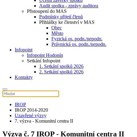
Účetní závěrky spolku
Audit spolku - zprávy auditora
Přistoupení do MAS
Podmínky přijetí členů
Přihlášky ke členství v MAS
Obec
Město
Fyzická os. podn./nepodn.
Právnická os. podn./nepodn.
Infopoint
Infopoint Hodonín
Setkání Infopoint
1. Setkání spolků 2026
2. Setkání spolků 2026
Kontakty
IROP
IROP 2014-2020
Uzavřené výzvy
7. výzva - Komunitní centra II
Výzva č. 7 IROP - Komunitní centra II