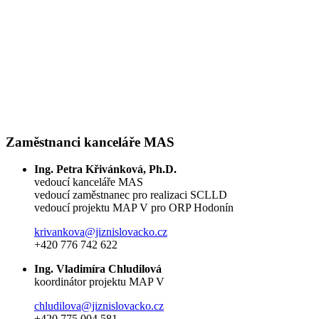
Zaměstnanci kanceláře MAS
Ing. Petra Křivánková, Ph.D.
vedoucí kanceláře MAS
vedoucí zaměstnanec pro realizaci SCLLD
vedoucí projektu MAP V pro ORP Hodonín
krivankova@jiznislovacko.cz
+420 776 742 622
Ing. Vladimíra Chludilová
koordinátor projektu MAP V
chludilova@jiznislovacko.cz
+420 775 004 581