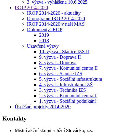
3. výzva - vyhlášena 10.6.2025
IROP 2014-2020
IROP 2014-2020 - aktuality
O programu IROP 2014-2020
IROP 2014-2020 v naší MAS
Dokumenty IROP
2019
2018
Uzavřené výzvy
10. výzva - Stanice IZS II
9. výzva - Doprava II
8. výzva - Doprava
7. výzva - Komunitní centra II
6. výzva - Stanice IZS
5. výzva - Sociální infrastruktura
4. výzva - Infrastruktura ZŠ
3. výzva - Technika IZS
2. výzva - Komunitní centra I.
1. výzva - Sociální podnikání
Úspěšné projekty 2014-2020
Kontakty
Místní akční skupina Jižní Slovácko, z.s.