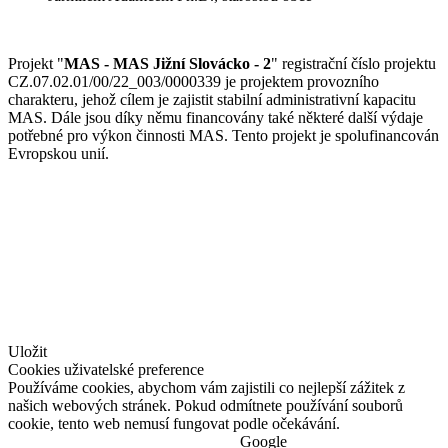
Projekt "
MAS - MAS Jižní Slovácko - 2
" registrační číslo projektu
CZ.07.02.01/00/22_003/0000339 je projektem provozního
charakteru, jehož cílem je zajistit stabilní administrativní kapacitu
MAS. Dále jsou díky němu financovány také některé další výdaje
potřebné pro výkon činnosti MAS. Tento projekt je spolufinancován
Evropskou unií.
© Jižní Slovácko
vytvořil
www.pixelhouse.cz
Uložit
Cookies uživatelské preference
Používáme cookies, abychom vám zajistili co nejlepší zážitek z
našich webových stránek. Pokud odmítnete používání souborů
cookie, tento web nemusí fungovat podle očekávání.
Google