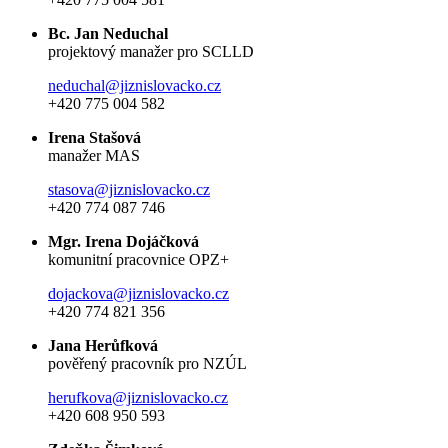
Bc. Jan Neduchal
projektový manažer pro SCLLD
neduchal@jiznislovacko.cz
+420 775 004 582
Irena Stašová
manažer MAS
stasova@jiznislovacko.cz
+420 774 087 746
Mgr. Irena Dojáčková
komunitní pracovnice OPZ+
dojackova@jiznislovacko.cz
+420 774 821 356
Jana Herůfková
pověřený pracovník pro NZÚL
herufkova@jiznislovacko.cz
+420 608 950 593