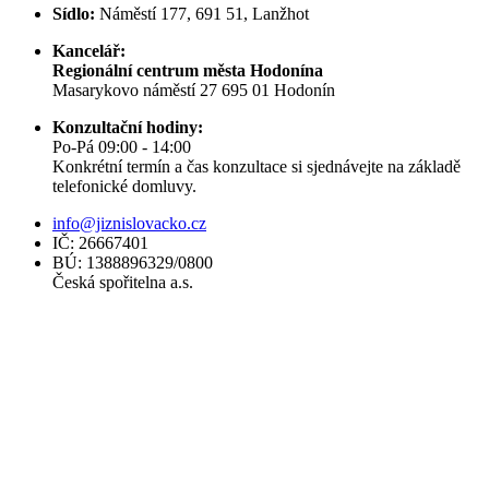
Sídlo:
Náměstí 177, 691 51, Lanžhot
Kancelář:
Regionální centrum města Hodonína
Masarykovo náměstí 27 695 01 Hodonín
Konzultační hodiny:
Po-Pá 09:00 - 14:00
Konkrétní termín a čas konzultace si sjednávejte na základě
telefonické domluvy.
info@jiznislovacko.cz
IČ: 26667401
BÚ: 1388896329/0800
Česká spořitelna a.s.