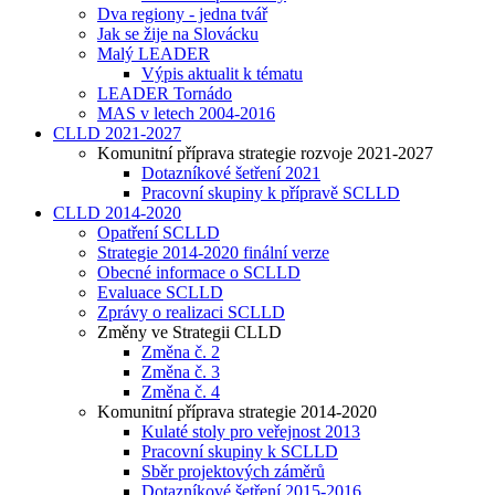
Dva regiony - jedna tvář
Jak se žije na Slovácku
Malý LEADER
Výpis aktualit k tématu
LEADER Tornádo
MAS v letech 2004-2016
CLLD 2021-2027
Komunitní příprava strategie rozvoje 2021-2027
Dotazníkové šetření 2021
Pracovní skupiny k přípravě SCLLD
CLLD 2014-2020
Opatření SCLLD
Strategie 2014-2020 finální verze
Obecné informace o SCLLD
Evaluace SCLLD
Zprávy o realizaci SCLLD
Změny ve Strategii CLLD
Změna č. 2
Změna č. 3
Změna č. 4
Komunitní příprava strategie 2014-2020
Kulaté stoly pro veřejnost 2013
Pracovní skupiny k SCLLD
Sběr projektových záměrů
Dotazníkové šetření 2015-2016