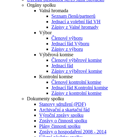
Orgány spolku
Valná hromada
Seznam členů/partnerů
Jednací a volební řád VH
Zápisy z Valné hromady
Výbor
Členové výboru
Jednací řád Výboru
Zápisy z výboru
Výběrová komise
Členové výběrové komise
Jednací řád
Zápisy z výběrové komise
Kontrolní komise
Členové kontrolní komise
Jednací řád Kontrolní komise
Zápisy z kontrolní komise
Dokumenty spolku
Stanovy sdružení (PDF)
Archivační a skartační řád
Výroční zprávy spolku
Zprávy o činnosti spolku
Plány činnosti spolku
Zprávy o hospodaření 2008 - 2014