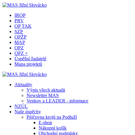
IROP
PRV
OP TAK
SZP
OPŽP
MAP
OPZ
OPZ +
Úspěšní žadatelé
Mapa projektů
Aktuality
Výpis všech aktualit
Newsletter MAS
Venkov a LEADER - informace
NZÚL
Naše úspěchy
Půjčovna krojů na Podluží
E-shop
Nákupní košík
Obchodní podmínky