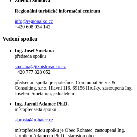
Zdeňka Šimková
Regionální turistické informační centrum
info@regionalko.cz
+420 608 934 142
Vedení spolku
Ing. Josef Smetana
předseda spolku
smetana@jiznislovacko.cz
+420 777 328 052
předsedou spolku je společnost Communal Servis &
Consulting, s.r.o. Hlavní 116, 69156 Hrušky, zastoupená Ing.
Josefem Smetanou, jednatelem
Ing. Jarmil Adamec Ph.D.
místopředseda spolku
starosta@rohatec.cz
místopředsedou spolku je Obec Rohatec, zastoupená Ing.
Jarmilem Adamcem Ph.D., starostou obce