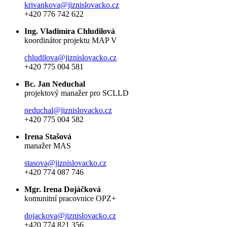
krivankova@jiznislovacko.cz
+420 776 742 622
Ing. Vladimíra Chludilová
koordinátor projektu MAP V
chludilova@jiznislovacko.cz
+420 775 004 581
Bc. Jan Neduchal
projektový manažer pro SCLLD
neduchal@jiznislovacko.cz
+420 775 004 582
Irena Stašová
manažer MAS
stasova@jiznislovacko.cz
+420 774 087 746
Mgr. Irena Dojáčková
komunitní pracovnice OPZ+
dojackova@jiznislovacko.cz
+420 774 821 356