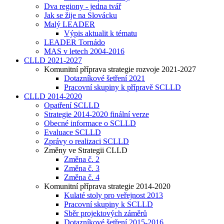
Dva regiony - jedna tvář
Jak se žije na Slovácku
Malý LEADER
Výpis aktualit k tématu
LEADER Tornádo
MAS v letech 2004-2016
CLLD 2021-2027
Komunitní příprava strategie rozvoje 2021-2027
Dotazníkové šetření 2021
Pracovní skupiny k přípravě SCLLD
CLLD 2014-2020
Opatření SCLLD
Strategie 2014-2020 finální verze
Obecné informace o SCLLD
Evaluace SCLLD
Zprávy o realizaci SCLLD
Změny ve Strategii CLLD
Změna č. 2
Změna č. 3
Změna č. 4
Komunitní příprava strategie 2014-2020
Kulaté stoly pro veřejnost 2013
Pracovní skupiny k SCLLD
Sběr projektových záměrů
Dotazníkové šetření 2015-2016