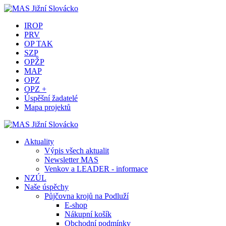
IROP
PRV
OP TAK
SZP
OPŽP
MAP
OPZ
OPZ +
Úspěšní žadatelé
Mapa projektů
Aktuality
Výpis všech aktualit
Newsletter MAS
Venkov a LEADER - informace
NZÚL
Naše úspěchy
Půjčovna krojů na Podluží
E-shop
Nákupní košík
Obchodní podmínky