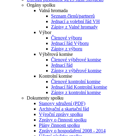
Orgány spolku
Valná hromada
Seznam členů/partnerů
Jednací a volební řád VH
Zápisy z Valné hromady
Výbor
Členové výboru
Jednací řád Výboru
Zápisy z výboru
Výběrová komise
Členové výběrové komise
Jednací řád
Zápisy z výběrové komise
Kontrolní komise
Členové kontrolní komise
Jednací řád Kontrolní komise
Zápisy z kontrolní komise
Dokumenty spolku
Stanovy sdružení (PDF)
Archivační a skartační řád
Výroční zprávy spolku
Zprávy o činnosti spolku
Plány činnosti spolku
Zprávy o hospodaření 2008 - 2014