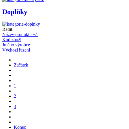
Doplňky
Řadit
Název produktu +/-
Kód zboží
Jméno výrobce
Výchozí řazení
Začátek
1
2
3
Konec