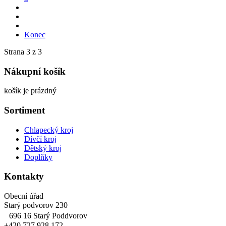
Konec
Strana 3 z 3
Nákupní košík
košík je prázdný
Sortiment
Chlapecký kroj
Dívčí kroj
Dětský kroj
Doplňky
Kontakty
Obecní úřad
Starý podvorov 230
696 16 Starý Poddvorov
+420 727 928 172