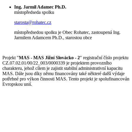
Ing. Jarmil Adamec Ph.D.
místopředseda spolku
starosta@rohatec.cz
místopředsedou spolku je Obec Rohatec, zastoupená Ing.
Jarmilem Adamcem Ph.D., starostou obce
Projekt "
MAS - MAS Jižní Slovácko - 2
" registrační číslo projektu
CZ.07.02.01/00/22_003/0000339 je projektem provozního
charakteru, jehož cílem je zajistit stabilní administrativní kapacitu
MAS. Dále jsou díky němu financovány také některé další výdaje
potřebné pro výkon činnosti MAS. Tento projekt je spolufinancován
Evropskou unií.
© Jižní Slovácko
vytvořil
www.pixelhouse.cz