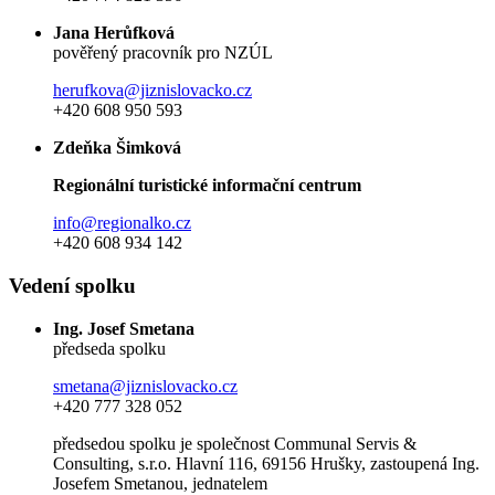
Jana Herůfková
pověřený pracovník pro NZÚL
herufkova@jiznislovacko.cz
+420 608 950 593
Zdeňka Šimková
Regionální turistické informační centrum
info@regionalko.cz
+420 608 934 142
Vedení spolku
Ing. Josef Smetana
předseda spolku
smetana@jiznislovacko.cz
+420 777 328 052
předsedou spolku je společnost Communal Servis &
Consulting, s.r.o. Hlavní 116, 69156 Hrušky, zastoupená Ing.
Josefem Smetanou, jednatelem