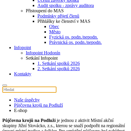
Účetní závěrky spolku
Audit spolku - zprávy auditora
Přistoupení do MAS
Podmínky přijetí členů
Přihlášky ke členství v MAS
Obec
Město
Fyzická os. podn./nepodn.
Právnická os. podn./nepodn.
Infopoint
Infopoint Hodonín
Setkání Infopoint
1. Setkání spolků 2026
2. Setkání spolků 2026
Kontakty
Naše úspěchy
Půjčovna krojů na Podluží
E-shop
Půjčovna krojů na Podluží
je jednou z aktivit Místní akční
skupiny Jižní Slovácko, z.s., kterou se snaží podpořit na regionální
úrovni místní tradice a folklor. Pro umístění půjčovny byl nabídnut