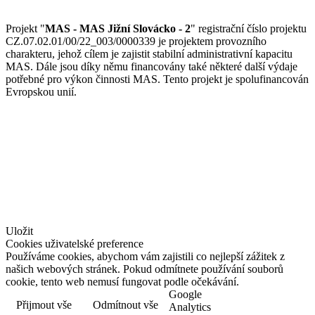
Projekt "
MAS - MAS Jižní Slovácko - 2
" registrační číslo projektu
CZ.07.02.01/00/22_003/0000339 je projektem provozního
charakteru, jehož cílem je zajistit stabilní administrativní kapacitu
MAS. Dále jsou díky němu financovány také některé další výdaje
potřebné pro výkon činnosti MAS. Tento projekt je spolufinancován
Evropskou unií.
© Jižní Slovácko
vytvořil
www.pixelhouse.cz
Uložit
Cookies uživatelské preference
Používáme cookies, abychom vám zajistili co nejlepší zážitek z
našich webových stránek. Pokud odmítnete používání souborů
cookie, tento web nemusí fungovat podle očekávání.
Google
Přijmout vše
Odmítnout vše
Více informací
Analytics