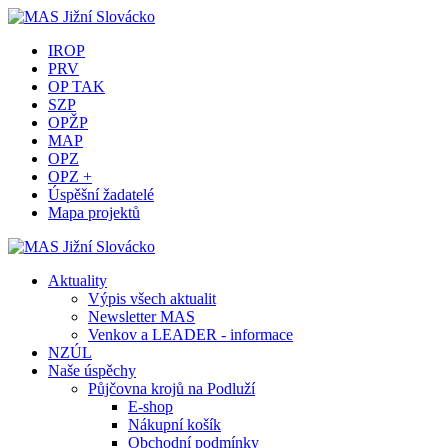
IROP
PRV
OP TAK
SZP
OPŽP
MAP
OPZ
OPZ +
Úspěšní žadatelé
Mapa projektů
Aktuality
Výpis všech aktualit
Newsletter MAS
Venkov a LEADER - informace
NZÚL
Naše úspěchy
Půjčovna krojů na Podluží
E-shop
Nákupní košík
Obchodní podmínky