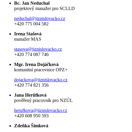
Bc. Jan Neduchal
projektový manažer pro SCLLD
neduchal@jiznislovacko.cz
+420 775 004 582
Irena Stašová
manažer MAS
stasova@jiznislovacko.cz
+420 774 087 746
Mgr. Irena Dojáčková
komunitní pracovnice OPZ+
dojackova@jiznislovacko.cz
+420 774 821 356
Jana Herůfková
pověřený pracovník pro NZÚL
herufkova@jiznislovacko.cz
+420 608 950 593
Zdeňka Šimková