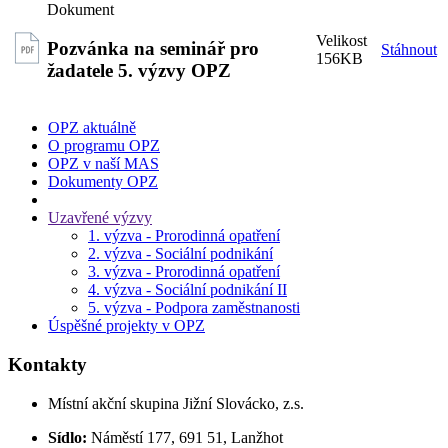
Pozvánka na seminář pro
Stáhnout
156KB
žadatele 5. výzvy OPZ
OPZ aktuálně
O programu OPZ
OPZ v naší MAS
Dokumenty OPZ
Uzavřené výzvy
1. výzva - Prorodinná opatření
2. výzva - Sociální podnikání
3. výzva - Prorodinná opatření
4. výzva - Sociální podnikání II
5. výzva - Podpora zaměstnanosti
Úspěšné projekty v OPZ
Kontakty
Místní akční skupina Jižní Slovácko, z.s.
Sídlo:
Náměstí 177, 691 51, Lanžhot