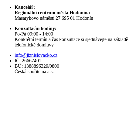
Kancelář:
Regionální centrum města Hodonína
Masarykovo náměstí 27 695 01 Hodonín
Konzultační hodiny:
Po-Pá 09:00 - 14:00
Konkrétní termín a čas konzultace si sjednávejte na základě
telefonické domluvy.
info@jiznislovacko.cz
IČ: 26667401
BÚ: 1388896329/0800
Česká spořitelna a.s.