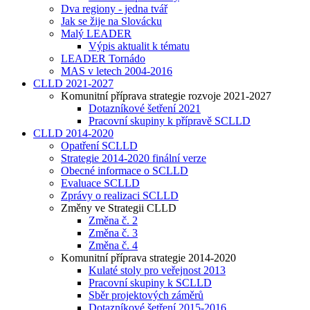
Dva regiony - jedna tvář
Jak se žije na Slovácku
Malý LEADER
Výpis aktualit k tématu
LEADER Tornádo
MAS v letech 2004-2016
CLLD 2021-2027
Komunitní příprava strategie rozvoje 2021-2027
Dotazníkové šetření 2021
Pracovní skupiny k přípravě SCLLD
CLLD 2014-2020
Opatření SCLLD
Strategie 2014-2020 finální verze
Obecné informace o SCLLD
Evaluace SCLLD
Zprávy o realizaci SCLLD
Změny ve Strategii CLLD
Změna č. 2
Změna č. 3
Změna č. 4
Komunitní příprava strategie 2014-2020
Kulaté stoly pro veřejnost 2013
Pracovní skupiny k SCLLD
Sběr projektových záměrů
Dotazníkové šetření 2015-2016