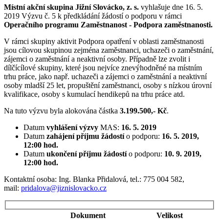
Místní akční skupina Jižní Slovácko, z. s.
vyhlašuje dne 16. 5.
2019 Výzvu č. 5 k předkládání žádostí o podporu v rámci
Operačního programu Zaměstnanost - Podpora zaměstnanosti.
V rámci skupiny aktivit Podpora opatření v oblasti zaměstnanosti
jsou cílovou skupinou zejména zaměstnanci, uchazeči o zaměstnání,
zájemci o zaměstnání a neaktivní osoby. Případně lze zvolit i
dílčícílové skupiny, které jsou nejvíce znevýhodněné na místním
trhu práce, jako např. uchazeči a zájemci o zaměstnání a neaktivní
osoby mladší 25 let, propuštění zaměstnanci, osoby s nízkou úrovní
kvalifikace, osoby s kumulací hendikepů na trhu práce atd.
Na tuto výzvu byla alokována částka
3.199.500,- Kč
.
Datum
vyhlášení výzvy
MAS:
16. 5. 2019
Datum
zahájení příjmu žádostí
o podporu:
16. 5. 2019,
12:00 hod.
Datum
ukončení příjmu žádostí
o podporu:
10. 9. 2019,
12:00 hod.
Kontaktní osoba: Ing. Blanka Přidalová, tel.: 775 004 582,
mail:
pridalova@jiznislovacko.cz
Dokument
Velikost