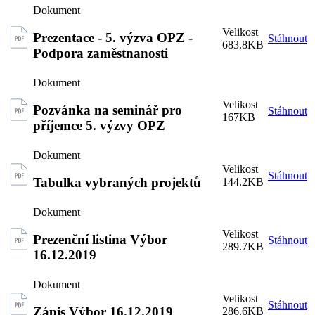
Prezentace - 5. výzva OPZ -
Stáhnout
683.8KB
Podpora zaměstnanosti
Pozvánka na seminář pro
Stáhnout
167KB
příjemce 5. výzvy OPZ
Stáhnout
Tabulka vybraných projektů
144.2KB
Prezenční listina Výbor
Stáhnout
289.7KB
16.12.2019
Stáhnout
Zápis Výbor 16.12.2019
286.6KB