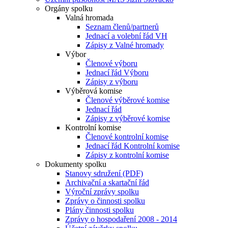
Orgány spolku
Valná hromada
Seznam členů/partnerů
Jednací a volební řád VH
Zápisy z Valné hromady
Výbor
Členové výboru
Jednací řád Výboru
Zápisy z výboru
Výběrová komise
Členové výběrové komise
Jednací řád
Zápisy z výběrové komise
Kontrolní komise
Členové kontrolní komise
Jednací řád Kontrolní komise
Zápisy z kontrolní komise
Dokumenty spolku
Stanovy sdružení (PDF)
Archivační a skartační řád
Výroční zprávy spolku
Zprávy o činnosti spolku
Plány činnosti spolku
Zprávy o hospodaření 2008 - 2014