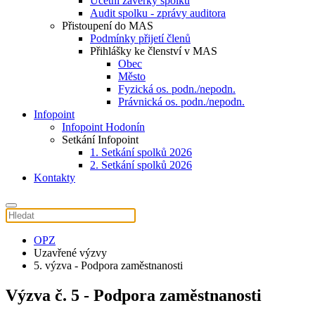
Účetní závěrky spolku
Audit spolku - zprávy auditora
Přistoupení do MAS
Podmínky přijetí členů
Přihlášky ke členství v MAS
Obec
Město
Fyzická os. podn./nepodn.
Právnická os. podn./nepodn.
Infopoint
Infopoint Hodonín
Setkání Infopoint
1. Setkání spolků 2026
2. Setkání spolků 2026
Kontakty
OPZ
Uzavřené výzvy
5. výzva - Podpora zaměstnanosti
Výzva č. 5 - Podpora zaměstnanosti