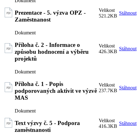
Prezentace - 5. výzva OPZ -
Stáhnout
521.2KB
Zaměstnanost
Příloha č. 2 - Informace o
Stáhnout
způsobu hodnocení a výběru
426.3KB
projektů
Příloha č. 1 - Popis
Stáhnout
podporovaných aktivit ve výzvě
237.7KB
MAS
Text výzvy č. 5 - Podpora
Stáhnout
416.3KB
zaměstnanosti