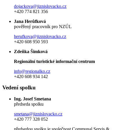
dojackova@jiznislovacko.cz
+420 774 821 356
Jana Herůfková
pověřený pracovník pro NZÚL
herufkova@jiznislovacko.cz
+420 608 950 593
Zdeňka Šimková
Regionální turistické informační centrum
info@regionalko.cz
+420 608 934 142
Vedení spolku
Ing. Josef Smetana
předseda spolku
smetana@jiznislovacko.cz
+420 777 328 052
předsedou spolku je společnost Communal Servis &