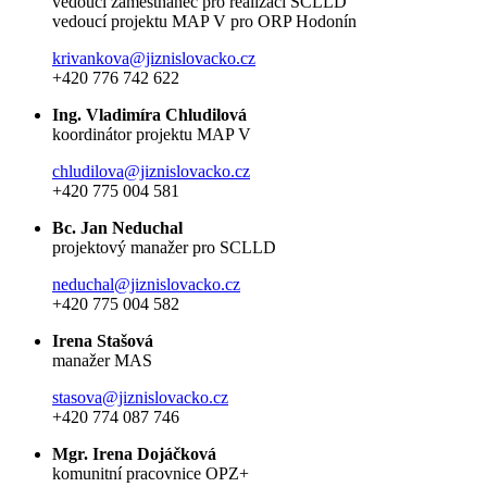
vedoucí zaměstnanec pro realizaci SCLLD
vedoucí projektu MAP V pro ORP Hodonín
krivankova@jiznislovacko.cz
+420 776 742 622
Ing. Vladimíra Chludilová
koordinátor projektu MAP V
chludilova@jiznislovacko.cz
+420 775 004 581
Bc. Jan Neduchal
projektový manažer pro SCLLD
neduchal@jiznislovacko.cz
+420 775 004 582
Irena Stašová
manažer MAS
stasova@jiznislovacko.cz
+420 774 087 746
Mgr. Irena Dojáčková
komunitní pracovnice OPZ+