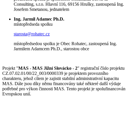
Consulting, s.r.o. Hlavní 116, 69156 Hrušky, zastoupená Ing.
Josefem Smetanou, jednatelem
Ing. Jarmil Adamec Ph.D.
místopředseda spolku
starosta@rohatec.cz
místopředsedou spolku je Obec Rohatec, zastoupená Ing.
Jarmilem Adamcem Ph.D., starostou obce
Projekt "
MAS - MAS Jižní Slovácko - 2
" registrační číslo projektu
CZ.07.02.01/00/22_003/0000339 je projektem provozního
charakteru, jehož cílem je zajistit stabilní administrativní kapacitu
MAS. Dále jsou díky němu financovány také některé další výdaje
potřebné pro výkon činnosti MAS. Tento projekt je spolufinancován
Evropskou unií.