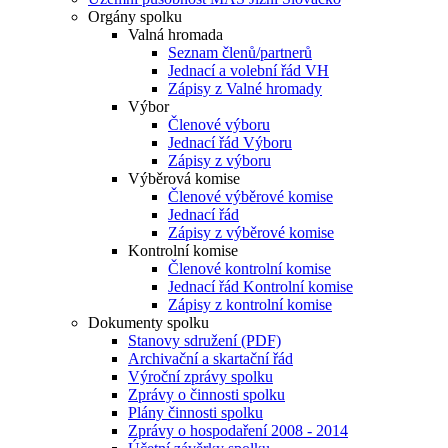
Orgány spolku
Valná hromada
Seznam členů/partnerů
Jednací a volební řád VH
Zápisy z Valné hromady
Výbor
Členové výboru
Jednací řád Výboru
Zápisy z výboru
Výběrová komise
Členové výběrové komise
Jednací řád
Zápisy z výběrové komise
Kontrolní komise
Členové kontrolní komise
Jednací řád Kontrolní komise
Zápisy z kontrolní komise
Dokumenty spolku
Stanovy sdružení (PDF)
Archivační a skartační řád
Výroční zprávy spolku
Zprávy o činnosti spolku
Plány činnosti spolku
Zprávy o hospodaření 2008 - 2014