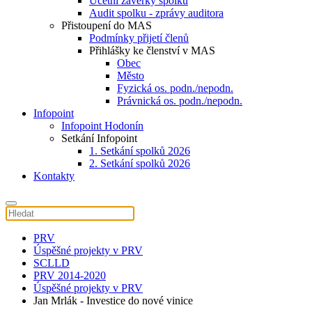
Účetní závěrky spolku
Audit spolku - zprávy auditora
Přistoupení do MAS
Podmínky přijetí členů
Přihlášky ke členství v MAS
Obec
Město
Fyzická os. podn./nepodn.
Právnická os. podn./nepodn.
Infopoint
Infopoint Hodonín
Setkání Infopoint
1. Setkání spolků 2026
2. Setkání spolků 2026
Kontakty
PRV
Úspěšné projekty v PRV
SCLLD
PRV 2014-2020
Úspěšné projekty v PRV
Jan Mrlák - Investice do nové vinice