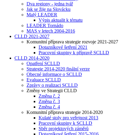
Dva regiony - jedna tvář
Jak se žije na Slovácku
Malý LEADER
Výpis aktualit k tématu
LEADER Tornádo
MAS v letech 2004-2016
CLLD 2021-2027
Komunitní příprava strategie rozvoje 2021-2027
Dotazníkové šetření 2021
Pracovní skupiny k přípravě SCLLD
CLLD 2014-2020
Opatření SCLLD
Strategie 2014-2020 finální verze
Obecné informace o SCLLD
Evaluace SCLLD
Zprávy o realizaci SCLLD
Změny ve Strategii CLLD
Změna č. 2
Změna č. 3
Změna č. 4
Komunitní příprava strategie 2014-2020
Kulaté stoly pro veřejnost 2013
Pracovní skupiny k SCLLD
Sběr projektových záměrů
Dotazníkové šetření 2015-2016