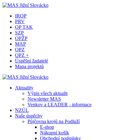
IROP
PRV
OP TAK
SZP
OPŽP
MAP
OPZ
OPZ +
Úspěšní žadatelé
Mapa projektů
Aktuality
Výpis všech aktualit
Newsletter MAS
Venkov a LEADER - informace
NZÚL
Naše úspěchy
Půjčovna krojů na Podluží
E-shop
Nákupní košík
Obchodní podmínky