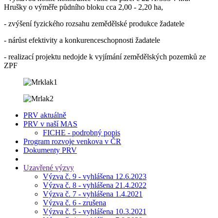
Hrušky o výměře půdního bloku cca 2,00 - 2,20 ha,
- zvýšení fyzického rozsahu zemědělské produkce žadatele
- nárůst efektivity a konkurenceschopnosti žadatele
- realizací projektu nedojde k vyjímání zemědělských pozemků ze
ZPF
PRV aktuálně
PRV v naší MAS
FICHE - podrobný popis
Program rozvoje venkova v ČR
Dokumenty PRV
Uzavřené výzvy
Výzva č. 9 - vyhlášena 12.6.2023
Výzva č. 8 - vyhlášena 21.4.2022
Výzva č. 7 - vyhlášena 1.4.2021
Výzva č. 6 - zrušena
Výzva č. 5 - vyhlášena 10.3.2021