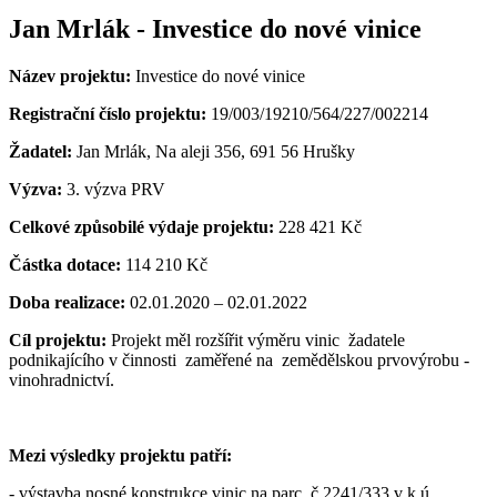
Jan Mrlák - Investice do nové vinice
Název projektu:
Investice do nové vinice
Registrační číslo projektu:
19/003/19210/564/227/002214
Žadatel:
Jan Mrlák, Na aleji 356, 691 56 Hrušky
Výzva:
3. výzva PRV
Celkové způsobilé výdaje projektu:
228 421 Kč
Částka dotace:
114 210 Kč
Doba realizace:
02.01.2020 – 02.01.2022
Cíl projektu:
Projekt měl rozšířit výměru vinic žadatele
podnikajícího v činnosti zaměřené na zemědělskou prvovýrobu -
vinohradnictví.
Mezi výsledky projektu patří:
- výstavba nosné konstrukce vinic na parc. č 2241/333 v k.ú.