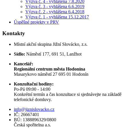
Výzva č. 4 - vyhlášena 7.8.2020
Výzva č. 3 - vyhlášena 6.6.2019
Výzva č. 2 - vyhlášena 6.4.2018
Výzva č. 1 - vyhlášena 15.12.2017
Úspěšné projekty v PRV
Kontakty
Místní akční skupina Jižní Slovácko, z.s.
Sídlo:
Náměstí 177, 691 51, Lanžhot
Kancelář:
Regionální centrum města Hodonína
Masarykovo náměstí 27 695 01 Hodonín
Konzultační hodiny:
Po-Pá 09:00 - 14:00
Konkrétní termín a čas konzultace si sjednávejte na základě
telefonické domluvy.
info@jiznislovacko.cz
IČ: 26667401
BÚ: 1388896329/0800
Česká spořitelna a.s.