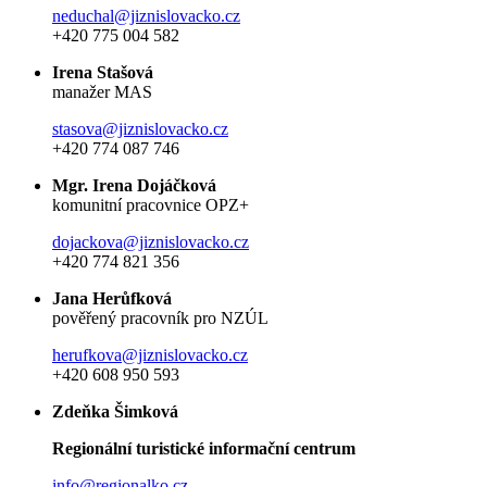
neduchal@jiznislovacko.cz
+420 775 004 582
Irena Stašová
manažer MAS
stasova@jiznislovacko.cz
+420 774 087 746
Mgr. Irena Dojáčková
komunitní pracovnice OPZ+
dojackova@jiznislovacko.cz
+420 774 821 356
Jana Herůfková
pověřený pracovník pro NZÚL
herufkova@jiznislovacko.cz
+420 608 950 593
Zdeňka Šimková
Regionální turistické informační centrum
info@regionalko.cz