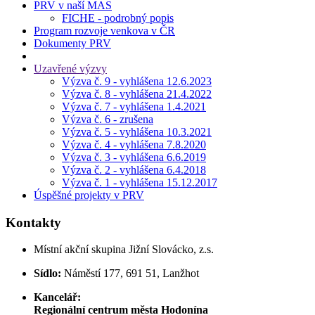
PRV v naší MAS
FICHE - podrobný popis
Program rozvoje venkova v ČR
Dokumenty PRV
Uzavřené výzvy
Výzva č. 9 - vyhlášena 12.6.2023
Výzva č. 8 - vyhlášena 21.4.2022
Výzva č. 7 - vyhlášena 1.4.2021
Výzva č. 6 - zrušena
Výzva č. 5 - vyhlášena 10.3.2021
Výzva č. 4 - vyhlášena 7.8.2020
Výzva č. 3 - vyhlášena 6.6.2019
Výzva č. 2 - vyhlášena 6.4.2018
Výzva č. 1 - vyhlášena 15.12.2017
Úspěšné projekty v PRV
Kontakty
Místní akční skupina Jižní Slovácko, z.s.
Sídlo:
Náměstí 177, 691 51, Lanžhot
Kancelář:
Regionální centrum města Hodonína