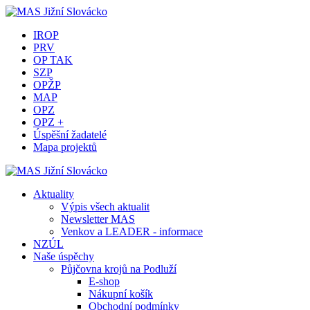
IROP
PRV
OP TAK
SZP
OPŽP
MAP
OPZ
OPZ +
Úspěšní žadatelé
Mapa projektů
Aktuality
Výpis všech aktualit
Newsletter MAS
Venkov a LEADER - informace
NZÚL
Naše úspěchy
Půjčovna krojů na Podluží
E-shop
Nákupní košík
Obchodní podmínky