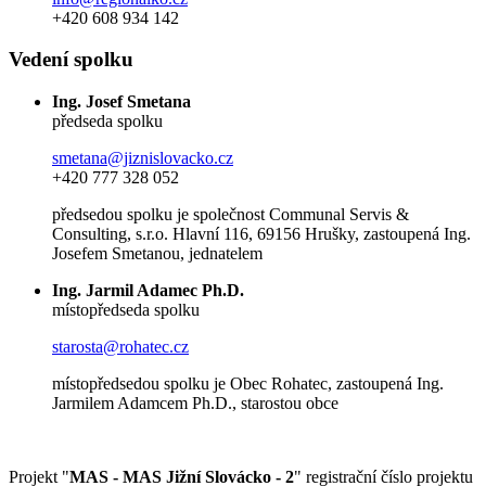
+420 608 934 142
Vedení spolku
Ing. Josef Smetana
předseda spolku
smetana@jiznislovacko.cz
+420 777 328 052
předsedou spolku je společnost Communal Servis &
Consulting, s.r.o. Hlavní 116, 69156 Hrušky, zastoupená Ing.
Josefem Smetanou, jednatelem
Ing. Jarmil Adamec Ph.D.
místopředseda spolku
starosta@rohatec.cz
místopředsedou spolku je Obec Rohatec, zastoupená Ing.
Jarmilem Adamcem Ph.D., starostou obce
Projekt "
MAS - MAS Jižní Slovácko - 2
" registrační číslo projektu