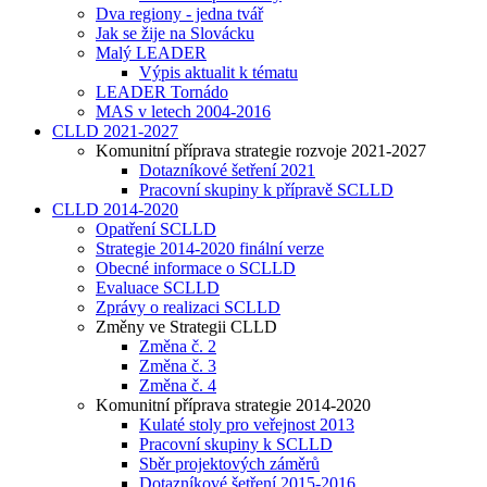
Dva regiony - jedna tvář
Jak se žije na Slovácku
Malý LEADER
Výpis aktualit k tématu
LEADER Tornádo
MAS v letech 2004-2016
CLLD 2021-2027
Komunitní příprava strategie rozvoje 2021-2027
Dotazníkové šetření 2021
Pracovní skupiny k přípravě SCLLD
CLLD 2014-2020
Opatření SCLLD
Strategie 2014-2020 finální verze
Obecné informace o SCLLD
Evaluace SCLLD
Zprávy o realizaci SCLLD
Změny ve Strategii CLLD
Změna č. 2
Změna č. 3
Změna č. 4
Komunitní příprava strategie 2014-2020
Kulaté stoly pro veřejnost 2013
Pracovní skupiny k SCLLD
Sběr projektových záměrů
Dotazníkové šetření 2015-2016