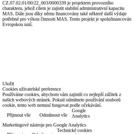
CZ.07.02.01/00/22_003/0000339 je projektem provozního
charakteru, jehož cílem je zajistit stabilní administrativní kapacitu
MAS. Dále jsou díky němu financovány také některé další výdaje
potřebné pro výkon činnosti MAS. Tento projekt je spolufinancován
Evropskou unií.
© Jižní Slovácko
vytvořil
www.pixelhouse.cz
Uložit
Cookies uživatelské preference
Používáme cookies, abychom vám zajistili co nejlepší zážitek z
našich webových stránek. Pokud odmítnete používání souborů
cookie, tento web nemusí fungovat podle očekávání.
Google
Přijmout vše
Odmítnout vše
Více informací
Analytics
Marketingové nástroje pro Google Analytics
Technické cookies