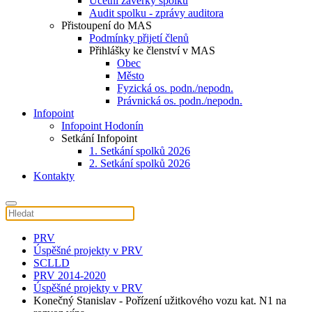
Účetní závěrky spolku
Audit spolku - zprávy auditora
Přistoupení do MAS
Podmínky přijetí členů
Přihlášky ke členství v MAS
Obec
Město
Fyzická os. podn./nepodn.
Právnická os. podn./nepodn.
Infopoint
Infopoint Hodonín
Setkání Infopoint
1. Setkání spolků 2026
2. Setkání spolků 2026
Kontakty
PRV
Úspěšné projekty v PRV
SCLLD
PRV 2014-2020
Úspěšné projekty v PRV
Konečný Stanislav - Pořízení užitkového vozu kat. N1 na