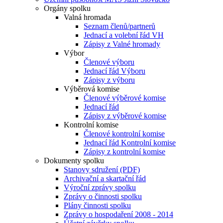
Orgány spolku
Valná hromada
Seznam členů/partnerů
Jednací a volební řád VH
Zápisy z Valné hromady
Výbor
Členové výboru
Jednací řád Výboru
Zápisy z výboru
Výběrová komise
Členové výběrové komise
Jednací řád
Zápisy z výběrové komise
Kontrolní komise
Členové kontrolní komise
Jednací řád Kontrolní komise
Zápisy z kontrolní komise
Dokumenty spolku
Stanovy sdružení (PDF)
Archivační a skartační řád
Výroční zprávy spolku
Zprávy o činnosti spolku
Plány činnosti spolku
Zprávy o hospodaření 2008 - 2014