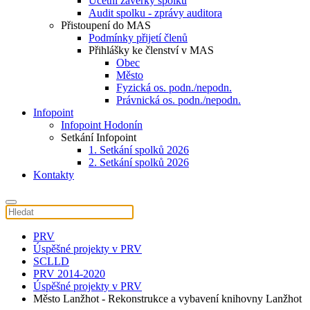
Účetní závěrky spolku
Audit spolku - zprávy auditora
Přistoupení do MAS
Podmínky přijetí členů
Přihlášky ke členství v MAS
Obec
Město
Fyzická os. podn./nepodn.
Právnická os. podn./nepodn.
Infopoint
Infopoint Hodonín
Setkání Infopoint
1. Setkání spolků 2026
2. Setkání spolků 2026
Kontakty
PRV
Úspěšné projekty v PRV
SCLLD
PRV 2014-2020
Úspěšné projekty v PRV
Město Lanžhot - Rekonstrukce a vybavení knihovny Lanžhot