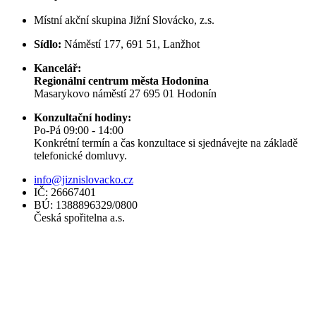
Místní akční skupina Jižní Slovácko, z.s.
Sídlo:
Náměstí 177, 691 51, Lanžhot
Kancelář:
Regionální centrum města Hodonína
Masarykovo náměstí 27 695 01 Hodonín
Konzultační hodiny:
Po-Pá 09:00 - 14:00
Konkrétní termín a čas konzultace si sjednávejte na základě
telefonické domluvy.
info@jiznislovacko.cz
IČ: 26667401
BÚ: 1388896329/0800
Česká spořitelna a.s.