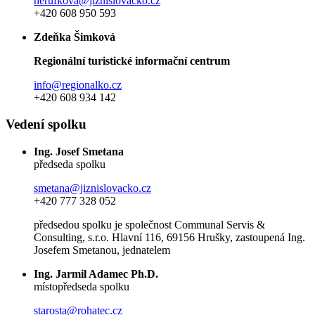
herufkova@jiznislovacko.cz
+420 608 950 593
Zdeňka Šimková
Regionální turistické informační centrum
info@regionalko.cz
+420 608 934 142
Vedení spolku
Ing. Josef Smetana
předseda spolku
smetana@jiznislovacko.cz
+420 777 328 052
předsedou spolku je společnost Communal Servis &
Consulting, s.r.o. Hlavní 116, 69156 Hrušky, zastoupená Ing.
Josefem Smetanou, jednatelem
Ing. Jarmil Adamec Ph.D.
místopředseda spolku
starosta@rohatec.cz