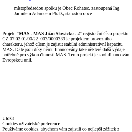
místopředsedou spolku je Obec Rohatec, zastoupená Ing.
Jarmilem Adamcem Ph.D., starostou obce
Projekt "
MAS - MAS Jižní Slovácko - 2
" registrační číslo projektu
CZ.07.02.01/00/22_003/0000339 je projektem provozního
charakteru, jehož cílem je zajistit stabilní administrativní kapacitu
MAS. Dále jsou díky němu financovány také některé další výdaje
potřebné pro výkon činnosti MAS. Tento projekt je spolufinancován
Evropskou unií.
© Jižní Slovácko
vytvořil
www.pixelhouse.cz
Uložit
Cookies uživatelské preference
Používáme cookies, abychom vám zajistili co nejlepší zážitek z