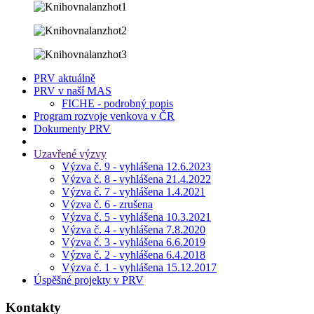
PRV aktuálně
PRV v naší MAS
FICHE - podrobný popis
Program rozvoje venkova v ČR
Dokumenty PRV
Uzavřené výzvy
Výzva č. 9 - vyhlášena 12.6.2023
Výzva č. 8 - vyhlášena 21.4.2022
Výzva č. 7 - vyhlášena 1.4.2021
Výzva č. 6 - zrušena
Výzva č. 5 - vyhlášena 10.3.2021
Výzva č. 4 - vyhlášena 7.8.2020
Výzva č. 3 - vyhlášena 6.6.2019
Výzva č. 2 - vyhlášena 6.4.2018
Výzva č. 1 - vyhlášena 15.12.2017
Úspěšné projekty v PRV
Kontakty