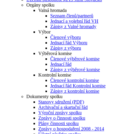
Orgány spolku
Valná hromada
Seznam členů/partnerů
Jednací a volební řád VH
Zápisy z Valné hromady
Výbor
Členové výboru
Jednací řád Výboru
Zápisy z výboru
Výběrová komise
Členové výběrové komise
Jednací řád
Zápisy z výběrové komise
Kontrolní komise
Členové kontrolní komise
Jednací řád Kontrolní komise
Zápisy z kontrolní komise
Dokumenty spolku
Stanovy sdružení (PDF)
Archivační a skartační řád
Výroční zprávy spolku
Zprávy o činnosti spolku
Plány činnosti spolku
Zprávy o hospodaření 2008 - 2014