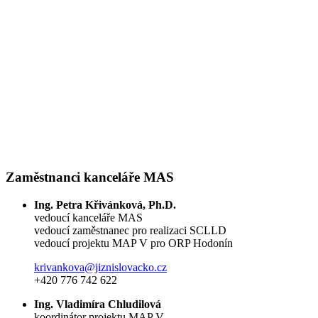
Zaměstnanci kanceláře MAS
Ing. Petra Křivánková, Ph.D.
vedoucí kanceláře MAS
vedoucí zaměstnanec pro realizaci SCLLD
vedoucí projektu MAP V pro ORP Hodonín
krivankova@jiznislovacko.cz
+420 776 742 622
Ing. Vladimíra Chludilová
koordinátor projektu MAP V