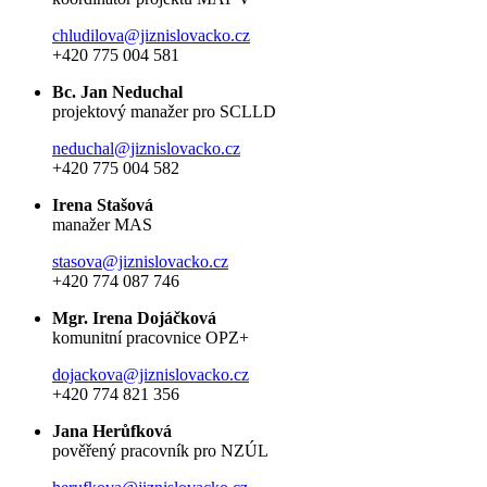
chludilova@jiznislovacko.cz
+420 775 004 581
Bc. Jan Neduchal
projektový manažer pro SCLLD
neduchal@jiznislovacko.cz
+420 775 004 582
Irena Stašová
manažer MAS
stasova@jiznislovacko.cz
+420 774 087 746
Mgr. Irena Dojáčková
komunitní pracovnice OPZ+
dojackova@jiznislovacko.cz
+420 774 821 356
Jana Herůfková
pověřený pracovník pro NZÚL