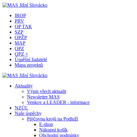
IROP
PRV
OP TAK
SZP
OPŽP
MAP
OPZ
OPZ +
Úspěšní žadatelé
Mapa projektů
Aktuality
Výpis všech aktualit
Newsletter MAS
Venkov a LEADER - informace
NZÚL
Naše úspěchy
Půjčovna krojů na Podluží
E-shop
Nákupní košík
Obchodní podmínky