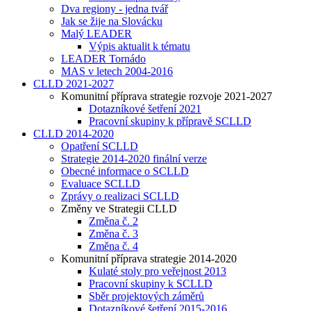
Dva regiony - jedna tvář
Jak se žije na Slovácku
Malý LEADER
Výpis aktualit k tématu
LEADER Tornádo
MAS v letech 2004-2016
CLLD 2021-2027
Komunitní příprava strategie rozvoje 2021-2027
Dotazníkové šetření 2021
Pracovní skupiny k přípravě SCLLD
CLLD 2014-2020
Opatření SCLLD
Strategie 2014-2020 finální verze
Obecné informace o SCLLD
Evaluace SCLLD
Zprávy o realizaci SCLLD
Změny ve Strategii CLLD
Změna č. 2
Změna č. 3
Změna č. 4
Komunitní příprava strategie 2014-2020
Kulaté stoly pro veřejnost 2013
Pracovní skupiny k SCLLD
Sběr projektových záměrů
Dotazníkové šetření 2015-2016