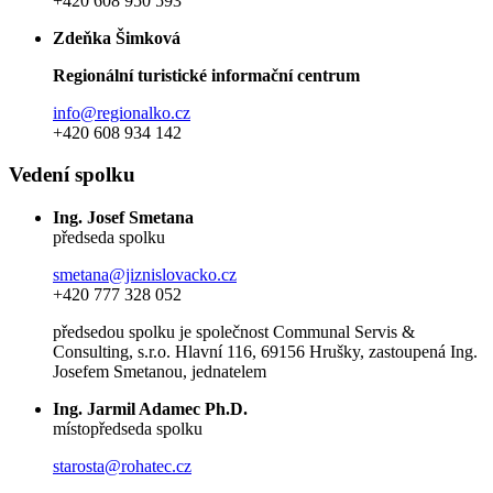
+420 608 950 593
Zdeňka Šimková
Regionální turistické informační centrum
info@regionalko.cz
+420 608 934 142
Vedení spolku
Ing. Josef Smetana
předseda spolku
smetana@jiznislovacko.cz
+420 777 328 052
předsedou spolku je společnost Communal Servis &
Consulting, s.r.o. Hlavní 116, 69156 Hrušky, zastoupená Ing.
Josefem Smetanou, jednatelem
Ing. Jarmil Adamec Ph.D.
místopředseda spolku
starosta@rohatec.cz