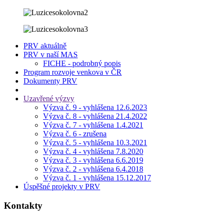
PRV aktuálně
PRV v naší MAS
FICHE - podrobný popis
Program rozvoje venkova v ČR
Dokumenty PRV
Uzavřené výzvy
Výzva č. 9 - vyhlášena 12.6.2023
Výzva č. 8 - vyhlášena 21.4.2022
Výzva č. 7 - vyhlášena 1.4.2021
Výzva č. 6 - zrušena
Výzva č. 5 - vyhlášena 10.3.2021
Výzva č. 4 - vyhlášena 7.8.2020
Výzva č. 3 - vyhlášena 6.6.2019
Výzva č. 2 - vyhlášena 6.4.2018
Výzva č. 1 - vyhlášena 15.12.2017
Úspěšné projekty v PRV
Kontakty