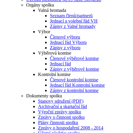
Orgány spolku
Valná hromada
Seznam členů/partnerů
Jednací a volební řád VH
Zápisy z Valné hromady
Výbor
Členové výboru
Jednací řád Výboru
Zápisy z výboru
Výběrová komise
Členové výběrové komise
Jednací řád
Zápisy z výběrové komise
Kontrolní komise
Členové kontrolní komise
Jednací řád Kontrolní komise
Zápisy z kontrolní komise
Dokumenty spolku
Stanovy sdružení (PDF)
Archivační a skartační řád
Výroční zprávy spolku
Zprávy o činnosti spolku
Plány činnosti spolku
Zprávy o hospodaření 2008 - 2014