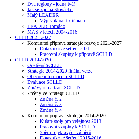
Dva regiony - jedna tvář
Jak se žije na Slovácku
Malý LEADER
Výpis aktualit k tématu
LEADER Tornádo
MAS v letech 2004-2016
CLLD 2021-2027
Komunitní příprava strategie rozvoje 2021-2027
Dotazníkové šetření 2021
Pracovní skupiny k přípravě SCLLD
CLLD 2014-2020
Opatření SCLLD
Strategie 2014-2020 finální verze
Obecné informace o SCLLD
Evaluace SCLLD
Zprávy o realizaci SCLLD
Změny ve Strategii CLLD
Změna č. 2
Změna č. 3
Změna č. 4
Komunitní příprava strategie 2014-2020
Kulaté stoly pro veřejnost 2013
Pracovní skupiny k SCLLD
Sběr projektových záměrů
Dotazníkové šetření 2015-2016