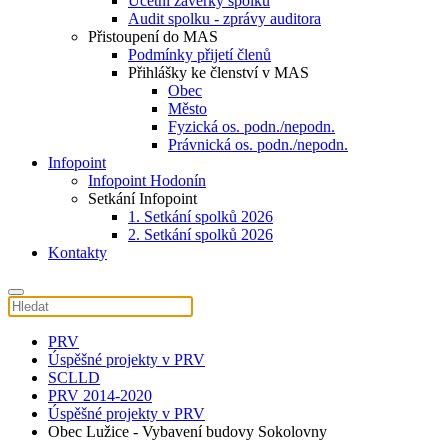
Účetní závěrky spolku
Audit spolku - zprávy auditora
Přistoupení do MAS
Podmínky přijetí členů
Přihlášky ke členství v MAS
Obec
Město
Fyzická os. podn./nepodn.
Právnická os. podn./nepodn.
Infopoint
Infopoint Hodonín
Setkání Infopoint
1. Setkání spolků 2026
2. Setkání spolků 2026
Kontakty
PRV
Úspěšné projekty v PRV
SCLLD
PRV 2014-2020
Úspěšné projekty v PRV
Obec Lužice - Vybavení budovy Sokolovny