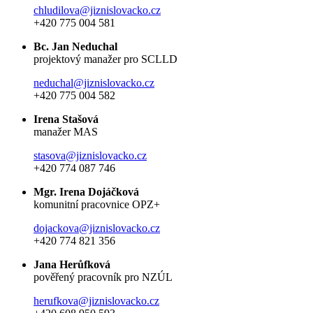
chludilova@jiznislovacko.cz
+420 775 004 581
Bc. Jan Neduchal
projektový manažer pro SCLLD
neduchal@jiznislovacko.cz
+420 775 004 582
Irena Stašová
manažer MAS
stasova@jiznislovacko.cz
+420 774 087 746
Mgr. Irena Dojáčková
komunitní pracovnice OPZ+
dojackova@jiznislovacko.cz
+420 774 821 356
Jana Herůfková
pověřený pracovník pro NZÚL
herufkova@jiznislovacko.cz