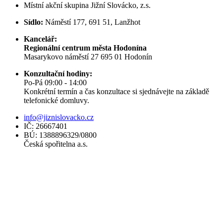
Místní akční skupina Jižní Slovácko, z.s.
Sídlo:
Náměstí 177, 691 51, Lanžhot
Kancelář:
Regionální centrum města Hodonína
Masarykovo náměstí 27 695 01 Hodonín
Konzultační hodiny:
Po-Pá 09:00 - 14:00
Konkrétní termín a čas konzultace si sjednávejte na základě
telefonické domluvy.
info@jiznislovacko.cz
IČ: 26667401
BÚ: 1388896329/0800
Česká spořitelna a.s.