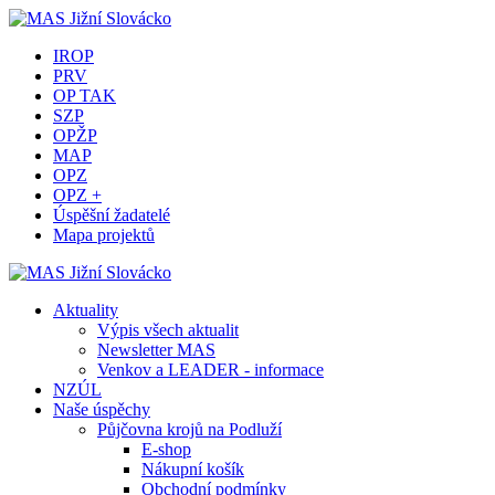
IROP
PRV
OP TAK
SZP
OPŽP
MAP
OPZ
OPZ +
Úspěšní žadatelé
Mapa projektů
Aktuality
Výpis všech aktualit
Newsletter MAS
Venkov a LEADER - informace
NZÚL
Naše úspěchy
Půjčovna krojů na Podluží
E-shop
Nákupní košík
Obchodní podmínky