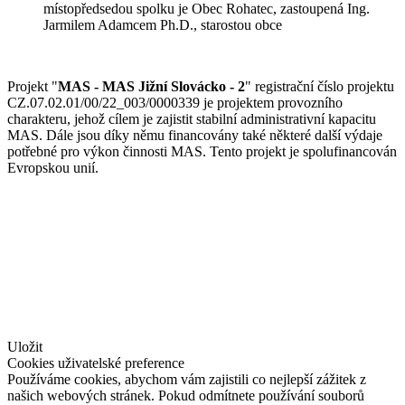
místopředsedou spolku je Obec Rohatec, zastoupená Ing.
Jarmilem Adamcem Ph.D., starostou obce
Projekt "
MAS - MAS Jižní Slovácko - 2
" registrační číslo projektu
CZ.07.02.01/00/22_003/0000339 je projektem provozního
charakteru, jehož cílem je zajistit stabilní administrativní kapacitu
MAS. Dále jsou díky němu financovány také některé další výdaje
potřebné pro výkon činnosti MAS. Tento projekt je spolufinancován
Evropskou unií.
© Jižní Slovácko
vytvořil
www.pixelhouse.cz
Uložit
Cookies uživatelské preference
Používáme cookies, abychom vám zajistili co nejlepší zážitek z
našich webových stránek. Pokud odmítnete používání souborů