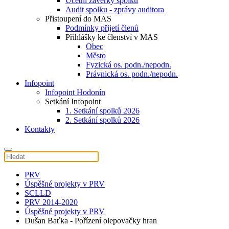
Účetní závěrky spolku
Audit spolku - zprávy auditora
Přistoupení do MAS
Podmínky přijetí členů
Přihlášky ke členství v MAS
Obec
Město
Fyzická os. podn./nepodn.
Právnická os. podn./nepodn.
Infopoint
Infopoint Hodonín
Setkání Infopoint
1. Setkání spolků 2026
2. Setkání spolků 2026
Kontakty
PRV
Úspěšné projekty v PRV
SCLLD
PRV 2014-2020
Úspěšné projekty v PRV
Dušan Baťka - Pořízení olepovačky hran