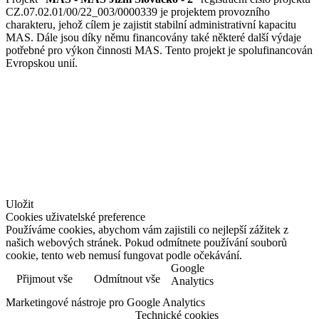
CZ.07.02.01/00/22_003/0000339 je projektem provozního
charakteru, jehož cílem je zajistit stabilní administrativní kapacitu
MAS. Dále jsou díky němu financovány také některé další výdaje
potřebné pro výkon činnosti MAS. Tento projekt je spolufinancován
Evropskou unií.
© Jižní Slovácko
vytvořil
www.pixelhouse.cz
Uložit
Cookies uživatelské preference
Používáme cookies, abychom vám zajistili co nejlepší zážitek z
našich webových stránek. Pokud odmítnete používání souborů
cookie, tento web nemusí fungovat podle očekávání.
Google
Přijmout vše
Odmítnout vše
Více informací
Analytics
Marketingové nástroje pro Google Analytics
Technické cookies