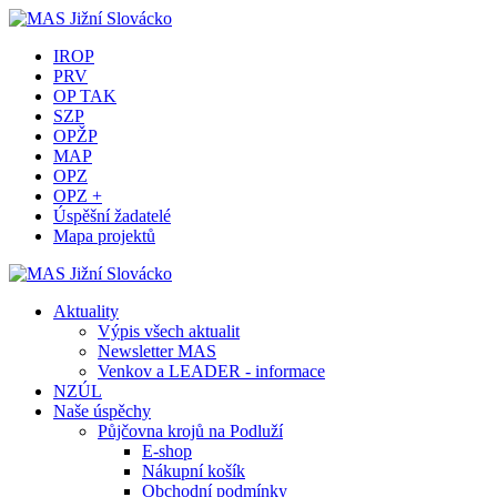
IROP
PRV
OP TAK
SZP
OPŽP
MAP
OPZ
OPZ +
Úspěšní žadatelé
Mapa projektů
Aktuality
Výpis všech aktualit
Newsletter MAS
Venkov a LEADER - informace
NZÚL
Naše úspěchy
Půjčovna krojů na Podluží
E-shop
Nákupní košík
Obchodní podmínky