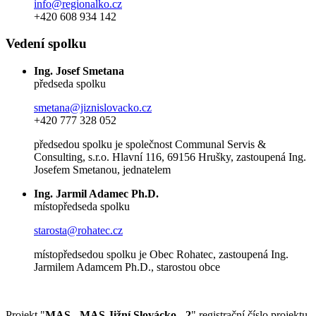
info@regionalko.cz
+420 608 934 142
Vedení spolku
Ing. Josef Smetana
předseda spolku
smetana@jiznislovacko.cz
+420 777 328 052
předsedou spolku je společnost Communal Servis &
Consulting, s.r.o. Hlavní 116, 69156 Hrušky, zastoupená Ing.
Josefem Smetanou, jednatelem
Ing. Jarmil Adamec Ph.D.
místopředseda spolku
starosta@rohatec.cz
místopředsedou spolku je Obec Rohatec, zastoupená Ing.
Jarmilem Adamcem Ph.D., starostou obce
Projekt "
MAS - MAS Jižní Slovácko - 2
" registrační číslo projektu