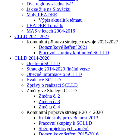
Dva regiony - jedna tvář
Jak se žije na Slovácku
Malý LEADER
Výpis aktualit k tématu
LEADER Tornádo
MAS v letech 2004-2016
CLLD 2021-2027
Komunitní příprava strategie rozvoje 2021-2027
Dotazníkové šetření 2021
Pracovní skupiny k přípravě SCLLD
CLLD 2014-2020
Opatření SCLLD
Strategie 2014-2020 finální verze
Obecné informace o SCLLD
Evaluace SCLLD
Zprávy o realizaci SCLLD
Změny ve Strategii CLLD
Změna č. 2
Změna č. 3
Změna č. 4
Komunitní příprava strategie 2014-2020
Kulaté stoly pro veřejnost 2013
Pracovní skupiny k SCLLD
Sběr projektových záměrů
Dotazníkové šetření 2015-2016