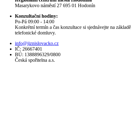
Masarykovo náměstí 27 695 01 Hodonín
Konzultační hodiny:
Po-Pá 09:00 - 14:00
Konkrétní termín a čas konzultace si sjednávejte na základě
telefonické domluvy.
info@jiznislovacko.cz
IČ: 26667401
BÚ: 1388896329/0800
Česká spořitelna a.s.