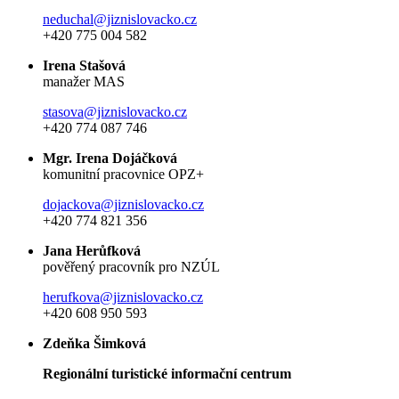
neduchal@jiznislovacko.cz
+420 775 004 582
Irena Stašová
manažer MAS
stasova@jiznislovacko.cz
+420 774 087 746
Mgr. Irena Dojáčková
komunitní pracovnice OPZ+
dojackova@jiznislovacko.cz
+420 774 821 356
Jana Herůfková
pověřený pracovník pro NZÚL
herufkova@jiznislovacko.cz
+420 608 950 593
Zdeňka Šimková
Regionální turistické informační centrum