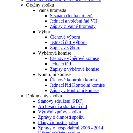
Orgány spolku
Valná hromada
Seznam členů/partnerů
Jednací a volební řád VH
Zápisy z Valné hromady
Výbor
Členové výboru
Jednací řád Výboru
Zápisy z výboru
Výběrová komise
Členové výběrové komise
Jednací řád
Zápisy z výběrové komise
Kontrolní komise
Členové kontrolní komise
Jednací řád Kontrolní komise
Zápisy z kontrolní komise
Dokumenty spolku
Stanovy sdružení (PDF)
Archivační a skartační řád
Výroční zprávy spolku
Zprávy o činnosti spolku
Plány činnosti spolku
Zprávy o hospodaření 2008 - 2014