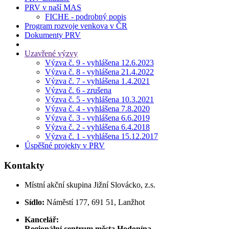
PRV v naší MAS
FICHE - podrobný popis
Program rozvoje venkova v ČR
Dokumenty PRV
Uzavřené výzvy
Výzva č. 9 - vyhlášena 12.6.2023
Výzva č. 8 - vyhlášena 21.4.2022
Výzva č. 7 - vyhlášena 1.4.2021
Výzva č. 6 - zrušena
Výzva č. 5 - vyhlášena 10.3.2021
Výzva č. 4 - vyhlášena 7.8.2020
Výzva č. 3 - vyhlášena 6.6.2019
Výzva č. 2 - vyhlášena 6.4.2018
Výzva č. 1 - vyhlášena 15.12.2017
Úspěšné projekty v PRV
Kontakty
Místní akční skupina Jižní Slovácko, z.s.
Sídlo:
Náměstí 177, 691 51, Lanžhot
Kancelář:
Regionální centrum města Hodonína